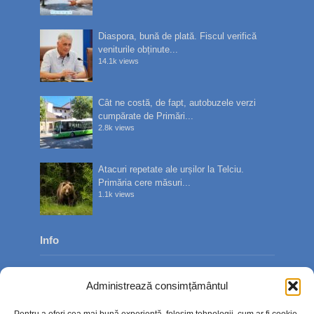
Diaspora, bună de plată. Fiscul verifică
veniturile obținute...
14.1k views
Cât ne costă, de fapt, autobuzele verzi
cumpărate de Primări...
2.8k views
Atacuri repetate ale urșilor la Telciu.
Primăria cere măsuri...
1.1k views
Info
Despre noi
Administrează consimțământul
Publicitate