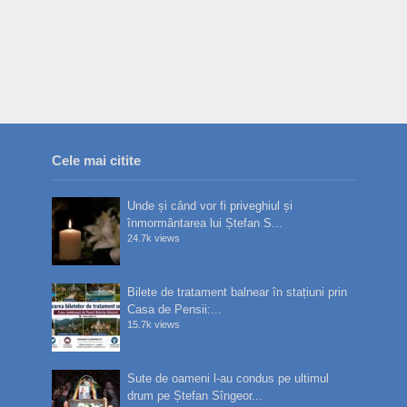
Cele mai citite
Unde și când vor fi priveghiul și
înmormântarea lui Ștefan S...
24.7k views
Bilete de tratament balnear în stațiuni prin
Casa de Pensii:...
15.7k views
Sute de oameni l-au condus pe ultimul
drum pe Ștefan Sîngeor...