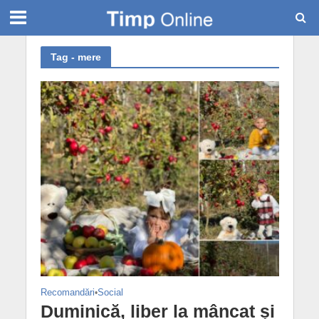
Tag - mere
Recomandări
•
Social
Duminică, liber la mâncat și