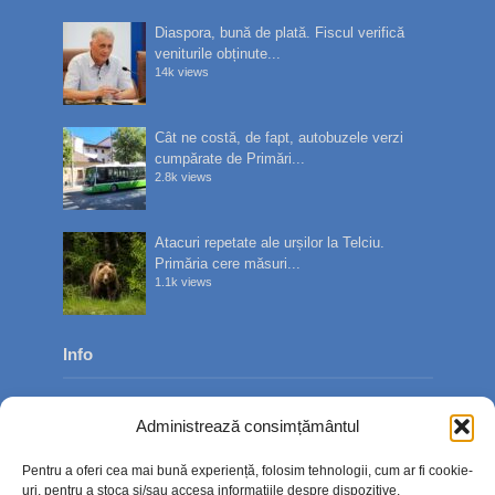
Diaspora, bună de plată. Fiscul verifică
veniturile obținute...
14k views
Cât ne costă, de fapt, autobuzele verzi
cumpărate de Primări...
2.8k views
Atacuri repetate ale urșilor la Telciu.
Primăria cere măsuri...
1.1k views
Info
Despre noi
Administrează consimțământul
Publicitate
Pentru a oferi cea mai bună experiență, folosim tehnologii, cum ar fi cookie-
Contact
uri, pentru a stoca și/sau accesa informațiile despre dispozitive.