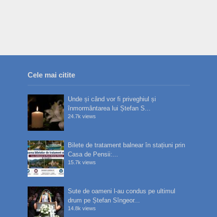
Cele mai citite
Unde și când vor fi priveghiul și
înmormântarea lui Ștefan S...
24.7k views
Bilete de tratament balnear în stațiuni prin
Casa de Pensii:...
15.7k views
Sute de oameni l-au condus pe ultimul
drum pe Ștefan Sîngeor...
14.8k views