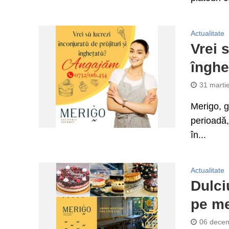
Actualitate
Vrei s
înghe
31 marti
Merigo, g
perioadă, 
în...
Actualitate
Dulci
pe me
06 decem