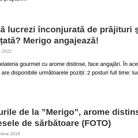
ă lucrezi înconjurată de prăjituri 
țată? Merigo angajează!
e 2022
elateria gourmet cu arome distinse, face angajări. În ac
are disponibile următoarele poziții: 2 posturi full time: lu
urile de la ”Merigo”, arome distin
sele de sărbătoare (FOTO)
brie 2019