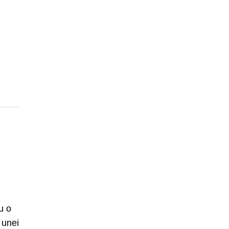
u o
 unei