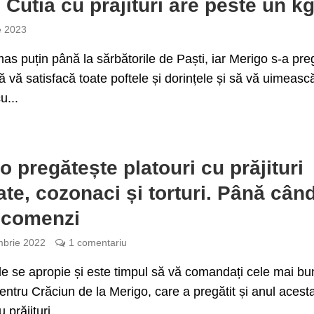
. Cutia cu prăjituri are peste un k
e 2023
as puțin până la sărbătorile de Paști, iar Merigo s-a preg
ă vă satisfacă toate poftele și dorințele și să vă uimeasc
u...
o pregătește platouri cu prăjituri
ate, cozonaci și torturi. Până cân
 comenzi
brie 2022
1 comentariu
le se apropie și este timpul să vă comandați cele mai bu
 pentru Crăciun de la Merigo, care a pregătit și anul acest
 prăjituri...