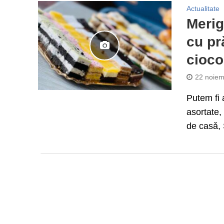
Actualitate
Merig
cu pră
cioco
22 noiem
Putem fi a
asortate, 
de casǎ, 