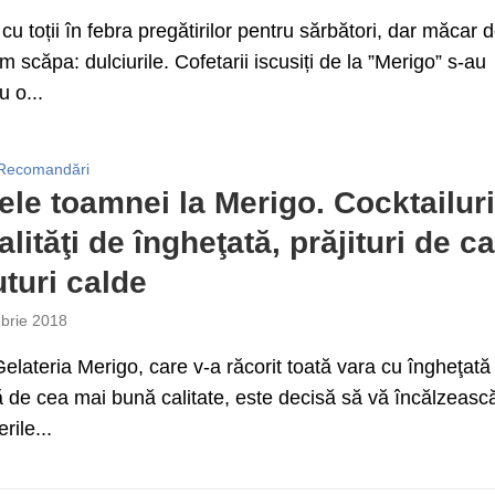
 cu toții în febra pregătirilor pentru sărbători, dar măcar 
m scăpa: dulciurile. Cofetarii iscusiți de la ”Merigo” s-au
u o...
Recomandări
le toamnei la Merigo. Cocktailuri
alităţi de îngheţată, prăjituri de c
uturi calde
brie 2018
lateria Merigo, care v-a răcorit toată vara cu îngheţată
ă de cea mai bună calitate, este decisă să vă încălzeasc
erile...