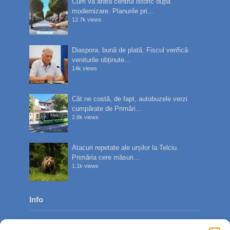
Cum va arăta centrul istoric după
modernizare. Planurile pri...
12.7k views
Diaspora, bună de plată. Fiscul verifică
veniturile obținute...
14k views
Cât ne costă, de fapt, autobuzele verzi
cumpărate de Primări...
2.8k views
Atacuri repetate ale urșilor la Telciu.
Primăria cere măsuri...
1.1k views
Info
Despre noi