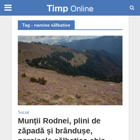
Tag - narcise sălbatice
Social
Munții Rodnei, plini de
zăpadă și brândușe,