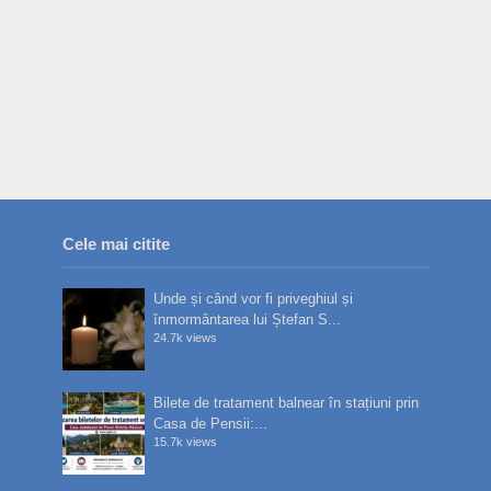
Cele mai citite
Unde și când vor fi priveghiul și
înmormântarea lui Ștefan S...
24.7k views
Bilete de tratament balnear în stațiuni prin
Casa de Pensii:...
15.7k views