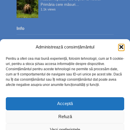
Primăria cere măsuri...
1.1k views
Info
Despre noi
Administrează consimțământul
Publicitate
Pentru a oferi cea mai bună experiență, folosim tehnologii, cum ar fi cookie-
Contact
uri, pentru a stoca și/sau accesa informațiile despre dispozitive.
Consimțământul pentru aceste tehnologii ne permite să procesăm date,
Politica de confidențialitate
cum ar fi comportamentul de navigare sau ID-uri unice pe acest site. Dacă
nu îți dai consimțământul sau îți retragi consimțământul dat poate avea
Politică cookie-uri (UE)
afecte negative asupra unor anumite funcționalități și funcții.
Acceptă
Refuză
Vezi preferințele