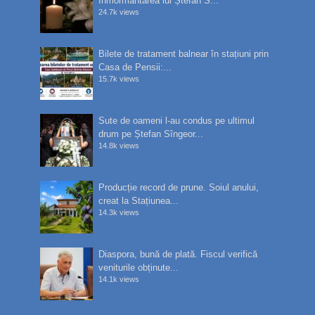
înmormântarea lui Ștefan S...
24.7k views
Bilete de tratament balnear în stațiuni prin
Casa de Pensii:...
15.7k views
Sute de oameni l-au condus pe ultimul
drum pe Ștefan Sîngeor...
14.8k views
Producție record de prune. Soiul anului,
creat la Stațiunea...
14.3k views
Diaspora, bună de plată. Fiscul verifică
veniturile obținute...
14.1k views