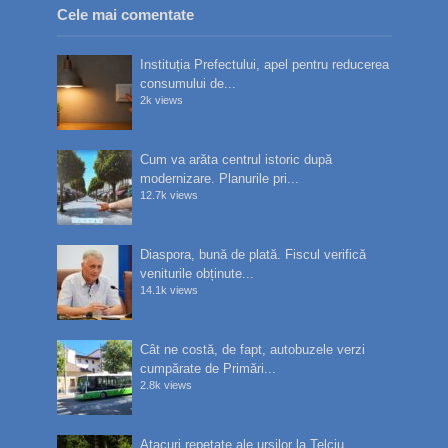
Cele mai comentate
Instituția Prefectului, apel pentru reducerea
consumului de...
2k views
Cum va arăta centrul istoric după
modernizare. Planurile pri...
12.7k views
Diaspora, bună de plată. Fiscul verifică
veniturile obținute...
14.1k views
Cât ne costă, de fapt, autobuzele verzi
cumpărate de Primări...
2.8k views
Atacuri repetate ale urșilor la Telciu.