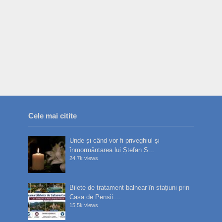
Cele mai citite
Unde și când vor fi priveghiul și
înmormântarea lui Ștefan S...
24.7k views
Bilete de tratament balnear în stațiuni prin
Casa de Pensii:...
15.5k views