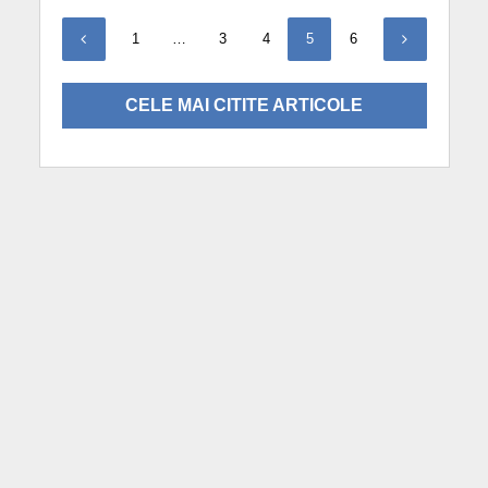
1
…
3
4
5
6
CELE MAI CITITE ARTICOLE