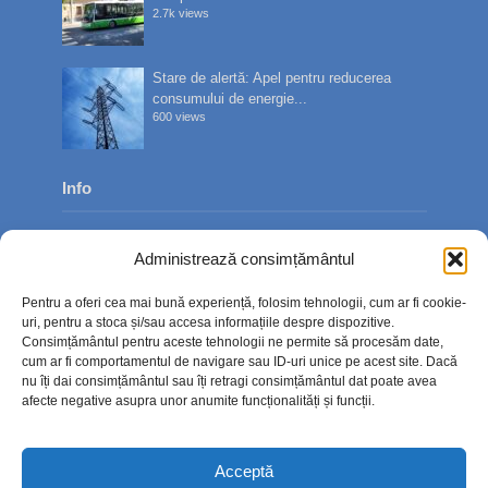
2.7k views
Stare de alertă: Apel pentru reducerea
consumului de energie...
600 views
Info
Despre noi
Administrează consimțământul
Publicitate
Pentru a oferi cea mai bună experiență, folosim tehnologii, cum ar fi cookie-
Contact
uri, pentru a stoca și/sau accesa informațiile despre dispozitive.
Consimțământul pentru aceste tehnologii ne permite să procesăm date,
Politica de confidențialitate
cum ar fi comportamentul de navigare sau ID-uri unice pe acest site. Dacă
nu îți dai consimțământul sau îți retragi consimțământul dat poate avea
Politică cookie-uri (UE)
afecte negative asupra unor anumite funcționalități și funcții.
Acceptă