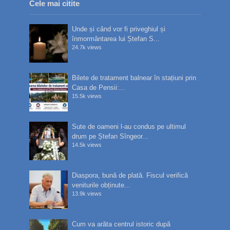
Cele mai citite
Unde și când vor fi priveghiul și
înmormântarea lui Ștefan S...
24.7k views
Bilete de tratament balnear în stațiuni prin
Casa de Pensii:...
15.5k views
Sute de oameni l-au condus pe ultimul
drum pe Ștefan Sîngeor...
14.5k views
Diaspora, bună de plată. Fiscul verifică
veniturile obținute...
13.9k views
Cum va arăta centrul istoric după