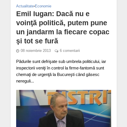
Actualitate
•
Economie
Emil Iugan: Dacă nu e
voinţă politică, putem pune
un jandarm la fiecare copac
şi tot se fură
08 noiembrie 2013
6 comentarii
Pădurile sunt defrişate sub umbrela politicului, iar
inspectorii veniţi în control la firme-fantomă sunt
chemaţi de urgenţă la Bucureşti când găsesc
nereguli...