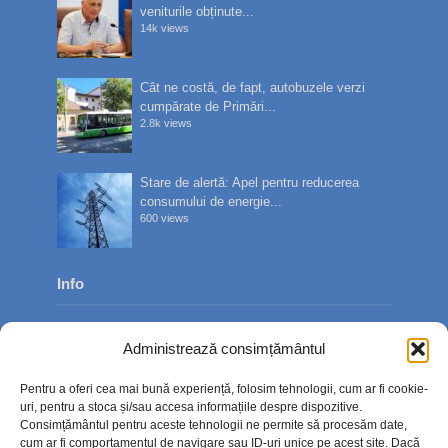
veniturile obținute...
14k views
Cât ne costă, de fapt, autobuzele verzi
cumpărate de Primări...
2.8k views
Stare de alertă: Apel pentru reducerea
consumului de energie...
600 views
Info
Despre noi
Administrează consimțământul
Publicitate
Pentru a oferi cea mai bună experiență, folosim tehnologii, cum ar fi cookie-
Contact
uri, pentru a stoca și/sau accesa informațiile despre dispozitive.
Consimțământul pentru aceste tehnologii ne permite să procesăm date,
Politica de confidențialitate
cum ar fi comportamentul de navigare sau ID-uri unice pe acest site. Dacă