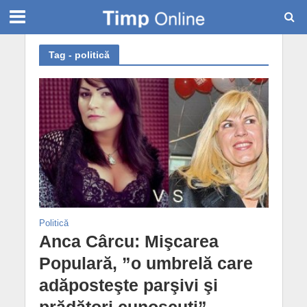
Tag - politică
Politică
Anca Cârcu: Mişcarea
Populară, ”o umbrelă care
adăposteşte parşivi şi
prădători cunoscuţi”