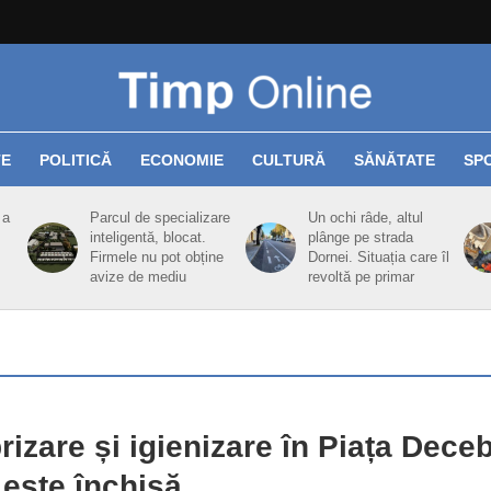
TE
POLITICĂ
ECONOMIE
CULTURĂ
SĂNĂTATE
SP
 a
Parcul de specializare
Un ochi râde, altul
inteligentă, blocat.
plânge pe strada
Firmele nu pot obține
Dornei. Situația care îl
avize de mediu
revoltă pe primar
rizare și igienizare în Piața Deceb
este închisă