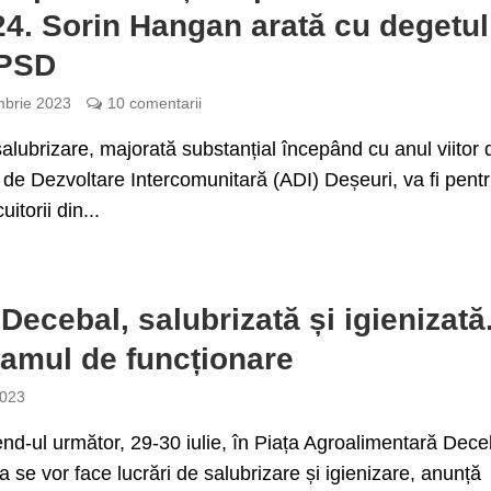
24. Sorin Hangan arată cu degetul
 PSD
brie 2023
10 comentarii
alubrizare, majorată substanțial începând cu anul viitor 
 de Dezvoltare Intercomunitară (ADI) Deșeuri, va fi pent
uitorii din...
 Decebal, salubrizată și igienizată
amul de funcționare
2023
nd-ul următor, 29-30 iulie, în Piața Agroalimentară Dece
ța se vor face lucrări de salubrizare și igienizare, anunță