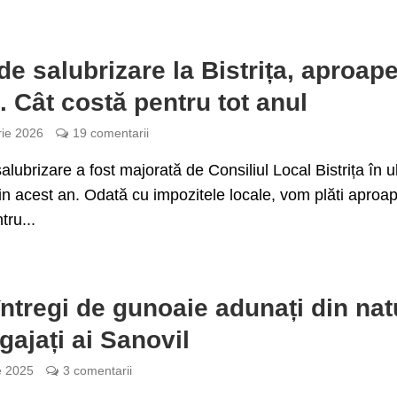
de salubrizare la Bistrița, aproap
. Cât costă pentru tot anul
rie 2026
19 comentarii
alubrizare a fost majorată de Consiliul Local Bistrița în u
in acest an. Odată cu impozitele locale, vom plăti aproa
tru...
întregi de gunoaie adunați din nat
gajați ai Sanovil
e 2025
3 comentarii