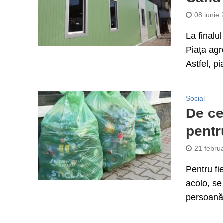
08 iunie
La finalu
Piața agr
Astfel, pi
Social
De ce
pentr
21 febru
Pentru fi
acolo, se
persoană