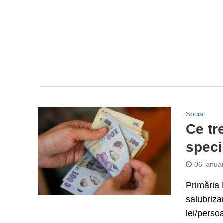
Social
Ce tr
speci
06 ianua
Primăria B
salubriza
lei/perso