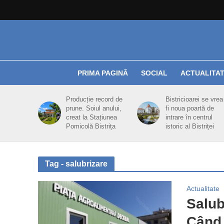
PRIMA PAGINĂ
SOCIAL
ACTUALITA
Producție record de
Bistricioarei se vrea
prune. Soiul anului,
fi noua poartă de
creat la Stațiunea
intrare în centrul
Pomicolă Bistrița
istoric al Bistriței
Tag - salubrizare
Actualitate
Salub
Când 