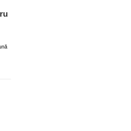
ru
pună