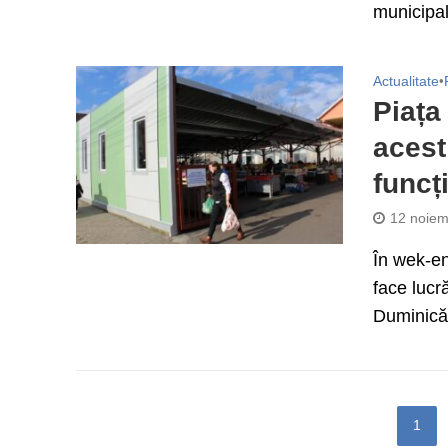
municipali
Actualitate
•
Piața
acest
funcț
12 noiem
În wek-en
face lucr
Duminică 
1