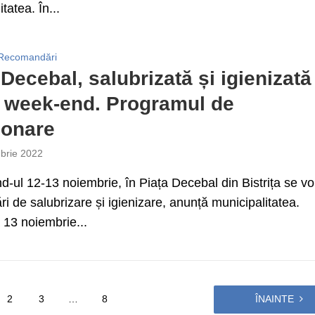
tatea. În...
Recomandări
 Decebal, salubrizată și igienizată
 week-end. Programul de
ionare
brie 2022
d-ul 12-13 noiembrie, în Piața Decebal din Bistrița se vo
ări de salubrizare și igienizare, anunță municipalitatea.
13 noiembrie...
2
3
…
8
ÎNAINTE