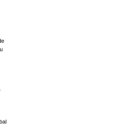
de
ru
.
bal