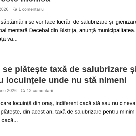
 2026
1 comentariu
l săptămânii se vor face lucrări de salubrizare și igienizar
oalimentară Decebal din Bistrița, anunță municipalitatea.
ața va...
 se plătește taxă de salubrizare ș
u locuințele unde nu stă nimeni
arie 2026
13 comentarii
ecare locuință din oraș, indiferent dacă stă sau nu cineva
 plătește, din acest an, taxă de salubrizare pentru minim
 dacă...