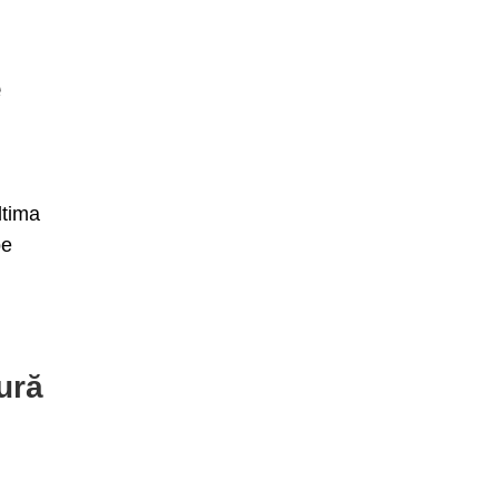
e
ltima
pe
ură