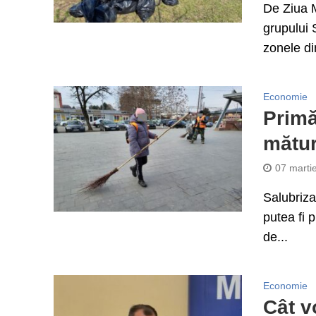
De Ziua M
grupului 
zonele din
Economie
Primă
mătur
07 marti
Salubriza
putea fi 
de...
Economie
Cât v