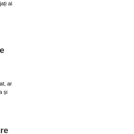
ați ai
de
at, ar
a și
are