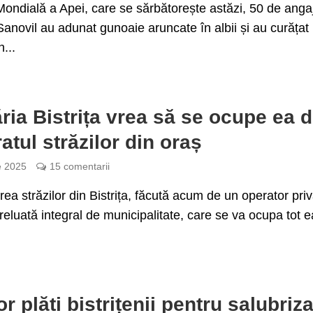
ondială a Apei, care se sărbătorește astăzi, 50 de angaj
Sanovil au adunat gunoaie aruncate în albii și au curățat
...
ria Bistrița vrea să se ocupe ea 
atul străzilor din oraș
e 2025
15 comentarii
rea străzilor din Bistrița, făcută acum de un operator priv
preluată integral de municipalitate, care se va ocupa tot e
or plăti bistrițenii pentru salubriz