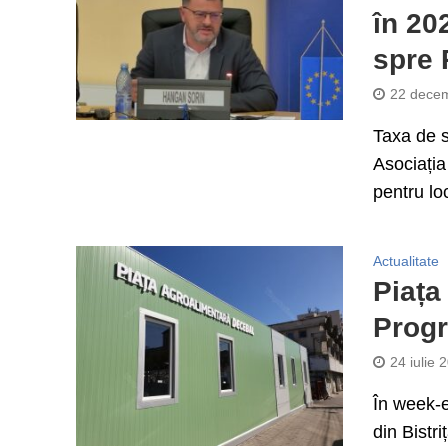
în 20
spre
22 decem
Taxa de s
Asociația
pentru loc
Actualitate
Piața
Progr
24 iulie 
În week-e
din Bistri