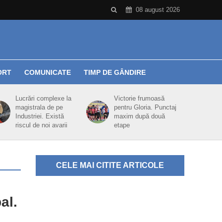
08 august 2026
ORT
COMUNICATE
TIMP DE GÂNDIRE
Lucrări complexe la
Victorie frumoasă
magistrala de pe
pentru Gloria. Punctaj
Industriei. Există
maxim după două
riscul de noi avarii
etape
CELE MAI CITITE ARTICOLE
al.