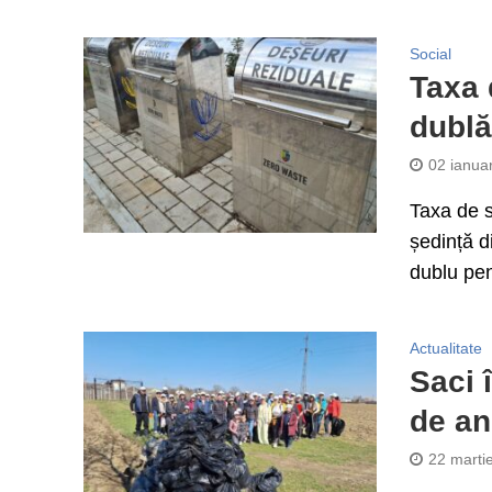
Social
Taxa 
dublă
02 ianua
Taxa de s
ședință d
dublu pen
Actualitate
Saci 
de an
22 marti