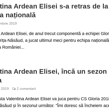
tina Ardean Elisei s-a retras de la
a națională
mbrie 2019
 Ardean Elisei, de anul trecut componentă a echipei Glor
rița-Năsăud, a jucat ultimul meci pentru echipa național
a României...
tina Ardean Elisei, încă un sezon 
a
e 2019
2 comentarii
ta Valentina Ardean Elisei va juca pentru CS Gloria 201
Năsăud și în sezonul următor. ”Îmi doresc să încheiem ac