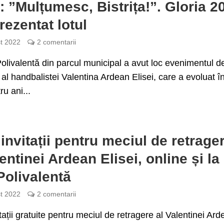
i: ”Mulțumesc, Bistrița!”. Gloria 2
rezentat lotul
t 2022
2 comentarii
olivalentă din parcul municipal a avut loc evenimentul d
 al handbalistei Valentina Ardean Elisei, care a evoluat î
ru ani...
 invitații pentru meciul de retrage
lentinei Ardean Elisei, online și la
Polivalentă
t 2022
2 comentarii
itații gratuite pentru meciul de retragere al Valentinei Ar