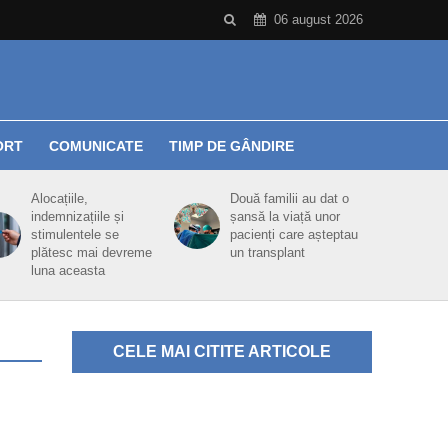
06 august 2026
ORT
COMUNICATE
TIMP DE GÂNDIRE
Alocațiile,
Două familii au dat o
indemnizațiile și
șansă la viață unor
stimulentele se
pacienți care așteptau
plătesc mai devreme
un transplant
luna aceasta
CELE MAI CITITE ARTICOLE