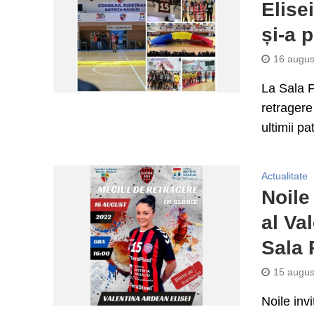
Elise
și-a p
16 augus
La Sala P
retragere
ultimii pat
Actualitate
Noile
al Va
Sala 
15 augus
Noile inv