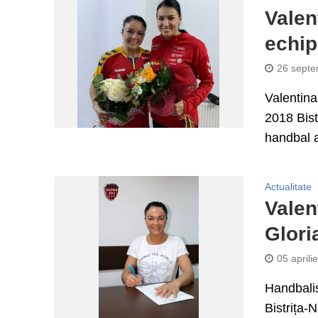
Valen
echip
26 septe
Valentina
2018 Bist
handbal 
Actualitate
Valen
Glori
05 aprili
Handbalis
Bistrița-