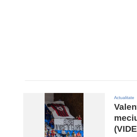
Actualitate
Valen
meciu
(VID