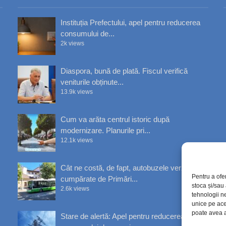
Instituția Prefectului, apel pentru reducerea
consumului de...
2k views
Diaspora, bună de plată. Fiscul verifică
veniturile obținute...
13.9k views
Cum va arăta centrul istoric după
modernizare. Planurile pri...
12.1k views
Cât ne costă, de fapt, autobuzele verzi
Pentru a ofe
cumpărate de Primări...
stoca și/sau
2.6k views
tehnologii n
unice pe ace
poate avea a
Stare de alertă: Apel pentru reducerea