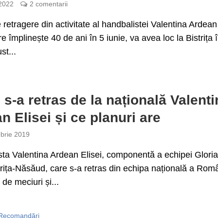
 2022
2 comentarii
 retragere din activitate al handbalistei Valentina Ardean
re împlinește 40 de ani în 5 iunie, va avea loc la Bistrița 
st...
 s-a retras de la națională Valenti
n Elisei și ce planuri are
brie 2019
ta Valentina Ardean Elisei, componentă a echipei Glori
rița-Năsăud, care s-a retras din echipa națională a Româ
de meciuri și...
Recomandări