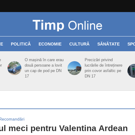
TE
POLITICĂ
ECONOMIE
CULTURĂ
SĂNĂTATE
SP
e
O mașină în care erau
Precizări privind
er
două persoane a lovit
lucrările de întreținere
un cap de pod pe DN
prin covor asfaltic pe
17
DN 17
Recomandări
ul meci pentru Valentina Ardean