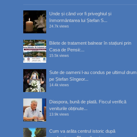
Unde și când vor fi priveghiul și
înmormântarea lui Ștefan S...
24.7k views
Bilete de tratament balnear în stațiuni prin
Casa de Pensii:...
15.5k views
Sute de oameni l-au condus pe ultimul drum
pe Ștefan Sîngeor...
14.4k views
Diaspora, bună de plată. Fiscul verifică
veniturile obținute...
13.9k views
Cum va arăta centrul istoric după