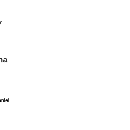
în
na
a
niei