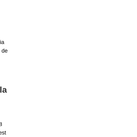
ia
ă de
la
8
est