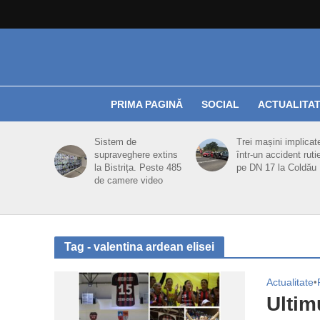
PRIMA PAGINĂ
SOCIAL
ACTUALITA
Sistem de
Trei mașini implicat
supraveghere extins
într-un accident ruti
la Bistrița. Peste 485
pe DN 17 la Coldău
de camere video
Tag - valentina ardean elisei
Actualitate
•
Ultim