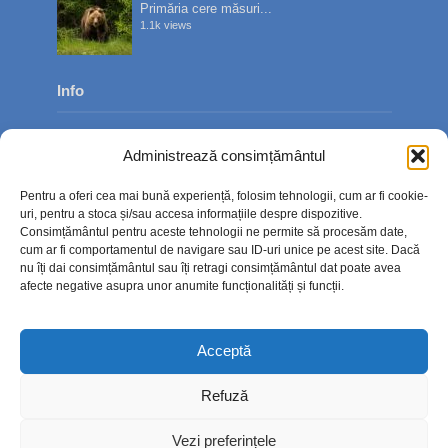
Primăria cere măsuri...
1.1k views
Info
Despre noi
Administrează consimțământul
Publicitate
Pentru a oferi cea mai bună experiență, folosim tehnologii, cum ar fi cookie-
Contact
uri, pentru a stoca și/sau accesa informațiile despre dispozitive.
Consimțământul pentru aceste tehnologii ne permite să procesăm date,
Politica de confidențialitate
cum ar fi comportamentul de navigare sau ID-uri unice pe acest site. Dacă
nu îți dai consimțământul sau îți retragi consimțământul dat poate avea
Politică cookie-uri (UE)
afecte negative asupra unor anumite funcționalități și funcții.
Acceptă
Refuză
Vezi preferințele