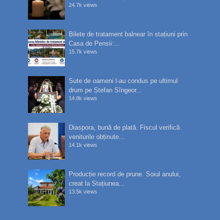
24.7k views
Bilete de tratament balnear în stațiuni prin
Casa de Pensii:...
15.7k views
Sute de oameni l-au condus pe ultimul
drum pe Ștefan Sîngeor...
14.8k views
Diaspora, bună de plată. Fiscul verifică
veniturile obținute...
14.1k views
Producție record de prune. Soiul anului,
creat la Stațiunea...
13.5k views