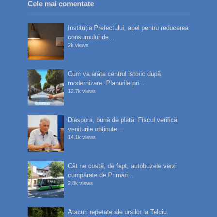
Cele mai comentate
Instituția Prefectului, apel pentru reducerea
consumului de...
2k views
Cum va arăta centrul istoric după
modernizare. Planurile pri...
12.7k views
Diaspora, bună de plată. Fiscul verifică
veniturile obținute...
14.1k views
Cât ne costă, de fapt, autobuzele verzi
cumpărate de Primări...
2.8k views
Atacuri repetate ale urșilor la Telciu.