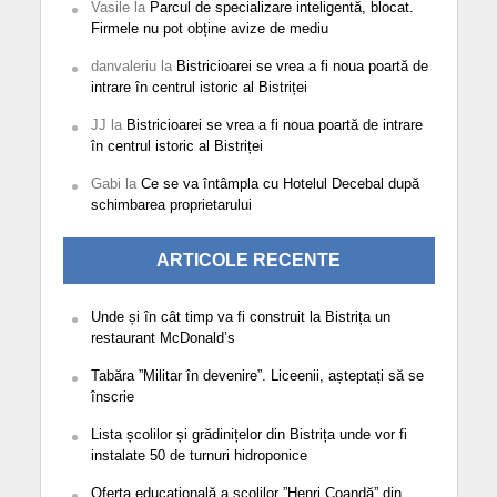
Vasile
la
Parcul de specializare inteligentă, blocat.
Firmele nu pot obține avize de mediu
danvaleriu
la
Bistricioarei se vrea a fi noua poartă de
intrare în centrul istoric al Bistriței
JJ
la
Bistricioarei se vrea a fi noua poartă de intrare
în centrul istoric al Bistriței
Gabi
la
Ce se va întâmpla cu Hotelul Decebal după
schimbarea proprietarului
ARTICOLE RECENTE
Unde și în cât timp va fi construit la Bistrița un
restaurant McDonald’s
Tabăra ”Militar în devenire”. Liceenii, așteptați să se
înscrie
Lista școlilor și grădinițelor din Bistrița unde vor fi
instalate 50 de turnuri hidroponice
Oferta educațională a școlilor ”Henri Coandă” din