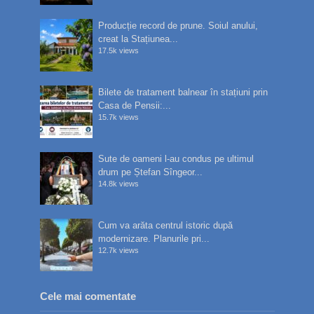
Producție record de prune. Soiul anului,
creat la Stațiunea...
17.5k views
Bilete de tratament balnear în stațiuni prin
Casa de Pensii:...
15.7k views
Sute de oameni l-au condus pe ultimul
drum pe Ștefan Sîngeor...
14.8k views
Cum va arăta centrul istoric după
modernizare. Planurile pri...
12.7k views
Cele mai comentate