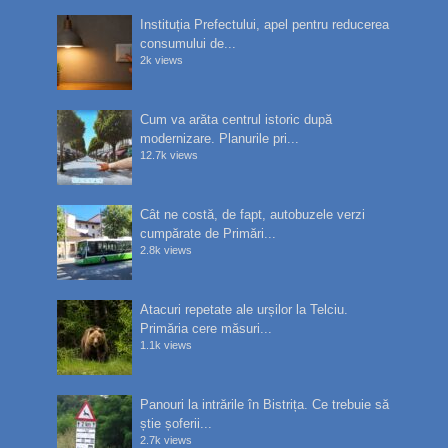
Instituția Prefectului, apel pentru reducerea
consumului de...
2k views
Cum va arăta centrul istoric după
modernizare. Planurile pri...
12.7k views
Cât ne costă, de fapt, autobuzele verzi
cumpărate de Primări...
2.8k views
Atacuri repetate ale urșilor la Telciu.
Primăria cere măsuri...
1.1k views
Panouri la intrările în Bistrița. Ce trebuie să
știe șoferii...
2.7k views