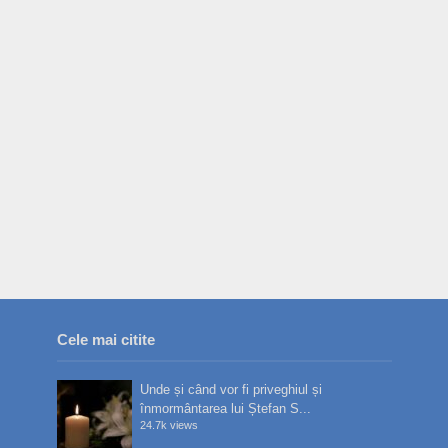
Cele mai citite
Unde și când vor fi priveghiul și
înmormântarea lui Ștefan S...
24.7k views