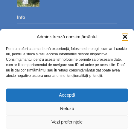
Info
Despre noi
Administrează consimțământul
Publicitate
Pentru a oferi cea mai bună experiență, folosim tehnologii, cum ar fi cookie-
Contact
uri, pentru a stoca și/sau accesa informațiile despre dispozitive.
Consimțământul pentru aceste tehnologii ne permite să procesăm date,
Politica de confidențialitate
cum ar fi comportamentul de navigare sau ID-uri unice pe acest site. Dacă
nu îți dai consimțământul sau îți retragi consimțământul dat poate avea
Politică cookie-uri (UE)
afecte negative asupra unor anumite funcționalități și funcții.
Acceptă
Refuză
Vezi preferințele