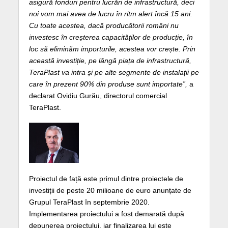
asigură fonduri pentru lucrări de infrastructură, deci
noi vom mai avea de lucru în ritm alert încă 15 ani.
Cu toate acestea, dacă producătorii români nu
investesc în creșterea capacităților de producție, în
loc să eliminăm importurile, acestea vor crește. Prin
această investiție, pe lângă piața de infrastructură,
TeraPlast va intra și pe alte segmente de instalații pe
care în prezent 90% din produse sunt importate”,
a
declarat Ovidiu Gurău, directorul comercial
TeraPlast.
Proiectul de față este primul dintre proiectele de
investiții de peste 20 milioane de euro anunțate de
Grupul TeraPlast în septembrie 2020.
Implementarea proiectului a fost demarată după
depunerea proiectului, iar finalizarea lui este