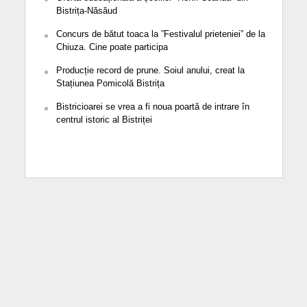
Bistrița-Năsăud
Concurs de bătut toaca la ”Festivalul prieteniei” de la
Chiuza. Cine poate participa
Producție record de prune. Soiul anului, creat la
Stațiunea Pomicolă Bistrița
Bistricioarei se vrea a fi noua poartă de intrare în
centrul istoric al Bistriței