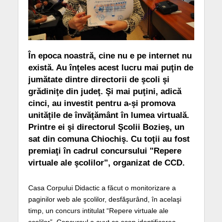
În epoca noastră, cine nu e pe internet nu
există. Au înţeles acest lucru mai puţin de
jumătate dintre directorii de şcoli şi
grădiniţe din judeţ. Şi mai puţini, adică
cinci, au investit pentru a-şi promova
unităţile de învăţământ în lumea virtuală.
Printre ei şi directorul Şcolii Bozieş, un
sat din comuna Chiochiş. Cu toţii au fost
premiaţi în cadrul concursului "Repere
virtuale ale şcolilor", organizat de CCD.
Casa Corpului Didactic a făcut o monitorizare a
paginilor web ale şcolilor, desfăşurând, în acelaşi
timp, un concurs intitulat “Repere virtuale ale