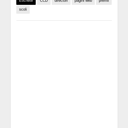
Etichete
CCD
directori
pagini web
premii
scoli