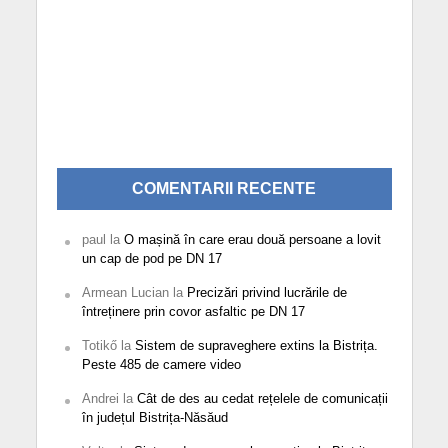
COMENTARII RECENTE
paul
la
O mașină în care erau două persoane a lovit
un cap de pod pe DN 17
Armean Lucian
la
Precizări privind lucrările de
întreținere prin covor asfaltic pe DN 17
Totikő
la
Sistem de supraveghere extins la Bistrița.
Peste 485 de camere video
Andrei
la
Cât de des au cedat rețelele de comunicații
în județul Bistrița-Năsăud