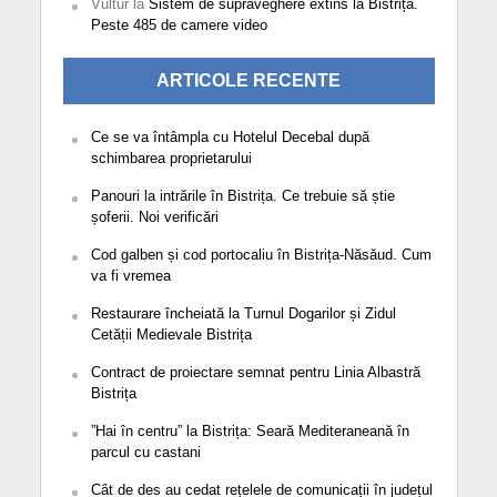
Vultur
la
Sistem de supraveghere extins la Bistrița.
Peste 485 de camere video
ARTICOLE RECENTE
Ce se va întâmpla cu Hotelul Decebal după
schimbarea proprietarului
Panouri la intrările în Bistrița. Ce trebuie să știe
șoferii. Noi verificări
Cod galben și cod portocaliu în Bistrița-Năsăud. Cum
va fi vremea
Restaurare încheiată la Turnul Dogarilor și Zidul
Cetății Medievale Bistrița
Contract de proiectare semnat pentru Linia Albastră
Bistrița
”Hai în centru” la Bistrița: Seară Mediteraneană în
parcul cu castani
Cât de des au cedat rețelele de comunicații în județul