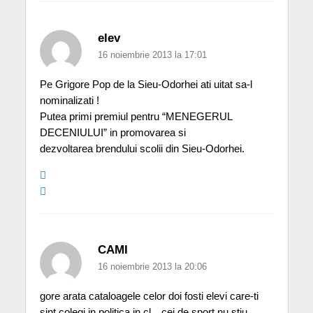
elev
16 noiembrie 2013 la 17:01
Pe Grigore Pop de la Sieu-Odorhei ati uitat sa-l
nominalizati !
Putea primi premiul pentru “MENEGERUL
DECENIULUI” in promovarea si
dezvoltarea brendului scolii din Sieu-Odorhei.
CAMI
16 noiembrie 2013 la 20:06
gore arata cataloagele celor doi fosti elevi care-ti
sint colegi in politica in cl…cei de sport nu stiu