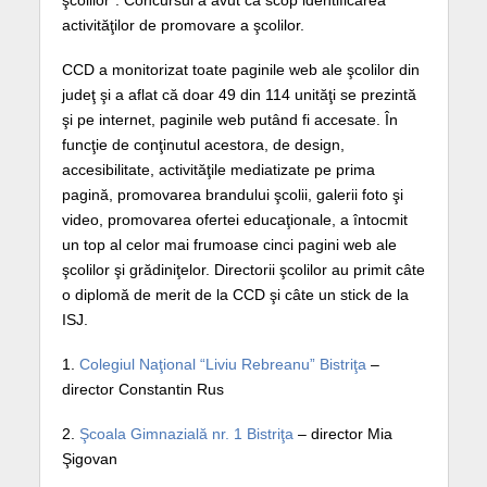
şcolilor”. Concursul a avut ca scop identificarea
activităţilor de promovare a şcolilor.
CCD a monitorizat toate paginile web ale şcolilor din
judeţ şi a aflat că doar 49 din 114 unităţi se prezintă
şi pe internet, paginile web putând fi accesate. În
funcţie de conţinutul acestora, de design,
accesibilitate, activităţile mediatizate pe prima
pagină, promovarea brandului şcolii, galerii foto şi
video, promovarea ofertei educaţionale, a întocmit
un top al celor mai frumoase cinci pagini web ale
şcolilor şi grădiniţelor. Directorii şcolilor au primit câte
o diplomă de merit de la CCD şi câte un stick de la
ISJ.
1.
Colegiul Naţional “Liviu Rebreanu” Bistriţa
–
director Constantin Rus
2.
Şcoala Gimnazială nr. 1 Bistriţa
– director Mia
Şigovan