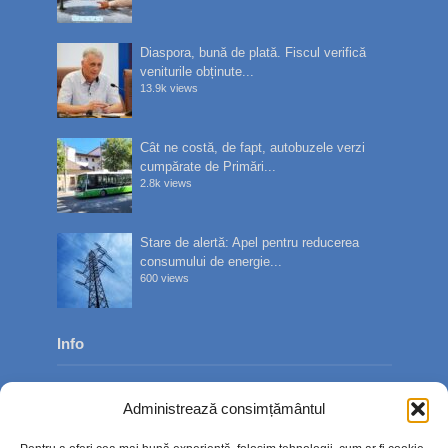
Diaspora, bună de plată. Fiscul verifică
veniturile obținute...
13.9k views
Cât ne costă, de fapt, autobuzele verzi
cumpărate de Primări...
2.8k views
Stare de alertă: Apel pentru reducerea
consumului de energie...
600 views
Info
Despre noi
Administrează consimțământul
Publicitate