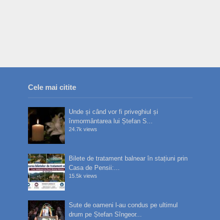
Cele mai citite
Unde și când vor fi priveghiul și
înmormântarea lui Ștefan S...
24.7k views
Bilete de tratament balnear în stațiuni prin
Casa de Pensii:...
15.5k views
Sute de oameni l-au condus pe ultimul
drum pe Ștefan Sîngeor...