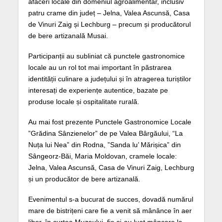
afaceri locale din domeniul agroalimentar, inclusiv
patru crame din județ – Jelna, Valea Ascunsă, Casa
de Vinuri Zaig și Lechburg – precum și producătorul
de bere artizanală Musai.
Participanții au subliniat că punctele gastronomice
locale au un rol tot mai important în păstrarea
identității culinare a județului și în atragerea turiștilor
interesați de experiențe autentice, bazate pe
produse locale și ospitalitate rurală.
Au mai fost prezente Punctele Gastronomice Locale
”Grădina Sânzienelor” de pe Valea Bârgăului, “La
Nuța lui Nea” din Rodna, ”Sanda lu’ Mărișica” din
Sângeorz-Băi, Maria Moldovan, cramele locale:
Jelna, Valea Ascunsă, Casa de Vinuri Zaig, Lechburg
și un producător de bere artizanală.
Evenimentul s-a bucurat de succes, dovadă numărul
mare de bistrițeni care fie a venit să mânânce în aer
liber, în curtea Muzeului, fie și-au luat mâncare la