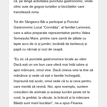
că, pe lângă activitatea punctului gastronomic, vinde
zilnic sute de gogoși turiștilor și bicicliștilor care
tranzitează zona.
Tot din Sângeorz-Băi a participat și Punctul
Gastronomic Local ”Cormăița”, al familiei Larionesi,
care a adus preparate reprezentative pentru Valea
Someșului Mare, printre care zamă de șălate cu
lapte acru de oi și jumări, tocăniță de berbecuț și
papă cu cârnați și cozi de ceapă.
”Eu zic că punctele gastronomice locale au viitor.
Dacă ești un om bun care oferă mai întâi iubire și
apoi mâncare, omul vine. Dacă cineva vine la tine să
mănânce și vede că ești o familie închegată,
împreună toți acolo, omul vede că tu ai ceva pentru
care merită să revină. Noi, spre exemplu, suntem
crescători de animale și aceiași lucrăm peste tot la
cosit, la greblat, la văcuțe, la brânză și la mâncare.
Băieții sunt marii bucătari”, ne-a spus Floarea