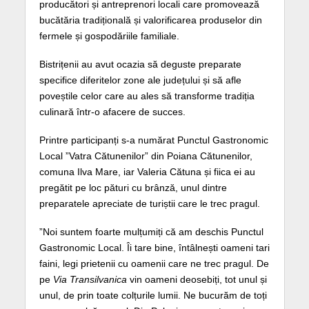
producători și antreprenori locali care promovează
bucătăria tradițională și valorificarea produselor din
fermele și gospodăriile familiale.
Bistrițenii au avut ocazia să deguste preparate
specifice diferitelor zone ale județului și să afle
poveștile celor care au ales să transforme tradiția
culinară într-o afacere de succes.
Printre participanți s-a numărat Punctul Gastronomic
Local ”Vatra Cătunenilor” din Poiana Cătunenilor,
comuna Ilva Mare, iar Valeria Cătuna și fiica ei au
pregătit pe loc pături cu brânză, unul dintre
preparatele apreciate de turiștii care le trec pragul.
”Noi suntem foarte mulțumiți că am deschis Punctul
Gastronomic Local. Îi tare bine, întâlnești oameni tari
faini, legi prietenii cu oamenii care ne trec pragul. De
pe
Via Transilvanica
vin oameni deosebiți, tot unul și
unul, de prin toate colțurile lumii. Ne bucurăm de toți