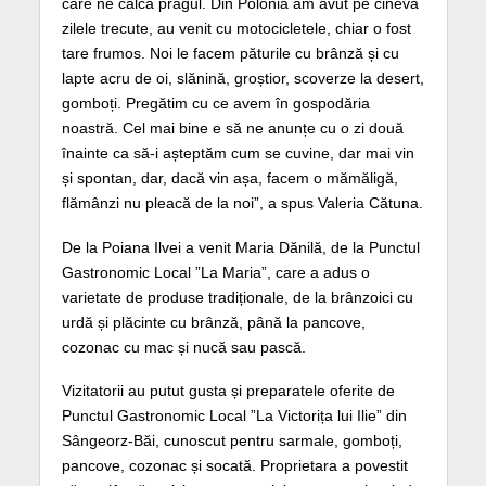
care ne calcă pragul. Din Polonia am avut pe cineva
zilele trecute, au venit cu motocicletele, chiar o fost
tare frumos. Noi le facem păturile cu brânză și cu
lapte acru de oi, slănină, groștior, scoverze la desert,
gomboți. Pregătim cu ce avem în gospodăria
noastră. Cel mai bine e să ne anunțe cu o zi două
înainte ca să-i așteptăm cum se cuvine, dar mai vin
și spontan, dar, dacă vin așa, facem o mămăligă,
flămânzi nu pleacă de la noi”, a spus Valeria Cătuna.
De la Poiana Ilvei a venit Maria Dănilă, de la Punctul
Gastronomic Local ”La Maria”, care a adus o
varietate de produse tradiționale, de la brânzoici cu
urdă și plăcinte cu brânză, până la pancove,
cozonac cu mac și nucă sau pască.
Vizitatorii au putut gusta și preparatele oferite de
Punctul Gastronomic Local ”La Victorița lui Ilie” din
Sângeorz-Băi, cunoscut pentru sarmale, gomboți,
pancove, cozonac și socată. Proprietara a povestit