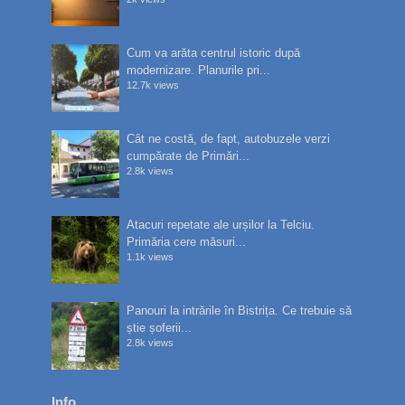
Cum va arăta centrul istoric după
modernizare. Planurile pri...
12.7k views
Cât ne costă, de fapt, autobuzele verzi
cumpărate de Primări...
2.8k views
Atacuri repetate ale urșilor la Telciu.
Primăria cere măsuri...
1.1k views
Panouri la intrările în Bistrița. Ce trebuie să
știe șoferii...
2.8k views
Info