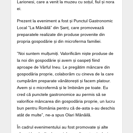
Larionesi, care a venit la muzeu cu soțul, fiul și nora
ei.
Prezent la eveniment a fost și Punctul Gastronomic
Local ”La Mănăilă” din Șanț, care promovează
preparatele realizate din produse provenite din
propria gospodărie și din microferma familiei.
”Noi suntem mulțumiți. Valorificăm niște produse de
la noi din gospodărie și avem și oaspeți fiind
aproape de Vârful Ineu. Le pregătim mâncare din
gospodăria proprie, colaborăm cu cineva de la care
cumpărăm preparate vânătorești și facem platour.
Avem și o microfermă și le îmbinăm pe toate. Eu
cred că punctele gastronomice au permis să se
valorifice mâncarea din gospodăria proprie, un lucru
bun pentru România pentru că de-asta s-au deschis
atât de multe”, ne-a spus Olari Mănăilă.
În cadrul evenimentului au fost promovate și alte