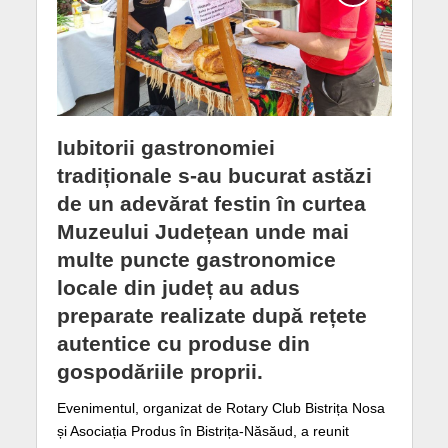
Iubitorii gastronomiei
tradiționale s-au bucurat astăzi
de un adevărat festin în curtea
Muzeului Județean unde mai
multe puncte gastronomice
locale din județ au adus
preparate realizate după rețete
autentice cu produse din
gospodăriile proprii.
Evenimentul, organizat de Rotary Club Bistrița Nosa
și Asociația Produs în Bistrița-Năsăud, a reunit