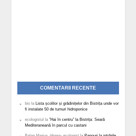
COMENTARII RECENTE
bio
la
Lista școlilor și grădinițelor din Bistrița unde vor
fi instalate 50 de turnuri hidroponice
ecologistul
la
”Hai în centru” la Bistrița: Seară
Mediteraneană în parcul cu castani
Balan Marius -Horea- ecologist
la
Panouri la intrările