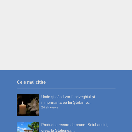
Cele mai citite
Unde și când vor fi priveghiul și
înmormântarea lui Ștefan S...
24.7k views
Producție record de prune. Soiul anului,
creat la Stațiunea...