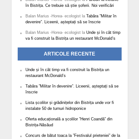
în Bistrița. Ce trebuie să știe șoferii. Noi verificări
Balan Marius -Horea- ecologist
la
Tabăra ”Militar în
devenire”. Liceenii, așteptați să se înscrie
Balan Marius -Horea- ecologist
la
Unde și în cât timp
va fi construit la Bistrița un restaurant McDonald’s
ARTICOLE RECENTE
Unde și în cât timp va fi construit la Bistrița un
restaurant McDonald’s
Tabăra ”Militar în devenire”. Liceenii, așteptați să se
înscrie
Lista școlilor și grădinițelor din Bistrița unde vor fi
instalate 50 de turnuri hidroponice
Oferta educațională a școlilor ”Henri Coandă” din
Bistrița-Năsăud
Concurs de bătut toaca la ”Festivalul prieteniei” de la