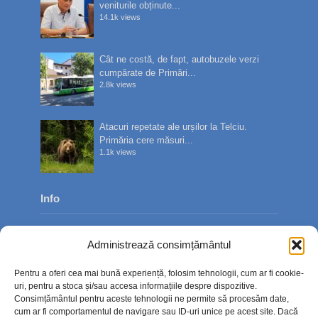
veniturile obținute...
14.1k views
Cât ne costă, de fapt, autobuzele verzi
cumpărate de Primări...
2.8k views
Atacuri repetate ale urșilor la Telciu.
Primăria cere măsuri...
1.1k views
Info
Despre noi
Administrează consimțământul
Publicitate
Pentru a oferi cea mai bună experiență, folosim tehnologii, cum ar fi cookie-
Contact
uri, pentru a stoca și/sau accesa informațiile despre dispozitive.
Consimțământul pentru aceste tehnologii ne permite să procesăm date,
Politica de confidențialitate
cum ar fi comportamentul de navigare sau ID-uri unice pe acest site. Dacă