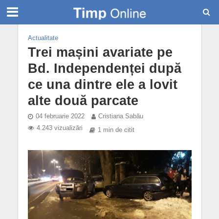
Actualitate
Trei mașini avariate pe
Bd. Independenței după
ce una dintre ele a lovit
alte două parcate
04 februarie 2022
Cristiana Sabău
4.243 vizualizări
1 min de citit