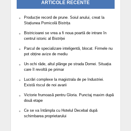
ARTICOLE RECENTE
Producție record de prune. Soiul anului, creat la
Stațiunea Pomicolă Bistrița
Bistricioarei se vrea a fi noua poartă de intrare în
centrul istoric al Bistriței
Parcul de specializare inteligentă, blocat. Firmele nu
pot obține avize de mediu
Un ochi râde, altul plânge pe strada Dornei. Situația
care îl revoltă pe primar
Lucrări complexe la magistrala de pe Industriei.
Există riscul de noi avarii
Victorie frumoasă pentru Gloria. Punctaj maxim după
două etape
Ce se va întâmpla cu Hotelul Decebal după
schimbarea proprietarului