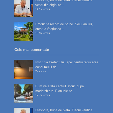
Diaspora, bună de plată. Fiscul verifică
veniturile obținute...
14.1k views
Producție record de prune. Soiul anului,
creat la Stațiunea...
13.9k views
Cele mai comentate
Instituția Prefectului, apel pentru reducerea
consumului de...
2k views
Cum va arăta centrul istoric după
modernizare. Planurile pri...
12.7k views
Diaspora, bună de plată. Fiscul verifică