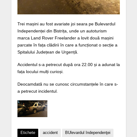
Trei mașini au fost avariate joi seara pe Bulevardul
Independenței din Bistrița, unde un autoturism
marca Land Rover Freelander a lovit două mașini
parcate în fața clădirii în care a funcționat o secție a
Spitalului Județean de Urgență.
Accidentul s-a petrecut după ora 22.00 și a adunat la
fața locului mulți curioși.
Deocamdată nu se cunosc circumstanțele în care s-
a petrecut incidentul.
Etichete
accident
BUlevardul Independenţei