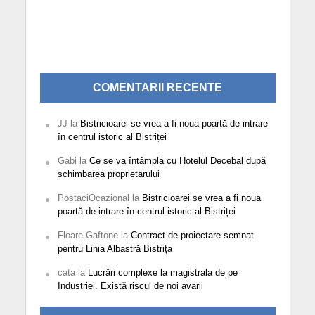
COMENTARII RECENTE
JJ
la
Bistricioarei se vrea a fi noua poartă de intrare
în centrul istoric al Bistriței
Gabi
la
Ce se va întâmpla cu Hotelul Decebal după
schimbarea proprietarului
PostaciOcazional
la
Bistricioarei se vrea a fi noua
poartă de intrare în centrul istoric al Bistriței
Floare Gaftone
la
Contract de proiectare semnat
pentru Linia Albastră Bistrița
cata
la
Lucrări complexe la magistrala de pe
Industriei. Există riscul de noi avarii