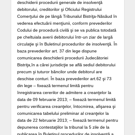
deschiderii procedurii generale de insolvenţă
debitorului, creditorilor şi Oficiului Registrului
Comerţului de pe lângă Tribunalul Bistriţa-Năsăud în
vederea efectuării menţiunii, conform prevederilor
Codului de procedură civilă şi se va publica totodată
pe cheltuiala averii debitorului într-un ziar de largă
circulaţie şi în Buletinul procedurilor de insolvenţă. În
baza prevederilor art. 37 din lege dispune
comunicarea deschiderii procedurii Judecătoriei
Bistriţa,în a cărei jurisdicţie se află sediul debitorului
precum şi tuturor băncilor unde debitorul are
deschise conturi. În baza prevederilor art.62 şi 73
din lege – fixează termenul limită pentru
înregistrarea cererilor de admitere a creanţelor la
data de 09 februarie 2013; – fixează termenul limită
pentru verificarea creanţelor, întocmirea, afişarea şi
comunicarea tabelului preliminar al creanţelor la
data de 22 februarie 2013; – fixează termenul pentru
depunerea contestaţiilor la tribunal la 5 zile de la
publicarea în Buletinul procedurilor de insolvenţă a