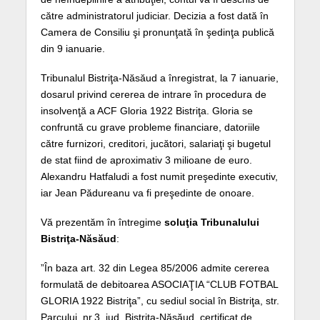
către administratorul judiciar. Decizia a fost dată în
Camera de Consiliu şi pronunţată în şedinţa publică
din 9 ianuarie.
Tribunalul Bistriţa-Năsăud a înregistrat, la 7 ianuarie,
dosarul privind cererea de intrare în procedura de
insolvenţă a ACF Gloria 1922 Bistriţa. Gloria se
confruntă cu grave probleme financiare, datoriile
către furnizori, creditori, jucători, salariaţi şi bugetul
de stat fiind de aproximativ 3 milioane de euro.
Alexandru Hatfaludi a fost numit preşedinte executiv,
iar Jean Pădureanu va fi preşedinte de onoare.
Vă prezentăm în întregime
soluţia Tribunalului
Bistriţa-Năsăud
:
”În baza art. 32 din Legea 85/2006 admite cererea
formulată de debitoarea ASOCIAŢIA “CLUB FOTBAL
GLORIA 1922 Bistriţa”, cu sediul social în Bistriţa, str.
Parcului, nr.3, jud. Bistriţa-Năsăud, certificat de