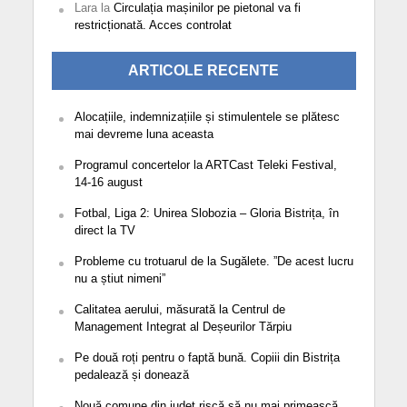
Lara
la
Circulația mașinilor pe pietonal va fi
restricționată. Acces controlat
ARTICOLE RECENTE
Alocațiile, indemnizațiile și stimulentele se plătesc
mai devreme luna aceasta
Programul concertelor la ARTCast Teleki Festival,
14-16 august
Fotbal, Liga 2: Unirea Slobozia – Gloria Bistrița, în
direct la TV
Probleme cu trotuarul de la Sugălete. ”De acest lucru
nu a știut nimeni”
Calitatea aerului, măsurată la Centrul de
Management Integrat al Deșeurilor Tărpiu
Pe două roți pentru o faptă bună. Copiii din Bistrița
pedalează și donează
Nouă comune din județ riscă să nu mai primească