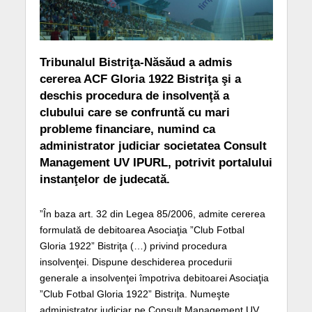
Tribunalul Bistriţa-Năsăud a admis
cererea ACF Gloria 1922 Bistriţa şi a
deschis procedura de insolvenţă a
clubului care se confruntă cu mari
probleme financiare, numind ca
administrator judiciar societatea Consult
Management UV IPURL, potrivit portalului
instanţelor de judecată.
”În baza art. 32 din Legea 85/2006, admite cererea
formulată de debitoarea Asociaţia ”Club Fotbal
Gloria 1922” Bistriţa (…) privind procedura
insolvenţei. Dispune deschiderea procedurii
generale a insolvenţei împotriva debitoarei Asociaţia
”Club Fotbal Gloria 1922” Bistriţa. Numeşte
administrator judiciar pe Consult Management UV