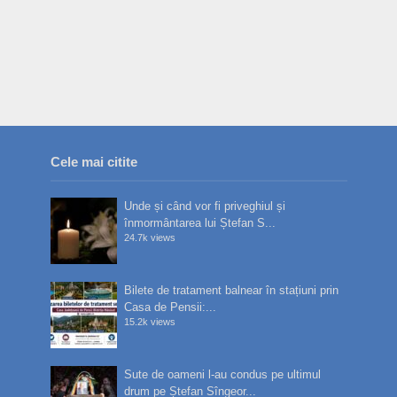
Cele mai citite
Unde și când vor fi priveghiul și
înmormântarea lui Ștefan S...
24.7k views
Bilete de tratament balnear în stațiuni prin
Casa de Pensii:...
15.2k views
Sute de oameni l-au condus pe ultimul
drum pe Ștefan Sîngeor...