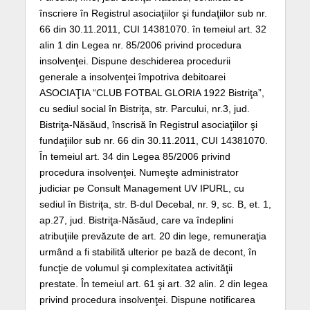
înscriere în Registrul asociaţiilor şi fundaţiilor sub nr.
66 din 30.11.2011, CUI 14381070. în temeiul art. 32
alin 1 din Legea nr. 85/2006 privind procedura
insolvenţei. Dispune deschiderea procedurii
generale a insolvenţei împotriva debitoarei
ASOCIAŢIA “CLUB FOTBAL GLORIA 1922 Bistriţa”,
cu sediul social în Bistriţa, str. Parcului, nr.3, jud.
Bistriţa-Năsăud, înscrisă în Registrul asociaţiilor şi
fundaţiilor sub nr. 66 din 30.11.2011, CUI 14381070.
În temeiul art. 34 din Legea 85/2006 privind
procedura insolvenţei. Numeşte administrator
judiciar pe Consult Management UV IPURL, cu
sediul în Bistriţa, str. B-dul Decebal, nr. 9, sc. B, et. 1,
ap.27, jud. Bistriţa-Năsăud, care va îndeplini
atribuţiile prevăzute de art. 20 din lege, remuneraţia
urmând a fi stabilită ulterior pe bază de decont, în
funcţie de volumul şi complexitatea activităţii
prestate. În temeiul art. 61 şi art. 32 alin. 2 din legea
privind procedura insolvenţei. Dispune notificarea