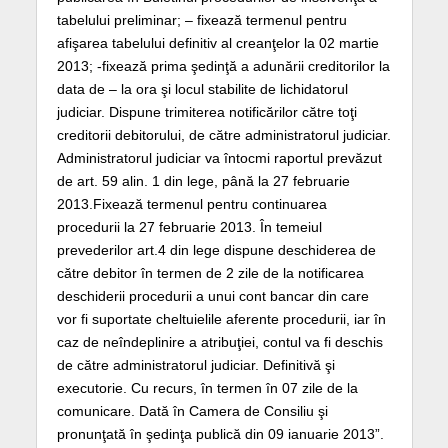
tabelului preliminar; – fixează termenul pentru
afişarea tabelului definitiv al creanţelor la 02 martie
2013; -fixează prima şedinţă a adunării creditorilor la
data de – la ora şi locul stabilite de lichidatorul
judiciar. Dispune trimiterea notificărilor către toţi
creditorii debitorului, de către administratorul judiciar.
Administratorul judiciar va întocmi raportul prevăzut
de art. 59 alin. 1 din lege, până la 27 februarie
2013.Fixează termenul pentru continuarea
procedurii la 27 februarie 2013. În temeiul
prevederilor art.4 din lege dispune deschiderea de
către debitor în termen de 2 zile de la notificarea
deschiderii procedurii a unui cont bancar din care
vor fi suportate cheltuielile aferente procedurii, iar în
caz de neîndeplinire a atribuţiei, contul va fi deschis
de către administratorul judiciar. Definitivă şi
executorie. Cu recurs, în termen în 07 zile de la
comunicare. Dată în Camera de Consiliu şi
pronunţată în şedinţa publică din 09 ianuarie 2013”.