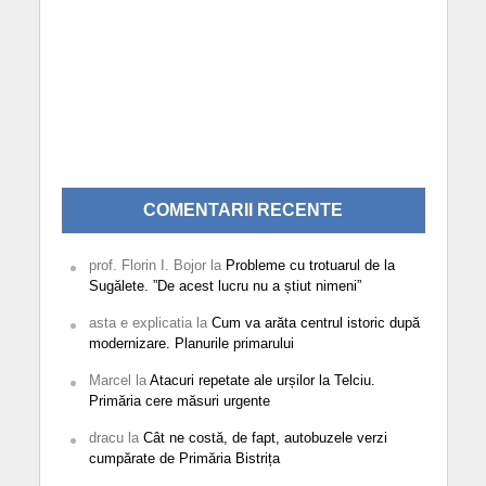
COMENTARII RECENTE
prof. Florin I. Bojor
la
Probleme cu trotuarul de la
Sugălete. ”De acest lucru nu a știut nimeni”
asta e explicatia
la
Cum va arăta centrul istoric după
modernizare. Planurile primarului
Marcel
la
Atacuri repetate ale urșilor la Telciu.
Primăria cere măsuri urgente
dracu
la
Cât ne costă, de fapt, autobuzele verzi
cumpărate de Primăria Bistrița