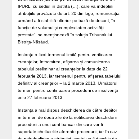
IPURL, cu sediul în Bistriţa (…), care va îndeplini
atribuţiile prevăzute de art. 20 din lege, remuneraţia
urmând a fi stabilită ulterior pe bază de decont, în
funcţie de volumul şi complexitatea activităţii
prestate”, se menţionează în soluţia Tribunalului
Bistriţa-Năsăud.
Instanţa a fixat termenul limită pentru verificarea
creanţelor, întocmirea, afişarea şi comunicarea
tabelului preliminar al creanţelor la data de 22
februarie 2013, iar termenul pentru afişarea tabelului
definitiv al creanţelor – la 2 martie 2013. Următorul
termen pentru continuarea procedurii de insolvenţă
este 27 februarie 2013.
Instanţa a mai dispus deschiderea de către debitor
în termen de două zile de la notificarea deschiderii
procedurii a unui cont bancar din care vor fi
suportate cheltuielile aferente procedurii, iar în caz
de neîndeplinire a atribuţiei, contul va fi deschis de