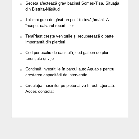
Seceta afectează grav bazinul Someș-Tisa. Situația
din Bistrița-Năsăud
Tot mai greu de găsit un post în învățământ. A
început calvarul repartițiilor
TeraPlast crește veniturile și recuperează o parte
importantă din pierderi
Cod portocaliu de caniculă, cod galben de ploi
torențiale și vijelii
Continuă investițiile în parcul auto Aquabis pentru
creșterea capacității de intervenție
Circulația mașinilor pe pietonal va fi restricționată.
Acces controlat