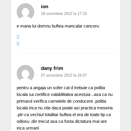
ion
28 octombrie 2012 la 17:10
e mana lui domnu buftea mancalar canceru
dany frim
07 octombrie 2012 la 16:07
pentru a angaja un sofer cat d trebuie ca politia
locala sa certifice valabilitatea acestuia ..asa ca nu
primarul verifica carnetele de conducere .politia
locala inca nu stie daca poate asi practica meseria
.ptr-ca vechiul totalitar buftea el era de toate tip ca
odiosu .din trecut asa ca fosta dictatura mai are
inca urmarii