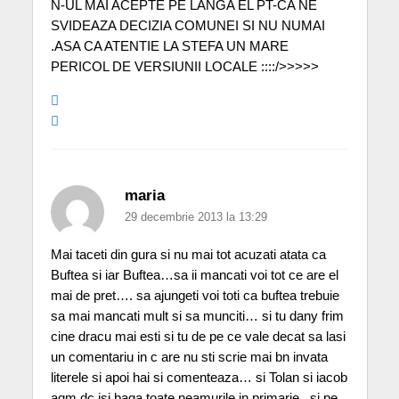
N-UL MAI ACEPTE PE LANGA EL PT-CA NE
SVIDEAZA DECIZIA COMUNEI SI NU NUMAI
.ASA CA ATENTIE LA STEFA UN MARE
PERICOL DE VERSIUNII LOCALE ::::/>>>>>
maria
29 decembrie 2013 la 13:29
Mai taceti din gura si nu mai tot acuzati atata ca
Buftea si iar Buftea…sa ii mancati voi tot ce are el
mai de pret…. sa ajungeti voi toti ca buftea trebuie
sa mai mancati mult si sa munciti… si tu dany frim
cine dracu mai esti si tu de pe ce vale decat sa lasi
un comentariu in c are nu sti scrie mai bn invata
literele si apoi hai si comenteaza… si Tolan si iacob
aqm dc isi baga toate neamurile in primarie.. si pe