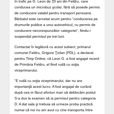
în trafic pe G. Leon de 33 ani din Feldru, care
conducea un microbuz şcolar, fără să posede permis
de conducere valabil pentru transport persoane.
Bărbatul este cercetat acum pentru “conducerea pe
drumurile publice a unui autovehicul, cu permis de
conducere necorespunzător categoriei“, fiindu-i
suspendat permisul pe trei luni.
Contactat în legătură cu acest subiect, primarul
comunei Feldru, Grigore Ţiolan (PDL), a declarat
pentru Timp Online, că Leon G. a fost angajat recent
de Primăria Feldru, el fiind rudă cu soţia
viceprimarului.
“E rudă cu soţia viceprimarului, dar nu are
importanţă acest lucru. A fost angajat de curând
după cea m făcut eforturi mari să deblocăm postul.
S-a dus la examen să ia permisul pentru categoria
D. A dat sala şi trebuia să urmeze proba practică
numai că noi nu am avut cu cine transporta între