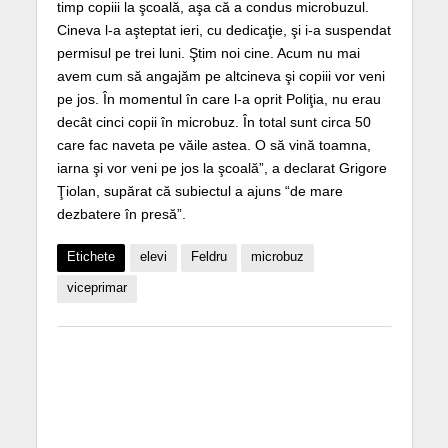
timp copiii la şcoală, aşa că a condus microbuzul.
Cineva l-a aşteptat ieri, cu dedicaţie, şi i-a suspendat
permisul pe trei luni. Ştim noi cine. Acum nu mai
avem cum să angajăm pe altcineva şi copiii vor veni
pe jos. În momentul în care l-a oprit Poliţia, nu erau
decât cinci copii în microbuz. În total sunt circa 50
care fac naveta pe văile astea. O să vină toamna,
iarna şi vor veni pe jos la şcoală”, a declarat Grigore
Ţiolan, supărat că subiectul a ajuns “de mare
dezbatere în presă”.
Etichete
elevi
Feldru
microbuz
viceprimar