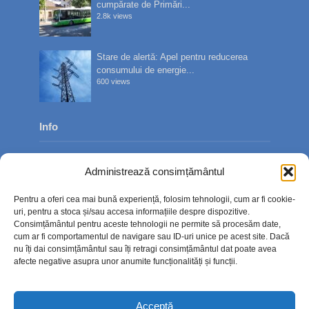
cumpărate de Primări...
2.8k views
Stare de alertă: Apel pentru reducerea
consumului de energie...
600 views
Info
Despre noi
Administrează consimțământul
Publicitate
Pentru a oferi cea mai bună experiență, folosim tehnologii, cum ar fi cookie-
Contact
uri, pentru a stoca și/sau accesa informațiile despre dispozitive.
Consimțământul pentru aceste tehnologii ne permite să procesăm date,
Politica de confidențialitate
cum ar fi comportamentul de navigare sau ID-uri unice pe acest site. Dacă
nu îți dai consimțământul sau îți retragi consimțământul dat poate avea
Politică cookie-uri (UE)
afecte negative asupra unor anumite funcționalități și funcții.
Acceptă