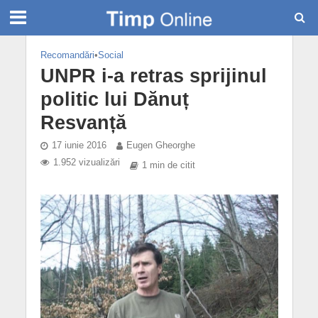
Recomandări
•
Social
UNPR i-a retras sprijinul
politic lui Dănuț
Resvanță
17 iunie 2016
Eugen Gheorghe
1.952 vizualizări
1 min de citit