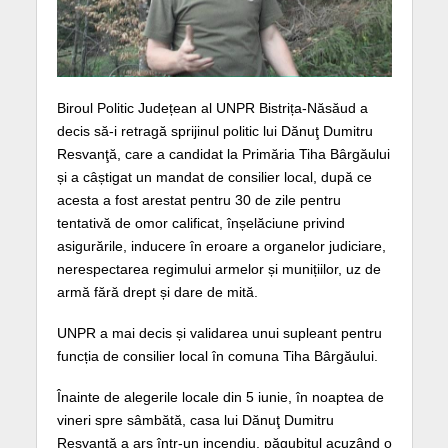
Biroul Politic Județean al UNPR Bistrița-Năsăud a
decis să-i retragă sprijinul politic lui Dănuţ Dumitru
Resvanţă, care a candidat la Primăria Tiha Bârgăului
și a câștigat un mandat de consilier local, după ce
acesta a fost arestat pentru 30 de zile pentru
tentativă de omor calificat, înșelăciune privind
asigurările, inducere în eroare a organelor judiciare,
nerespectarea regimului armelor și munițiilor, uz de
armă fără drept și dare de mită.
UNPR a mai decis și validarea unui supleant pentru
funcția de consilier local în comuna Tiha Bârgăului.
Înainte de alegerile locale din 5 iunie, în noaptea de
vineri spre sâmbătă, casa lui Dănuţ Dumitru
Resvanţă a ars într-un incendiu, păgubitul acuzând o