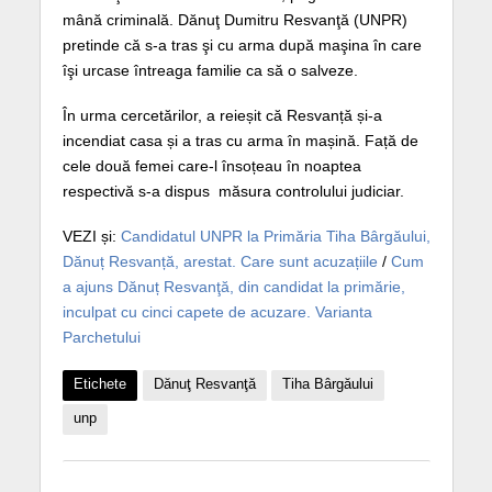
mână criminală. Dănuţ Dumitru Resvanţă (UNPR)
pretinde că s-a tras şi cu arma după maşina în care
îşi urcase întreaga familie ca să o salveze.
În urma cercetărilor, a reieșit că Resvanță și-a
incendiat casa și a tras cu arma în mașină. Față de
cele două femei care-l însoțeau în noaptea
respectivă s-a dispus măsura controlului judiciar.
VEZI și:
Candidatul UNPR la Primăria Tiha Bârgăului,
Dănuț Resvanță, arestat. Care sunt acuzațiile
/
Cum
a ajuns Dănuț Resvanţă, din candidat la primărie,
inculpat cu cinci capete de acuzare. Varianta
Parchetului
Etichete
Dănuţ Resvanţă
Tiha Bârgăului
unp