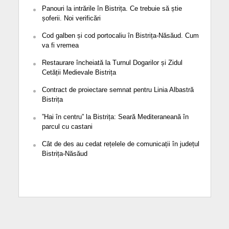
Panouri la intrările în Bistrița. Ce trebuie să știe
șoferii. Noi verificări
Cod galben și cod portocaliu în Bistrița-Năsăud. Cum
va fi vremea
Restaurare încheiată la Turnul Dogarilor și Zidul
Cetății Medievale Bistrița
Contract de proiectare semnat pentru Linia Albastră
Bistrița
”Hai în centru” la Bistrița: Seară Mediteraneană în
parcul cu castani
Cât de des au cedat rețelele de comunicații în județul
Bistrița-Năsăud