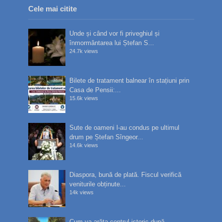
Cele mai citite
Unde și când vor fi priveghiul și
înmormântarea lui Ștefan S...
24.7k views
Bilete de tratament balnear în stațiuni prin
Casa de Pensii:...
15.6k views
Sute de oameni l-au condus pe ultimul
drum pe Ștefan Sîngeor...
14.6k views
Diaspora, bună de plată. Fiscul verifică
veniturile obținute...
14k views
Cum va arăta centrul istoric după