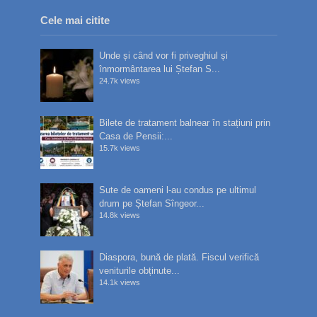
Cele mai citite
Unde și când vor fi priveghiul și
înmormântarea lui Ștefan S...
24.7k views
Bilete de tratament balnear în stațiuni prin
Casa de Pensii:...
15.7k views
Sute de oameni l-au condus pe ultimul
drum pe Ștefan Sîngeor...
14.8k views
Diaspora, bună de plată. Fiscul verifică
veniturile obținute...
14.1k views