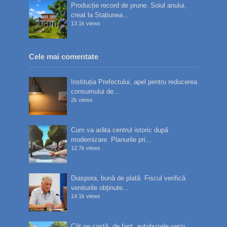
Producție record de prune. Soiul anului,
creat la Stațiunea...
13.1k views
Cele mai comentate
Instituția Prefectului, apel pentru reducerea
consumului de...
2k views
Cum va arăta centrul istoric după
modernizare. Planurile pri...
12.7k views
Diaspora, bună de plată. Fiscul verifică
veniturile obținute...
14.1k views
Cât ne costă, de fapt, autobuzele verzi