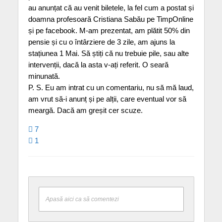
au anunțat că au venit biletele, la fel cum a postat și
doamna profesoară Cristiana Sabău pe TimpOnline
și pe facebook. M-am prezentat, am plătit 50% din
pensie și cu o întârziere de 3 zile, am ajuns la
stațiunea 1 Mai. Să știți că nu trebuie pile, sau alte
intervenții, dacă la asta v-ați referit. O seară
minunată.
P. S. Eu am intrat cu un comentariu, nu să mă laud,
am vrut să-i anunț și pe alții, care eventual vor să
meargă. Dacă am greșit cer scuze.
7
1
Apasă aici ca să comentezi