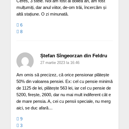
Ceres, 3 stele. Noi am fost al doilea an, am fost
mulțumiți, dar anul viitor, de-om trăi, încercăm și
altă stațiune. O zi minunată.
6
8
Ștefan Sîngeorzan din Feldru
27 martie 2023 la 16:46
Am omis să precizez, că orice pensionar plătește
50% din valoarea pensiei. Ex: cel cu pensie minimă
de 1125 de lei, plătește 563 lei, iar cel cu pensie de
5200, firește, 2600, dar nu mai mult indiferent cât e
de mare pensia. A, cei cu pensii speciale, nu merg
aici, se duc afară…
9
3