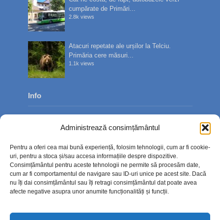
cumpărate de Primări...
2.8k views
Atacuri repetate ale urșilor la Telciu.
Primăria cere măsuri...
1.1k views
Info
Despre noi
Administrează consimțământul
Publicitate
Pentru a oferi cea mai bună experiență, folosim tehnologii, cum ar fi cookie-
Contact
uri, pentru a stoca și/sau accesa informațiile despre dispozitive.
Consimțământul pentru aceste tehnologii ne permite să procesăm date,
Politica de confidențialitate
cum ar fi comportamentul de navigare sau ID-uri unice pe acest site. Dacă
nu îți dai consimțământul sau îți retragi consimțământul dat poate avea
Politică cookie-uri (UE)
afecte negative asupra unor anumite funcționalități și funcții.