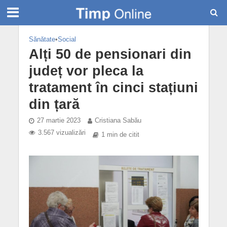
Sănătate
•
Social
Alți 50 de pensionari din
județ vor pleca la
tratament în cinci stațiuni
din țară
27 martie 2023
Cristiana Sabău
3.567 vizualizări
1 min de citit