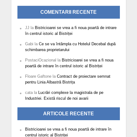
COMENTARII RECENTE
JJ
la
Bistricioarei se vrea a fi noua poartă de intrare
în centrul istoric al Bistriței
Gabi
la
Ce se va întâmpla cu Hotelul Decebal după
schimbarea proprietarului
PostaciOcazional
la
Bistricioarei se vrea a fi noua
poartă de intrare în centrul istoric al Bistriței
Floare Gaftone
la
Contract de proiectare semnat
pentru Linia Albastră Bistrița
cata
la
Lucrări complexe la magistrala de pe
Industriei. Există riscul de noi avarii
ARTICOLE RECENTE
Bistricioarei se vrea a fi noua poartă de intrare în
centrul istoric al Bistriței