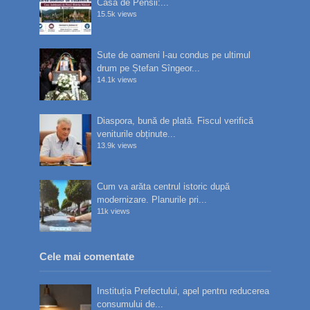
Casa de Pensii:...
15.5k views
Sute de oameni l-au condus pe ultimul
drum pe Ștefan Sîngeor...
14.1k views
Diaspora, bună de plată. Fiscul verifică
veniturile obținute...
13.9k views
Cum va arăta centrul istoric după
modernizare. Planurile pri...
11k views
Cele mai comentate
Instituția Prefectului, apel pentru reducerea
consumului de...