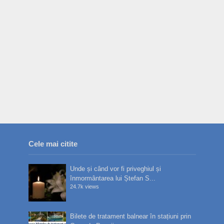
Cele mai citite
Unde și când vor fi priveghiul și
înmormântarea lui Ștefan S...
24.7k views
Bilete de tratament balnear în stațiuni prin