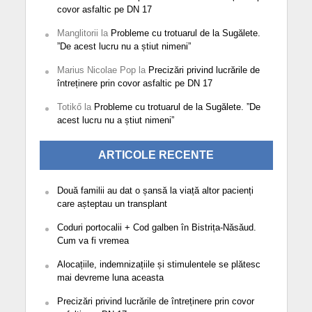
covor asfaltic pe DN 17
Manglitorii
la
Probleme cu trotuarul de la Sugălete.
”De acest lucru nu a știut nimeni”
Marius Nicolae Pop
la
Precizări privind lucrările de
întreținere prin covor asfaltic pe DN 17
Totikő
la
Probleme cu trotuarul de la Sugălete. ”De
acest lucru nu a știut nimeni”
ARTICOLE RECENTE
Două familii au dat o șansă la viață altor pacienți
care așteptau un transplant
Coduri portocalii + Cod galben în Bistrița-Năsăud.
Cum va fi vremea
Alocațiile, indemnizațiile și stimulentele se plătesc
mai devreme luna aceasta
Precizări privind lucrările de întreținere prin covor