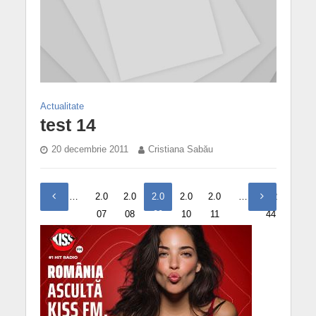
Actualitate
test 14
20 decembrie 2011
Cristiana Sabău
1
…
2.0
2.0
2.0
2.0
2.0
…
2.2
07
08
09
10
11
44