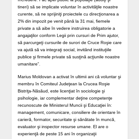
tineri) să se implicate voluntar în activităţile noastre
curente, să ne sprijiniţi proiectele cu direcţionarea a
2% din impozit pe venit până la 31 mai, fiemele
private a să aibe în vedere instruirea obligatorie a
angajaţilor conform Legii prin cursuri de Prim ajutor,
să parcurgeţi cursurile de surori de Cruce Roşie care
va ajută să va integraţi social, invitând instituţiile
publice şi firmele private să susţină acţiunile noastre
umanitare”.
Marius Moldovan a activat în ultimii ani că voluntar şi
membru în Comiteul Judeţean la Crucea Roşie
Bistriţa-Năsăud, este licenţiat în sociologie şi
psihologie, iar complementar deţine competenţe
recunoscute de Ministerul Muncii şi Educaţiei în:
management, comunicare, consiliere de orientare în
carieră, formator, securitate şi sănătate în muncă,
evaluator şi inspector resurse umane. El are o
experienţă de peste 15 ani în organizaţii