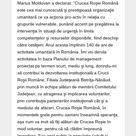
Marius Moldovan a declarat: ”Crucea Roşie Română
este cea mai cunoscută şi prestigioasă organizaţie
umanitară ce va acţiona pro-activ în relaţia cu
grupurile vulnerabile, punând accent pe pregătirea la
intervenţia în situaţii de urgenţă în limita
competenţelor şi resurselor disponibile, fiind deschişi
către cetăţeni. Anul acesta împlinim 140 de ani de
activitate umanitară în România. Îmi voi derula
activitatea în baza Planului de management
proiectat pe termen scurt, mediu şi lung, dorindu-mi
să contribui la dezvoltarea instituţională a Crucii
Roşii Române, Filiala Judeţeană Bistriţa-Năsăud,
prin muncă în echipa alături de membrii Comitetului
Judeţean, cu atragerea şi implicarea voluntarilor,
prin contribuţia partenerilor instituţionali cât şi a
mediului de afaceri. Crucea Roşie Română, în
momentele grele pentru oameni înseamnă speranţa,
aşa cum va invit să fiţi alături de Crucea Roşie în
mod voluntar, pentru că să clădim împreună
încredere. Fac apel public la populaţie (adulţi şi