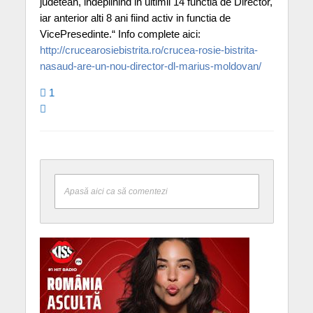
judetean, indeplinind in ultimii 14 functia de Director,
iar anterior alti 8 ani fiind activ in functia de
VicePresedinte.“ Info complete aici:
http://crucearosiebistrita.ro/crucea-rosie-bistrita-
nasaud-are-un-nou-director-dl-marius-moldovan/
1
Apasă aici ca să comentezi