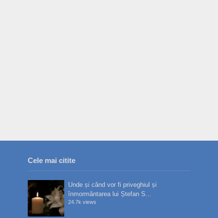
Cele mai citite
Unde și când vor fi priveghiul și
înmormântarea lui Ștefan S...
24.7k views