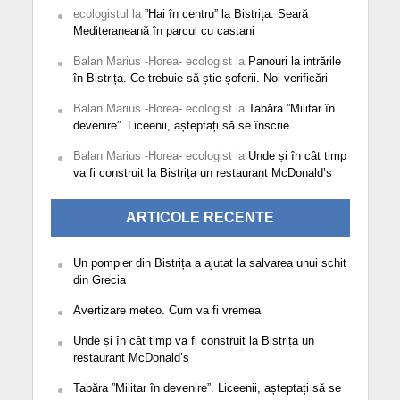
ecologistul
la
”Hai în centru” la Bistrița: Seară
Mediteraneană în parcul cu castani
Balan Marius -Horea- ecologist
la
Panouri la intrările
în Bistrița. Ce trebuie să știe șoferii. Noi verificări
Balan Marius -Horea- ecologist
la
Tabăra ”Militar în
devenire”. Liceenii, așteptați să se înscrie
Balan Marius -Horea- ecologist
la
Unde și în cât timp
va fi construit la Bistrița un restaurant McDonald’s
ARTICOLE RECENTE
Un pompier din Bistrița a ajutat la salvarea unui schit
din Grecia
Avertizare meteo. Cum va fi vremea
Unde și în cât timp va fi construit la Bistrița un
restaurant McDonald’s
Tabăra ”Militar în devenire”. Liceenii, așteptați să se