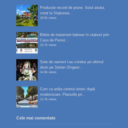
Producție record de prune. Soiul anului,
creat la Stațiunea...
18.5k views
Bilete de tratament balnear în stațiuni prin
Casa de Pensii:...
15.7k views
Sute de oameni l-au condus pe ultimul
drum pe Ștefan Sîngeor...
14.8k views
Cum va arăta centrul istoric după
modernizare. Planurile pri...
12.7k views
Cele mai comentate