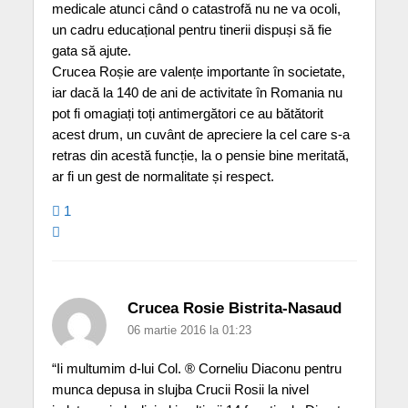
medicale atunci când o catastrofă nu ne va ocoli,
un cadru educațional pentru tinerii dispuși să fie
gata să ajute.
Crucea Roșie are valențe importante în societate,
iar dacă la 140 de ani de activitate în Romania nu
pot fi omagiați toți antimergători ce au bătătorit
acest drum, un cuvânt de apreciere la cel care s-a
retras din acestă funcție, la o pensie bine meritată,
ar fi un gest de normalitate și respect.
1
Crucea Rosie Bistrita-Nasaud
06 martie 2016 la 01:23
“Ii multumim d-lui Col. ® Corneliu Diaconu pentru
munca depusa in slujba Crucii Rosii la nivel