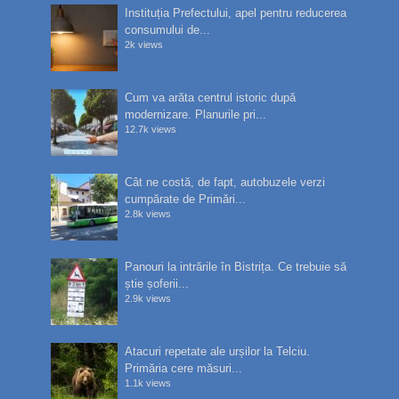
Instituția Prefectului, apel pentru reducerea
consumului de...
2k views
Cum va arăta centrul istoric după
modernizare. Planurile pri...
12.7k views
Cât ne costă, de fapt, autobuzele verzi
cumpărate de Primări...
2.8k views
Panouri la intrările în Bistrița. Ce trebuie să
știe șoferii...
2.9k views
Atacuri repetate ale urșilor la Telciu.
Primăria cere măsuri...
1.1k views