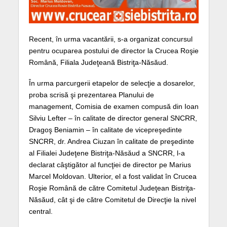
Recent, în urma vacantării, s-a organizat concursul
pentru ocuparea postului de director la Crucea Roşie
Română, Filiala Judeţeană Bistriţa-Năsăud.
În urma parcurgerii etapelor de selecţie a dosarelor,
proba scrisă şi prezentarea Planului de
management, Comisia de examen compusă din Ioan
Silviu Lefter – în calitate de director general SNCRR,
Dragoş Beniamin – în calitate de vicepreşedinte
SNCRR, dr. Andrea Ciuzan în calitate de preşedinte
al Filialei Judeţene Bistriţa-Năsăud a SNCRR, l-a
declarat câştigător al funcţiei de director pe Marius
Marcel Moldovan. Ulterior, el a fost validat în Crucea
Roşie Română de către Comitetul Judeţean Bistriţa-
Năsăud, cât şi de către Comitetul de Direcţie la nivel
central.