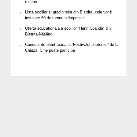
înscrie
Lista școlilor și grădinițelor din Bistrița unde vor fi
instalate 50 de turnuri hidroponice
Oferta educațională a școlilor ”Henri Coandă” din
Bistrița-Năsăud
Concurs de bătut toaca la ”Festivalul prieteniei” de la
Chiuza. Cine poate participa