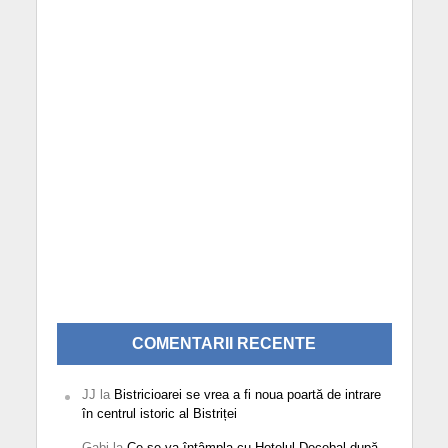
COMENTARII RECENTE
JJ
la
Bistricioarei se vrea a fi noua poartă de intrare
în centrul istoric al Bistriței
Gabi
la
Ce se va întâmpla cu Hotelul Decebal după