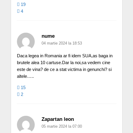
19
4
nume
04 martie 2024 la 18:53
Daca legea in Romania ar fi idem SUA,as baga in
brutele alea 10 cartuse.Dar la noi,sa vedem cine
este de vina? de ce a stat victima in genunchi? si
altele…..
15
2
Zapartan leon
05 martie 2024 la 07:00