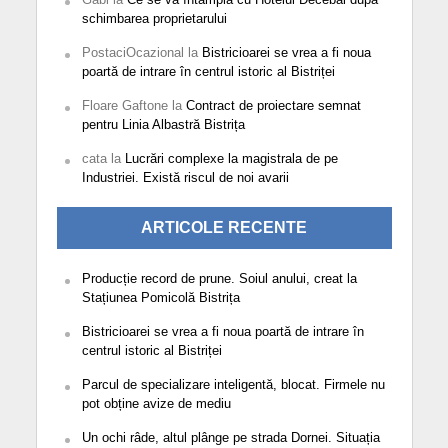
schimbarea proprietarului
PostaciOcazional
la
Bistricioarei se vrea a fi noua
poartă de intrare în centrul istoric al Bistriței
Floare Gaftone
la
Contract de proiectare semnat
pentru Linia Albastră Bistrița
cata
la
Lucrări complexe la magistrala de pe
Industriei. Există riscul de noi avarii
ARTICOLE RECENTE
Producție record de prune. Soiul anului, creat la
Stațiunea Pomicolă Bistrița
Bistricioarei se vrea a fi noua poartă de intrare în
centrul istoric al Bistriței
Parcul de specializare inteligentă, blocat. Firmele nu
pot obține avize de mediu
Un ochi râde, altul plânge pe strada Dornei. Situația