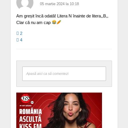
05 martie 2024 la 10:18
Am greșit încă odată! Litera N înainte de litera,,B,,
Clar că nu am cap
2
4
Apasă aici ca să comentezi