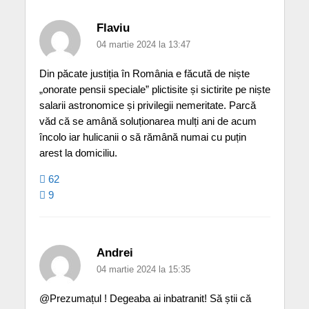
Flaviu
04 martie 2024 la 13:47
Din păcate justiția în România e făcută de niște
„onorate pensii speciale” plictisite și sictirite pe niște
salarii astronomice și privilegii nemeritate. Parcă
văd că se amână soluționarea mulți ani de acum
încolo iar hulicanii o să rămână numai cu puțin
arest la domiciliu.
62
9
Andrei
04 martie 2024 la 15:35
@Prezumațul ! Degeaba ai inbatranit! Să știi că