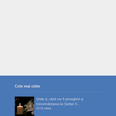
Cele mai citite
Unde și când vor fi priveghiul și
înmormântarea lui Ștefan S...
24.7k views