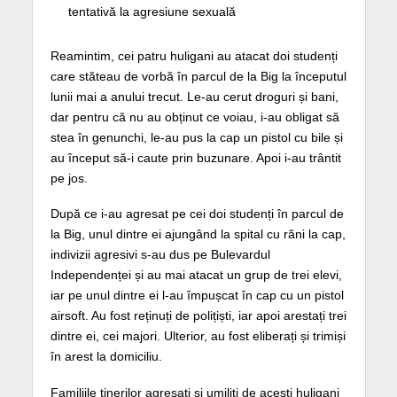
tentativă la agresiune sexuală
Reamintim, cei patru huligani au atacat doi studenți
care stăteau de vorbă în parcul de la Big la începutul
lunii mai a anului trecut. Le-au cerut droguri și bani,
dar pentru că nu au obținut ce voiau, i-au obligat să
stea în genunchi, le-au pus la cap un pistol cu bile și
au început să-i caute prin buzunare. Apoi i-au trântit
pe jos.
După ce i-au agresat pe cei doi studenți în parcul de
la Big, unul dintre ei ajungând la spital cu răni la cap,
indivizii agresivi s-au dus pe Bulevardul
Independenței și au mai atacat un grup de trei elevi,
iar pe unul dintre ei l-au împușcat în cap cu un pistol
airsoft. Au fost reținuți de polițiști, iar apoi arestați trei
dintre ei, cei majori. Ulterior, au fost eliberați și trimiși
în arest la domiciliu.
Familiile tinerilor agresați și umiliți de acești huligani