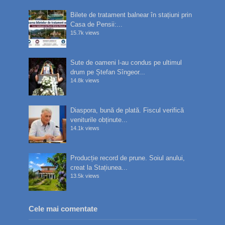
Bilete de tratament balnear în stațiuni prin
Casa de Pensii:...
15.7k views
Sute de oameni l-au condus pe ultimul
drum pe Ștefan Sîngeor...
14.8k views
Diaspora, bună de plată. Fiscul verifică
veniturile obținute...
14.1k views
Producție record de prune. Soiul anului,
creat la Stațiunea...
13.5k views
Cele mai comentate