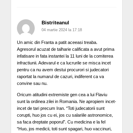
Bistriteanul
04 martie 2024 la 17:18
Un amic din Franta a patit aceeasi treaba.
Agresorul acuzat de talharie calificata a avut prima
infatisare in fata instantei la 11 luni de la comiterea
infractiunii. Adevarul e ca lucrurile se misca incet
pentru ca nu avem destui procurori si judecatori
raportat la numarul de cazuri, indiferent ca va
convine sau nu.
Oricum atitudini extremiste gen cea a lui Flaviu
sunt la ordinea zilei in Romania. Ne apropiem incet-
incet de tari precum Iran. “Toti judecatorii sunt
corupti, huo jos cu ei, jos cu salariile astronomice,
sa faca dreptate poporul”. Cu medicina e la fel
“Huo, jos medicii, toti sunt spagari, huo vaccinuri,