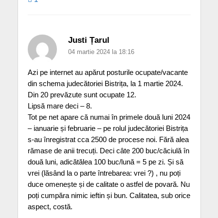
Justi Țarul
04 martie 2024 la 18:16
Azi pe internet au apărut posturile ocupate/vacante
din schema judecătoriei Bistrița, la 1 martie 2024.
Din 20 prevăzute sunt ocupate 12.
Lipsă mare deci – 8.
Tot pe net apare că numai în primele două luni 2024
– ianuarie și februarie – pe rolul judecătoriei Bistrița
s-au înregistrat cca 2500 de procese noi. Fără alea
rămase de anii trecuți. Deci câte 200 buc/căciulă în
două luni, adicătălea 100 buc/lună = 5 pe zi. Și să
vrei (lăsând la o parte întrebarea: vrei ?) , nu poți
duce omenește și de calitate o astfel de povară. Nu
poți cumpăra nimic ieftin și bun. Calitatea, sub orice
aspect, costă.