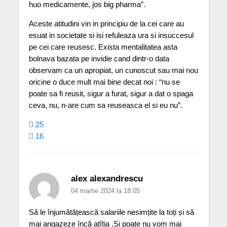
huo medicamente, jos big pharma”.
Aceste atitudini vin in principiu de la cei care au
esuat in societate si isi refuleaza ura si insuccesul
pe cei care reusesc. Exista mentalitatea asta
bolnava bazata pe invidie cand dintr-o data
observam ca un apropiat, un cunoscut sau mai nou
oricine o duce mult mai bine decat noi : “nu se
poate sa fi reusit, sigur a furat, sigur a dat o spaga
ceva, nu, n-are cum sa reuseasca el si eu nu”.
25
16
alex alexandrescu
04 martie 2024 la 18:05
Să le înjumătățească salariile nesimțite la toți și să
mai angazeze încă ațîția .Și poate nu vom mai