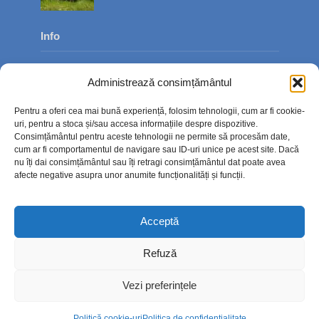
Info
Despre noi
Administrează consimțământul
Publicitate
Pentru a oferi cea mai bună experiență, folosim tehnologii, cum ar fi cookie-
Contact
uri, pentru a stoca și/sau accesa informațiile despre dispozitive.
Consimțământul pentru aceste tehnologii ne permite să procesăm date,
Politica de confidențialitate
cum ar fi comportamentul de navigare sau ID-uri unice pe acest site. Dacă
nu îți dai consimțământul sau îți retragi consimțământul dat poate avea
Politică cookie-uri (UE)
afecte negative asupra unor anumite funcționalități și funcții.
Acceptă
Refuză
Vezi preferințele
Politică cookie-uri
Politica de confidențialitate