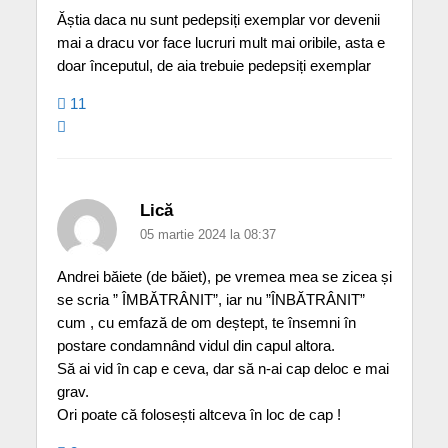
Ăștia daca nu sunt pedepsiți exemplar vor devenii
mai a dracu vor face lucruri mult mai oribile, asta e
doar începutul, de aia trebuie pedepsiți exemplar
11
Lică
05 martie 2024 la 08:37
Andrei băiete (de băiet), pe vremea mea se zicea și
se scria ” ÎMBĂTRÂNIT”, iar nu ”ÎNBĂTRÂNIT”
cum , cu emfază de om deștept, te însemni în
postare condamnând vidul din capul altora.
Să ai vid în cap e ceva, dar să n-ai cap deloc e mai
grav.
Ori poate că folosești altceva în loc de cap !