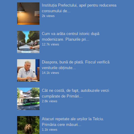
Instituția Prefectului, apel pentru reducerea
consumului de...
2k views
Cum va arăta centrul istoric după
modernizare. Planurile pri...
12.7k views
Diaspora, bună de plată. Fiscul verifică
veniturile obținute...
14.1k views
Cât ne costă, de fapt, autobuzele verzi
cumpărate de Primări...
2.8k views
Atacuri repetate ale urșilor la Telciu.
Primăria cere măsuri...
1.1k views