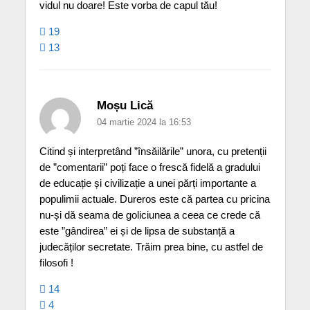
vidul nu doare! Este vorba de capul tău!
19
13
Moșu Lică
04 martie 2024 la 16:53
Citind și interpretând ”însăilările” unora, cu pretenții
de ”comentarii” poți face o frescă fidelă a gradului
de educație și civilizație a unei părți importante a
populimii actuale. Dureros este că partea cu pricina
nu-și dă seama de goliciunea a ceea ce crede că
este ”gândirea” ei și de lipsa de substanță a
judecăților secretate. Trăim prea bine, cu astfel de
filosofi !
14
4