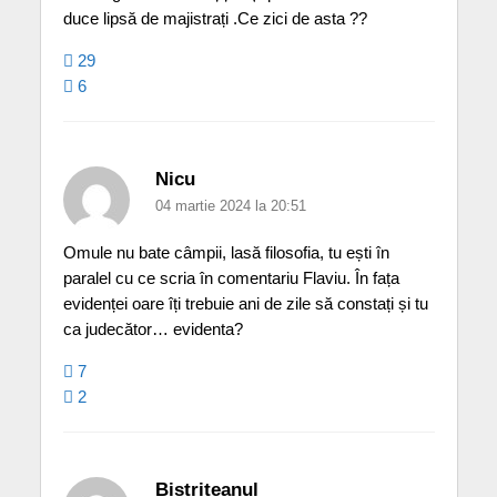
duce lipsă de majistrați .Ce zici de asta ??
29
6
Nicu
04 martie 2024 la 20:51
Omule nu bate câmpii, lasă filosofia, tu ești în
paralel cu ce scria în comentariu Flaviu. În fața
evidenței oare îți trebuie ani de zile să constați și tu
ca judecător… evidenta?
7
2
Bistriteanul