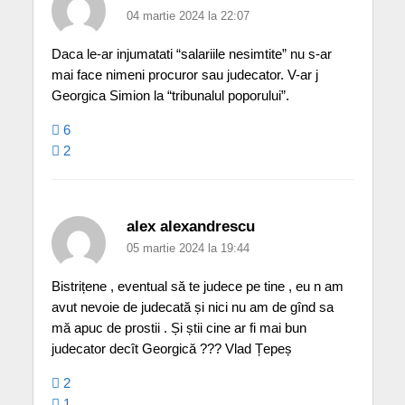
04 martie 2024 la 22:07
Daca le-ar injumatati “salariile nesimtite” nu s-ar
mai face nimeni procuror sau judecator. V-ar j
Georgica Simion la “tribunalul poporului”.
6
2
alex alexandrescu
05 martie 2024 la 19:44
Bistrițene , eventual să te judece pe tine , eu n am
avut nevoie de judecată și nici nu am de gînd sa
mă apuc de prostii . Și știi cine ar fi mai bun
judecator decît Georgică ??? Vlad Țepeș
2
1