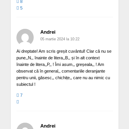
8
5
Andrei
05 martie 2024 la 10:22
Ai dreptate! Am scris greșit cuvântul! Clar că nu se
pune,,N,, înainte de litera,,B,, și în alt context
înainte de litera,,P,, ! Îmi asum,, greșeala,, ! Am
observat că în general,, comentariile deranjante
pentru unii, găsesc,, chichițe,, care nu au nimic cu
subiectul !
7
Andrei