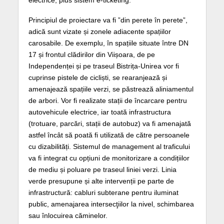
Principiul de proiectare va fi ”din perete în perete”,
adică sunt vizate și zonele adiacente spațiilor
carosabile. De exemplu, în spațiile situate între DN
17 și frontul clădirilor din Viișoara, de pe
Independenței și pe traseul Bistrița-Unirea vor fi
cuprinse pistele de cicliști, se rearanjează și
amenajează spațiile verzi, se păstrează aliniamentul
de arbori. Vor fi realizate stații de încarcare pentru
autovehicule electrice, iar toată infrastructura
(trotuare, parcări, stații de autobuz) va fi amenajată
astfel încât să poată fi utilizată de către persoanele
cu dizabilități. Sistemul de management al traficului
va fi integrat cu opțiuni de monitorizare a condițiilor
de mediu și poluare pe traseul liniei verzi. Linia
verde presupune și alte intervenții pe parte de
infrastructură: cabluri subterane pentru iluminat
public, amenajarea intersecţiilor la nivel, schimbarea
sau înlocuirea căminelor.