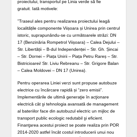
proiectului, transportul pe Linia verde să fie
gratuit. Iată motivele:
”Traseul ales pentru realizarea proiectului leagă
localitățile componente Viișoara și Unirea prin centrul
istoric, suprapunându-se cu următoarele străzi: DN
17 (Benzinăria Rompetrol Viișoara) – Calea Dejului –
Str. Libertății – B-dul Independenței – Str. Gh. Șincai
– Str. Dornei – Piața Unirii – Piața Petru Rareș – Str.
Bistricioarei/ Str. Liviu Rebreanu – Str. Grigore Balan
– Calea Moldovei – DN 17 (Unirea).
Pentru operarea Liniei verzi sunt propuse autobuze
electrice cu încărcare rapidă și “zero emisii”.
Implementările de ultimă generaţie în acţionare
electrică cât şi tehnologia avansată de management
al bateriilor face din autobuzul electric un mijloc de
transport public ecologic redutabil şi eficient.
Finanţarea acestui proiect se poate realiza prin POR
2014-2020 astfel încât costul introducerii unui nou