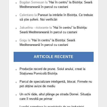
Bogdan Somesan
la
”Hai în centru” la Bistrița: Seară
Mediteraneană în parcul cu castani
Celentano
la
Panouri la intrările în Bistrița. Ce trebuie
să știe șoferii. Noi verificări
Jakuelina - ristorante
la
”Hai în centru” la Bistrița:
Seară Mediteraneană în parcul cu castani
Gogu
la
”Hai în centru” la Bistrița: Seară
Mediteraneană în parcul cu castani
ARTICOLE RECENTE
Producție record de prune. Soiul anului, creat la
Stațiunea Pomicolă Bistrița
Parcul de specializare inteligentă, blocat. Firmele nu
pot obține avize de mediu
Un ochi râde, altul plânge pe strada Dornei. Situația
care îl revoltă pe primar
Lucrări complexe la magistrala de pe Industriei.