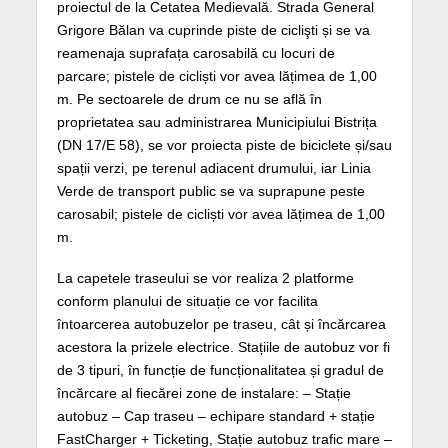
proiectul de la Cetatea Medievală. Strada General
Grigore Bălan va cuprinde piste de ciclişti și se va
reamenaja suprafața carosabilă cu locuri de
parcare; pistele de cicliști vor avea lățimea de 1,00
m. Pe sectoarele de drum ce nu se află în
proprietatea sau administrarea Municipiului Bistrița
(DN 17/E 58), se vor proiecta piste de biciclete și/sau
spații verzi, pe terenul adiacent drumului, iar Linia
Verde de transport public se va suprapune peste
carosabil; pistele de cicliști vor avea lățimea de 1,00
m.
La capetele traseului se vor realiza 2 platforme
conform planului de situație ce vor facilita
întoarcerea autobuzelor pe traseu, cât și încărcarea
acestora la prizele electrice. Stațiile de autobuz vor fi
de 3 tipuri, în funcție de funcționalitatea și gradul de
încărcare al fiecărei zone de instalare: – Stație
autobuz – Cap traseu – echipare standard + stație
FastCharger + Ticketing, Stație autobuz trafic mare –