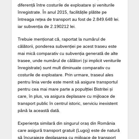
diferență între costurile de exploatare și veniturile
înregistrate. În anul 2015, facilitățile plătite pe
întreaga rețea de transport au fost de 2.849.648 lei.
iar subvenția de 2.190212 lei.
Trebuie menționat că, raportat la numărul de
călătorii, ponderea subvenției pe acest traseu este
mai mică comparativ cu subvenția generată de alte
trasee, unde numărul de călători (și implicit veniturile
înregistrate) sunt mult diminuate comparativ cu
costurile de exploatare. Prin urmare, traseul ales
pentru linia verde este menit să asigure transportul
pentru cea mai mare parte a populțtiei Bistritei și
care, în plus, va asigura deplasare cu mijloace de
transport public în centrul istoric, serviciu inexistent
până la această dată.
Experiența similară din singurul oraș din România
care asigură transport gratuit (Lugoj) este de natură
să încurajeze deplasarea cu mijloace de transport