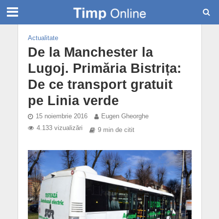
Actualitate
De la Manchester la
Lugoj. Primăria Bistrița:
De ce transport gratuit
pe Linia verde
15 noiembrie 2016
Eugen Gheorghe
4.133 vizualizări
9 min de citit