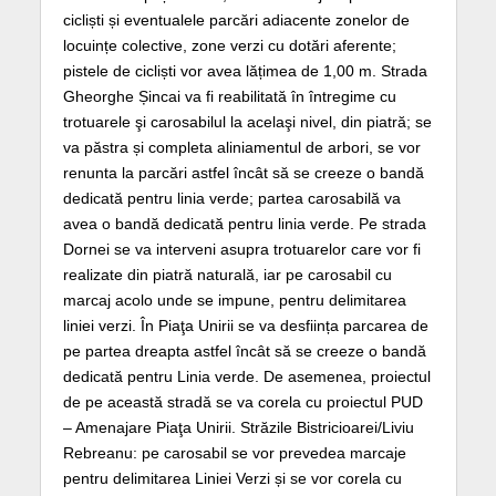
cicliști și eventualele parcări adiacente zonelor de
locuințe colective, zone verzi cu dotări aferente;
pistele de cicliști vor avea lățimea de 1,00 m. Strada
Gheorghe Șincai va fi reabilitată în întregime cu
trotuarele şi carosabilul la acelaşi nivel, din piatră; se
va păstra și completa aliniamentul de arbori, se vor
renunta la parcări astfel încât să se creeze o bandă
dedicată pentru linia verde; partea carosabilă va
avea o bandă dedicată pentru linia verde. Pe strada
Dornei se va interveni asupra trotuarelor care vor fi
realizate din piatră naturală, iar pe carosabil cu
marcaj acolo unde se impune, pentru delimitarea
liniei verzi. În Piaţa Unirii se va desființa parcarea de
pe partea dreapta astfel încât să se creeze o bandă
dedicată pentru Linia verde. De asemenea, proiectul
de pe această stradă se va corela cu proiectul PUD
– Amenajare Piaţa Unirii. Străzile Bistricioarei/Liviu
Rebreanu: pe carosabil se vor prevedea marcaje
pentru delimitarea Liniei Verzi și se vor corela cu