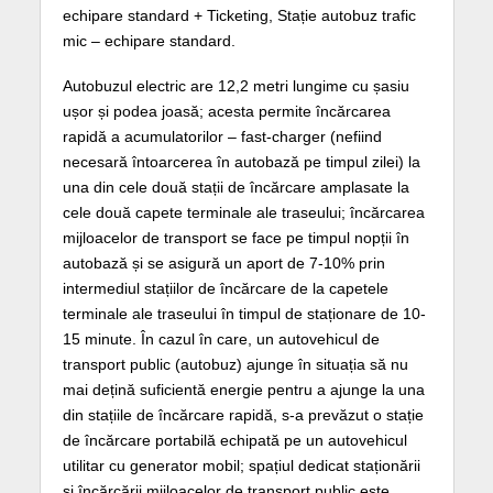
echipare standard + Ticketing, Stație autobuz trafic
mic – echipare standard.
Autobuzul electric are 12,2 metri lungime cu șasiu
ușor și podea joasă; acesta permite încărcarea
rapidă a acumulatorilor – fast-charger (nefiind
necesară întoarcerea în autobază pe timpul zilei) la
una din cele două stații de încărcare amplasate la
cele două capete terminale ale traseului; încărcarea
mijloacelor de transport se face pe timpul nopții în
autobază și se asigură un aport de 7-10% prin
intermediul stațiilor de încărcare de la capetele
terminale ale traseului în timpul de staționare de 10-
15 minute. În cazul în care, un autovehicul de
transport public (autobuz) ajunge în situația să nu
mai dețină suficientă energie pentru a ajunge la una
din stațiile de încărcare rapidă, s-a prevăzut o stație
de încărcare portabilă echipată pe un autovehicul
utilitar cu generator mobil; spațiul dedicat staționării
și încărcării mijloacelor de transport public este