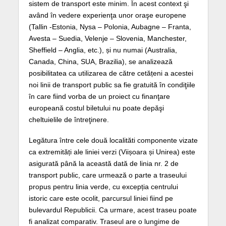
sistem de transport este minim. În acest context şi
având în vedere experienţa unor oraşe europene
(Tallin -Estonia, Nysa – Polonia, Aubagne – Franta,
Avesta – Suedia, Velenje – Slovenia, Manchester,
Sheffield – Anglia, etc.), și nu numai (Australia,
Canada, China, SUA, Brazilia), se analizează
posibilitatea ca utilizarea de către cetățeni a acestei
noi linii de transport public sa fie gratuită în condiţiile
în care fiind vorba de un proiect cu finanţare
europeană costul biletului nu poate depăşi
cheltuielile de întreţinere.
Legătura între cele două localităti componente vizate
ca extremități ale liniei verzi (Viișoara și Unirea) este
asigurată până la această dată de linia nr. 2 de
transport public, care urmează o parte a traseului
propus pentru linia verde, cu excepția centrului
istoric care este ocolit, parcursul liniei fiind pe
bulevardul Republicii. Ca urmare, acest traseu poate
fi analizat comparativ. Traseul are o lungime de