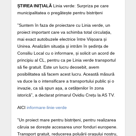
ȘTIREA INIȚIALĂ
Linia verde: Surpriza pe care
municipalitatea o pregătește pentru bistrițeni
”Suntem în faza de proiectare cu Linia verde, un
proiect important care va schimba total circulația,
mai exact autobuzele electrice între Viișoara și
Unirea. Analizăm situația și intrăm în ședința de
Consiliu Local cu o informare, și solicit un acord de
principiu al CL, pentru ca pe Linia verde transportul
să fie gratuit. Este un lucru deosebit, avem
posibilitatea să facem acest lucru. Această măsură
va duce la o intensificare a transportului public și o
invazie, ca să spun așa, a cetățenilor în zona
istorică”, a declarat primarul Ovidiu Crețu la AS TV.
AICI
informare-linie-verde
”Un proiect mare pentru bistrițeni, pentru realizarea
căruia se dorește accesarea unor fonduri europene.
Transport gratuit, reducerea poluării orașului nostru,