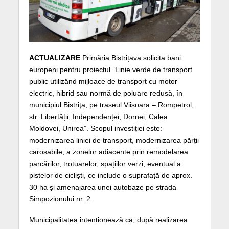
ACTUALIZARE
Primăria Bistrițava solicita bani
europeni pentru proiectul ”Linie verde de transport
public utilizând mijloace de transport cu motor
electric, hibrid sau normă de poluare redusă, în
municipiul Bistriţa, pe traseul Viișoara – Rompetrol,
str. Libertății, Independenței, Dornei, Calea
Moldovei, Unirea”. Scopul investiției este:
modernizarea liniei de transport, modernizarea părții
carosabile, a zonelor adiacente prin remodelarea
parcărilor, trotuarelor, spațiilor verzi, eventual a
pistelor de cicliști, ce include o suprafață de aprox.
30 ha și amenajarea unei autobaze pe strada
Simpozionului nr. 2.
Municipalitatea intenționează ca, după realizarea