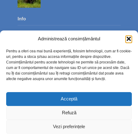
Info
Despre noi
Administrează consimțământul
Publicitate
Pentru a oferi cea mai bună experiență, folosim tehnologii, cum ar fi cookie-
Contact
uri, pentru a stoca și/sau accesa informațiile despre dispozitive.
Consimțământul pentru aceste tehnologii ne permite să procesăm date,
Politica de confidențialitate
cum ar fi comportamentul de navigare sau ID-uri unice pe acest site. Dacă
nu îți dai consimțământul sau îți retragi consimțământul dat poate avea
Politică cookie-uri (UE)
afecte negative asupra unor anumite funcționalități și funcții.
Acceptă
Refuză
Vezi preferințele