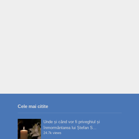
Cele mai citite
Unde și când vor fi priveghiul și
înmormântarea lui Ștefan S...
24.7k views