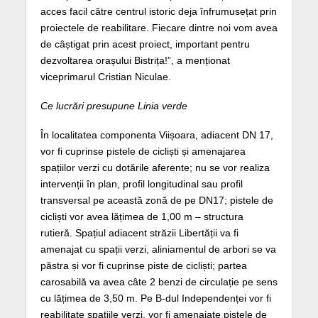
acces facil către centrul istoric deja înfrumusețat prin
proiectele de reabilitare. Fiecare dintre noi vom avea
de câștigat prin acest proiect, important pentru
dezvoltarea orașului Bistrița!”, a menționat
viceprimarul Cristian Niculae.
Ce lucrări presupune Linia verde
În localitatea componenta Viișoara, adiacent DN 17,
vor fi cuprinse pistele de cicliști și amenajarea
spațiilor verzi cu dotările aferente; nu se vor realiza
intervenții în plan, profil longitudinal sau profil
transversal pe această zonă de pe DN17; pistele de
cicliști vor avea lățimea de 1,00 m – structura
rutieră. Spațiul adiacent străzii Libertății va fi
amenajat cu spații verzi, aliniamentul de arbori se va
păstra și vor fi cuprinse piste de cicliști; partea
carosabilă va avea câte 2 benzi de circulație pe sens
cu lățimea de 3,50 m. Pe B-dul Independenței vor fi
reabilitate spațiile verzi, vor fi amenajate pistele de