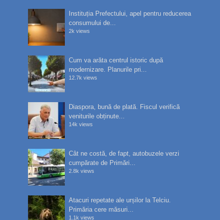
Instituția Prefectului, apel pentru reducerea
consumului de...
2k views
Cum va arăta centrul istoric după
modernizare. Planurile pri...
12.7k views
Diaspora, bună de plată. Fiscul verifică
veniturile obținute...
14k views
Cât ne costă, de fapt, autobuzele verzi
cumpărate de Primări...
2.8k views
Atacuri repetate ale urșilor la Telciu.
Primăria cere măsuri...
1.1k views