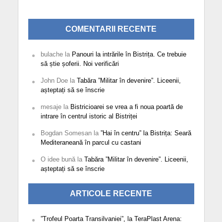
COMENTARII RECENTE
bulache
la
Panouri la intrările în Bistrița. Ce trebuie
să știe șoferii. Noi verificări
John Doe
la
Tabăra ”Militar în devenire”. Liceenii,
așteptați să se înscrie
mesaje
la
Bistricioarei se vrea a fi noua poartă de
intrare în centrul istoric al Bistriței
Bogdan Somesan
la
”Hai în centru” la Bistrița: Seară
Mediteraneană în parcul cu castani
O idee bună
la
Tabăra ”Militar în devenire”. Liceenii,
așteptați să se înscrie
ARTICOLE RECENTE
”Trofeul Poarta Transilvaniei”, la TeraPlast Arena: