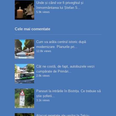
Unde și când vor fi priveghiul și
înmormântarea lui Ștefan S...
5.9k views
Cele mai comentate
Cum va arăta centrul istoric după
modernizare. Planurile pri...
12.8k views
Cât ne costă, de fapt, autobuzele verzi
cumpărate de Primări...
2.8k views
Panouri la intrările în Bistrița. Ce trebuie să
știe șoferii...
3.1k views
Atacuri repetate ale urșilor la Telciu.