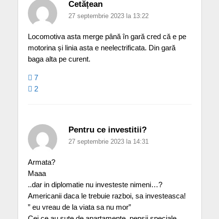
Cetățean
27 septembrie 2023 la 13:22
Locomotiva asta merge până în gară cred că e pe
motorina și linia asta e neelectrificata. Din gară
baga alta pe curent.
7
2
Pentru ce investitii?
27 septembrie 2023 la 14:31
Armata?
Maaa
..dar in diplomatie nu investeste nimeni…?
Americanii daca le trebuie razboi, sa investeasca!
” eu vreau de la viata sa nu mor”
Cei ce au sute de apartamente, pensii speciale,