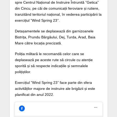
spre Centrul Național de Instruire Întrunită ”Getica”
din Cincu, pe căi de comunicații feroviare și rutiere,
tranzitând teritoriul național, în vederea participării la
exercițiul ”Wind Spring 23’’.
Detașamentele se deplasează din garnizoanele
Bistrița, Prundu Bârgăului, Dej, Turda, Arad, Baia
Mare către locația precizată.
Poliția militară le recomandă celor care se
deplasează pe aceste rute să circule cu atenție
sporită și să respecte indicațiile și semnalele
polițiștilor.
Exercițiul ”Wind Spring 23’’ face parte din sfera
activităților majore de instruire ale brigăzii și este
planificat din anul 2022.