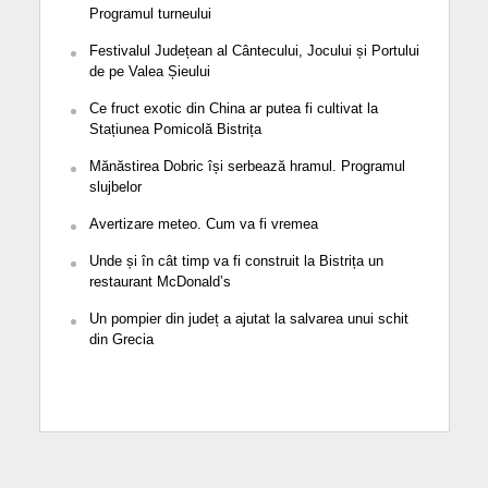
Programul turneului
Festivalul Județean al Cântecului, Jocului și Portului
de pe Valea Șieului
Ce fruct exotic din China ar putea fi cultivat la
Stațiunea Pomicolă Bistrița
Mănăstirea Dobric își serbează hramul. Programul
slujbelor
Avertizare meteo. Cum va fi vremea
Unde și în cât timp va fi construit la Bistrița un
restaurant McDonald’s
Un pompier din județ a ajutat la salvarea unui schit
din Grecia