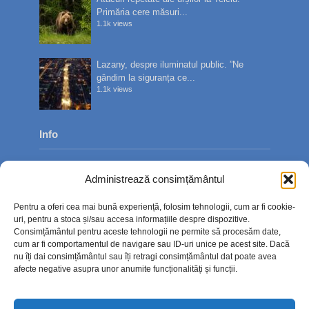
Primăria cere măsuri...
1.1k views
Lazany, despre iluminatul public. ”Ne
gândim la siguranța ce...
1.1k views
Info
Despre noi
Administrează consimțământul
Publicitate
Pentru a oferi cea mai bună experiență, folosim tehnologii, cum ar fi cookie-
Contact
uri, pentru a stoca și/sau accesa informațiile despre dispozitive.
Consimțământul pentru aceste tehnologii ne permite să procesăm date,
Politica de confidențialitate
cum ar fi comportamentul de navigare sau ID-uri unice pe acest site. Dacă
nu îți dai consimțământul sau îți retragi consimțământul dat poate avea
Politică cookie-uri (UE)
afecte negative asupra unor anumite funcționalități și funcții.