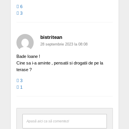
6
3
bistritean
28 septembrie 2023 la 08:08
Bade Ioane !
Cine sa i-a aminte , pensatii si drogatii de pe la
terase ?
3
1
Apasă aici ca să comentezi