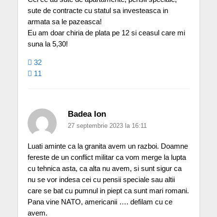
sute de contracte cu statul sa investeasca in
armata sa le pazeasca!
Eu am doar chiria de plata pe 12 si ceasul care mi
suna la 5,30!
32
11
Badea Ion
27 septembrie 2023 la 16:11
Luati aminte ca la granita avem un razboi. Doamne
fereste de un conflict militar ca vom merge la lupta
cu tehnica asta, ca alta nu avem, si sunt sigur ca
nu se vor indesa cei cu pensii speciale sau altii
care se bat cu pumnul in piept ca sunt mari romani.
Pana vine NATO, americanii …. defilam cu ce
avem.