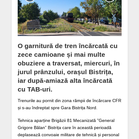
O garnitură de tren încărcată cu
zece camioane și mai multe
obuziere a traversat, miercuri, în
jurul prânzului, orașul Bistrița,
iar după-amiază alta încărcată
cu TAB-uri.
Trenurile au pornit din zona rămpii de încărcare CFR
și s-au îndreptat spre Gara Bistrița Nord.
Tehnica aparține Brigăzii 81 Mecanizată ”General
Grigore Bălan” Bistrița care în această perioadă
deplasează convoaie militare de tehnică și personal