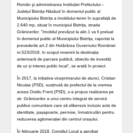
Român şi administrarea Instituției Prefectului –
Județul Bistrița-Năsăud în domeniul public al
Municipiului Bistrița a imobilului-teren în suprafață de
2.640 mp, situat în municipiul Bistrița, strada
Grănicerilor. ”Imobilul prevăzut la alin.1 va fi preluat
în domeniul public al Municipiului Bistrița, raportat la
prevederile art.2 din Hotărârea Guvernului României
nr.523/2018, în scopul revenirii la destinația
anterioară de parcare publică, obiectiv de investiții
de uz și interes public local“, se arată în proiect.
În 2017, la inițiativa viceprimarului de atunci, Cristian
Niculae (PSD), susținută de prefectul de la vremea
aceea Ovidiu Frenț (PSD), s-a propus realizarea pe
str. Grănicerilor a unui centru integrat de servicii
publice comunitare care să elibereze inclusiv acte de
identitate, pașapoarte, permise, înmatriculări pentru
reducerea aglomerației din centrul orașului.
În februarie 2018, Consiliul Local a aprobat