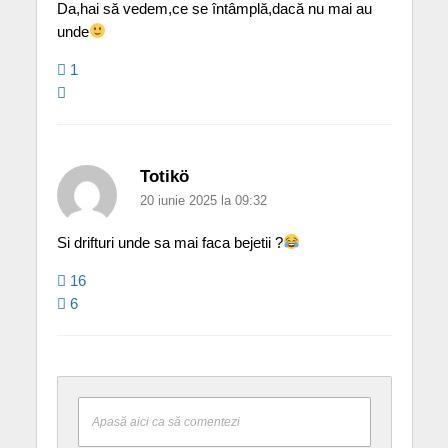
Da,hai să vedem,ce se întâmplă,dacă nu mai au
unde
1
Totikö
20 iunie 2025 la 09:32
Si drifturi unde sa mai faca bejetii ?
16
6
Apasă aici ca să comentezi