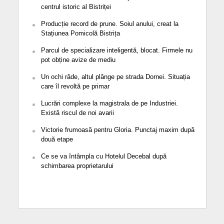
centrul istoric al Bistriței
Producție record de prune. Soiul anului, creat la
Stațiunea Pomicolă Bistrița
Parcul de specializare inteligentă, blocat. Firmele nu
pot obține avize de mediu
Un ochi râde, altul plânge pe strada Dornei. Situația
care îl revoltă pe primar
Lucrări complexe la magistrala de pe Industriei.
Există riscul de noi avarii
Victorie frumoasă pentru Gloria. Punctaj maxim după
două etape
Ce se va întâmpla cu Hotelul Decebal după
schimbarea proprietarului