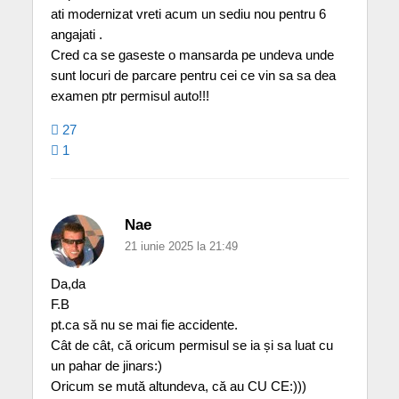
ati modernizat vreti acum un sediu nou pentru 6
angajati .
Cred ca se gaseste o mansarda pe undeva unde
sunt locuri de parcare pentru cei ce vin sa sa dea
examen ptr permisul auto!!!
27
1
Nae
21 iunie 2025 la 21:49
Da,da
F.B
pt.ca să nu se mai fie accidente.
Cât de cât, că oricum permisul se ia și sa luat cu
un pahar de jinars:)
Oricum se mută altundeva, că au CU CE:)))