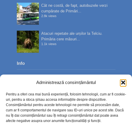
Cât ne costă, de fapt, autobuzele verzi
cumpărate de Primări...
2.8k views
Atacuri repetate ale urșilor la Telciu.
Primăria cere măsuri...
1.1k views
Info
Despre noi
Administrează consimțământul
Publicitate
Pentru a oferi cea mai bună experiență, folosim tehnologii, cum ar fi cookie-
Contact
uri, pentru a stoca și/sau accesa informațiile despre dispozitive.
Consimțământul pentru aceste tehnologii ne permite să procesăm date,
Politica de confidențialitate
cum ar fi comportamentul de navigare sau ID-uri unice pe acest site. Dacă
nu îți dai consimțământul sau îți retragi consimțământul dat poate avea
Politică cookie-uri (UE)
afecte negative asupra unor anumite funcționalități și funcții.