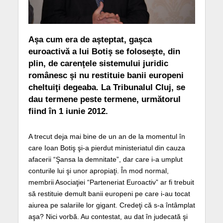
Aşa cum era de aşteptat, gaşca
euroactivă a lui Botiş se foloseşte, din
plin, de carenţele sistemului juridic
românesc şi nu restituie banii europeni
cheltuiţi degeaba. La Tribunalul Cluj, se
dau termene peste termene, următorul
fiind în 1 iunie 2012.
A trecut deja mai bine de un an de la momentul în
care Ioan Botiş şi-a pierdut ministeriatul din cauza
afacerii “Şansa la demnitate”, dar care i-a umplut
conturile lui şi unor apropiaţi. În mod normal,
membrii Asociaţiei “Parteneriat Euroactiv” ar fi trebuit
să restituie demult banii europeni pe care i-au tocat
aiurea pe salariile lor gigant. Credeţi că s-a întâmplat
aşa? Nici vorbă. Au contestat, au dat în judecată şi