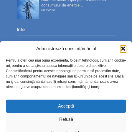
consumului de energie...
600 views
Info
Despre noi
Administrează consimțământul
Publicitate
Pentru a oferi cea mai bună experiență, folosim tehnologii, cum ar fi cookie-
Contact
uri, pentru a stoca și/sau accesa informațiile despre dispozitive.
Consimțământul pentru aceste tehnologii ne permite să procesăm date,
Politica de confidențialitate
cum ar fi comportamentul de navigare sau ID-uri unice pe acest site. Dacă
nu îți dai consimțământul sau îți retragi consimțământul dat poate avea
Politică cookie-uri (UE)
afecte negative asupra unor anumite funcționalități și funcții.
Acceptă
Refuză