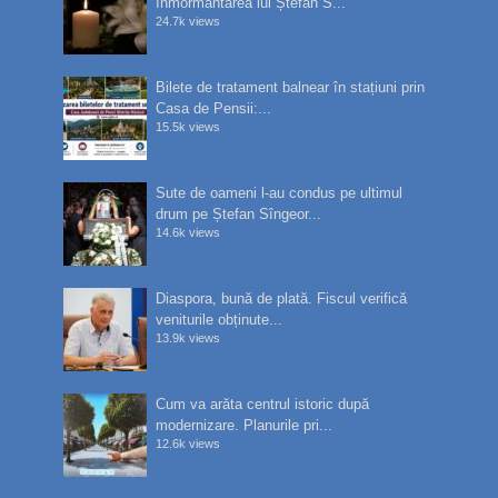
înmormântarea lui Ștefan S...
24.7k views
Bilete de tratament balnear în stațiuni prin
Casa de Pensii:...
15.5k views
Sute de oameni l-au condus pe ultimul
drum pe Ștefan Sîngeor...
14.6k views
Diaspora, bună de plată. Fiscul verifică
veniturile obținute...
13.9k views
Cum va arăta centrul istoric după
modernizare. Planurile pri...
12.6k views