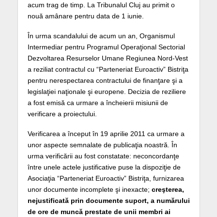
acum trag de timp. La Tribunalul Cluj au primit o
nouă amânare pentru data de 1 iunie.
În urma scandalului de acum un an, Organismul
Intermediar pentru Programul Operaţional Sectorial
Dezvoltarea Resurselor Umane Regiunea Nord-Vest
a reziliat contractul cu “Parteneriat Euroactiv” Bistriţa
pentru nerespectarea contractului de finanţare şi a
legislaţiei naţionale şi europene. Decizia de reziliere
a fost emisă ca urmare a încheierii misiunii de
verificare a proiectului.
Verificarea a început în 19 aprilie 2011 ca urmare a
unor aspecte semnalate de publicaţia noastră. În
urma verificării au fost constatate: neconcordanţe
între unele actele justificative puse la dispoziţie de
Asociaţia “Parteneriat Euroactiv” Bistriţa, furnizarea
unor documente incomplete şi inexacte;
creşterea,
nejustificată prin documente suport, a numărului
de ore de muncă prestate de unii membri ai