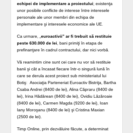
echipei de implementare a proiectului
; existenţa
unor posibile conflicte de interese între interesele
personale ale unor membri din echipa de
implementare şi interesele economice ale UE.
Ca urmare, „
euroactivii” ar fi trebuit să restituie
peste 630.000 de lei
, bani primiţi în etapa de
prefinanţare în cadrul contractului, dar nici vorbă.
Vă reamintim cine sunt cei care nu vor să restituie
banii şi cât a încasat fiecare într-o singură lună în
care se derula acest proiect sub ministeriatul lui
Botiş: Asociaţia Parteneriat Euroactiv Bistriţa, Bartha
Csaba Andrei (8400 de lei), Alina Căpraru (8400 de
lei), Irina Hădărean (8400 de lei), Ovidiu Lăzăroaie
(8400 de lei), Carmen Magda (9200 de lei), Ioan
Iany Moroşanu (8400 de lei) şi Cristina Maxian
(2500 de lei).
Timp Online, prin dezvăluire făcute, a determinat