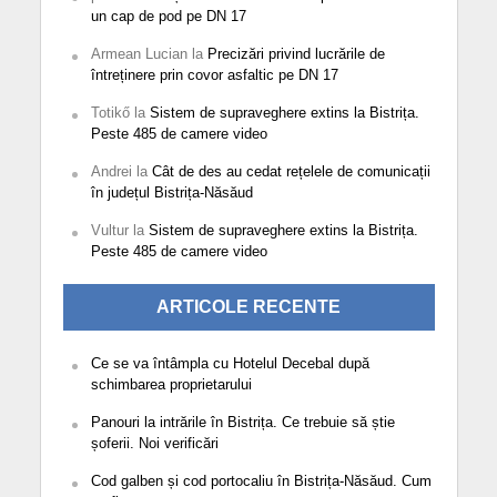
un cap de pod pe DN 17
Armean Lucian
la
Precizări privind lucrările de
întreținere prin covor asfaltic pe DN 17
Totikő
la
Sistem de supraveghere extins la Bistrița.
Peste 485 de camere video
Andrei
la
Cât de des au cedat rețelele de comunicații
în județul Bistrița-Năsăud
Vultur
la
Sistem de supraveghere extins la Bistrița.
Peste 485 de camere video
ARTICOLE RECENTE
Ce se va întâmpla cu Hotelul Decebal după
schimbarea proprietarului
Panouri la intrările în Bistrița. Ce trebuie să știe
șoferii. Noi verificări
Cod galben și cod portocaliu în Bistrița-Năsăud. Cum