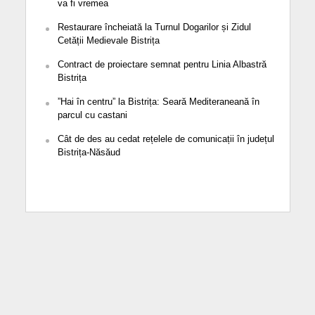
va fi vremea
Restaurare încheiată la Turnul Dogarilor și Zidul
Cetății Medievale Bistrița
Contract de proiectare semnat pentru Linia Albastră
Bistrița
”Hai în centru” la Bistrița: Seară Mediteraneană în
parcul cu castani
Cât de des au cedat rețelele de comunicații în județul
Bistrița-Năsăud