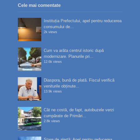
Cele mai comentate
Instituția Prefectului, apel pentru reducerea
consumului de...
2k views
Cum va arăta centrul istoric după
modernizare. Planurile pri...
12.6k views
Diaspora, bună de plată. Fiscul verifică
veniturile obținute...
13.9k views
Cât ne costă, de fapt, autobuzele verzi
cumpărate de Primări...
2.8k views
Stare de alertă: Apel pentru reducerea