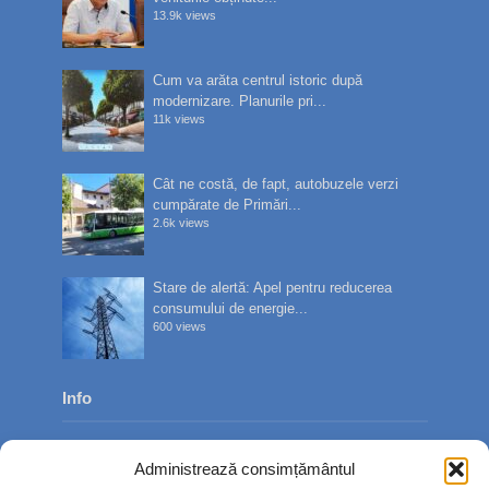
13.9k views
Cum va arăta centrul istoric după
modernizare. Planurile pri...
11k views
Cât ne costă, de fapt, autobuzele verzi
cumpărate de Primări...
2.6k views
Stare de alertă: Apel pentru reducerea
consumului de energie...
600 views
Info
Despre noi
Administrează consimțământul