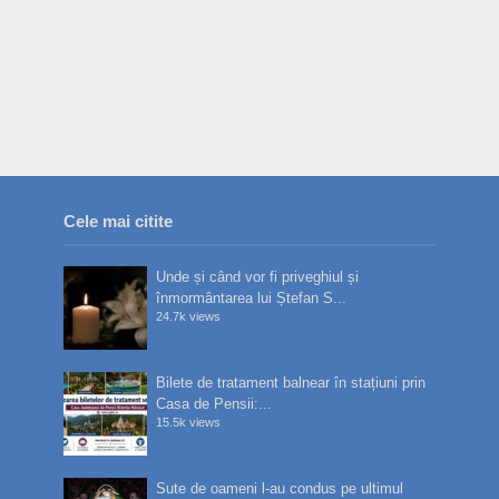
Cele mai citite
Unde și când vor fi priveghiul și
înmormântarea lui Ștefan S...
24.7k views
Bilete de tratament balnear în stațiuni prin
Casa de Pensii:...
15.5k views
Sute de oameni l-au condus pe ultimul