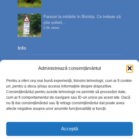
Panouri la intrările în Bistrița. Ce trebuie să
știe șoferii...
2.6k views
Info
Despre noi
Administrează consimțământul
Publicitate
Pentru a oferi cea mai bună experiență, folosim tehnologii, cum ar fi cookie-
Contact
uri, pentru a stoca și/sau accesa informațiile despre dispozitive.
Consimțământul pentru aceste tehnologii ne permite să procesăm date,
Politica de confidențialitate
cum ar fi comportamentul de navigare sau ID-uri unice pe acest site. Dacă
nu îți dai consimțământul sau îți retragi consimțământul dat poate avea
Politică cookie-uri (UE)
afecte negative asupra unor anumite funcționalități și funcții.
Acceptă