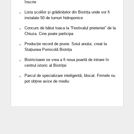
înscrie
Lista școlilor și grădinițelor din Bistrița unde vor fi
instalate 50 de turnuri hidroponice
Concurs de bătut toaca la ”Festivalul prieteniei” de la
Chiuza. Cine poate participa
Producție record de prune. Soiul anului, creat la
Stațiunea Pomicolă Bistrița
Bistricioarei se vrea a fi noua poartă de intrare în
centrul istoric al Bistriței
Parcul de specializare inteligentă, blocat. Firmele nu
pot obține avize de mediu