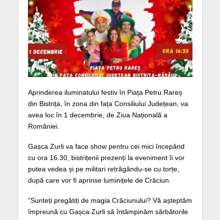
Aprinderea iluminatului festiv în Piața Petru Rareș
din Bistrița, în zona din fața Consiliului Județean, va
avea loc în 1 decembrie, de Ziua Națională a
României.
Gașca Zurli va face show pentru cei mici începând
cu ora 16.30, bistrițenii prezenți la eveniment îi vor
putea vedea și pe militari retrăgându-se cu torțe,
după care vor fi aprinse luminițele de Crăciun.
”Sunteți pregătiți de magia Crăciunului? Vă așteptăm
împreună cu Gașca Zurli să întâmpinăm sărbătorile