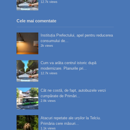
12.7k views
Cele mai comentate
Instituția Prefectului, apel pentru reducerea
consumului de...
2k views
Cum va arăta centrul istoric după
modernizare. Planurile pri...
12.7k views
Cât ne costă, de fapt, autobuzele verzi
cumpărate de Primări...
2.8k views
Atacuri repetate ale urșilor la Telciu.
Primăria cere măsuri...
1.1k views