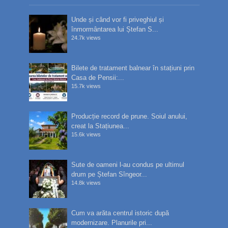
Unde și când vor fi priveghiul și
înmormântarea lui Ștefan S...
24.7k views
Bilete de tratament balnear în stațiuni prin
Casa de Pensii:...
15.7k views
Producție record de prune. Soiul anului,
creat la Stațiunea...
15.6k views
Sute de oameni l-au condus pe ultimul
drum pe Ștefan Sîngeor...
14.8k views
Cum va arăta centrul istoric după
modernizare. Planurile pri...