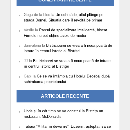
Gogu de la bloc
la
Un ochi râde, altul plânge pe
strada Dornei. Situația care îl revoltă pe primar
Vasile
la
Parcul de specializare inteligentă, blocat.
Firmele nu pot obține avize de mediu
danvaleriu
la
Bistricioarei se vrea a fi noua poartă de
intrare în centrul istoric al Bistriței
JJ
la
Bistricioarei se vrea a fi noua poartă de intrare
în centrul istoric al Bistriței
Gabi
la
Ce se va întâmpla cu Hotelul Decebal după
schimbarea proprietarului
ARTICOLE RECENTE
Unde și în cât timp se va construi la Bistrița un
restaurant McDonald’s
Tabăra ”Militar în devenire”. Liceenii, așteptați să se