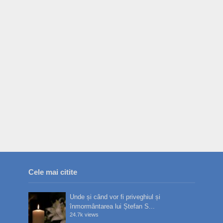
Cele mai citite
Unde și când vor fi priveghiul și
înmormântarea lui Ștefan S...
24.7k views