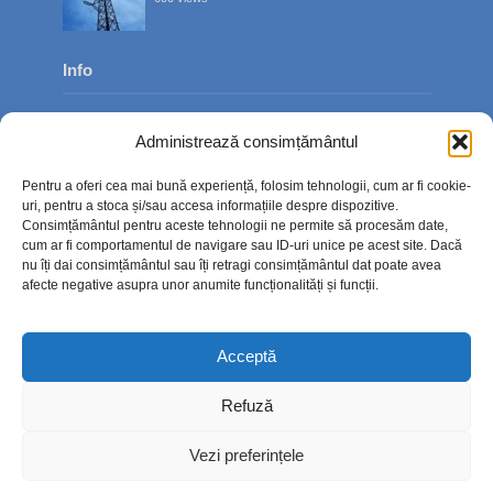
Info
Despre noi
Administrează consimțământul
Publicitate
Pentru a oferi cea mai bună experiență, folosim tehnologii, cum ar fi cookie-
Contact
uri, pentru a stoca și/sau accesa informațiile despre dispozitive.
Consimțământul pentru aceste tehnologii ne permite să procesăm date,
Politica de confidențialitate
cum ar fi comportamentul de navigare sau ID-uri unice pe acest site. Dacă
nu îți dai consimțământul sau îți retragi consimțământul dat poate avea
Politică cookie-uri (UE)
afecte negative asupra unor anumite funcționalități și funcții.
Acceptă
Refuză
Vezi preferințele