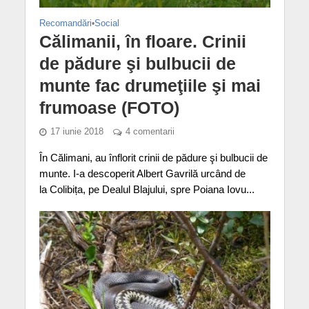
Recomandări
•
Social
Călimanii, în floare. Crinii
de pădure şi bulbucii de
munte fac drumeţiile şi mai
frumoase (FOTO)
17 iunie 2018
4 comentarii
În Călimani, au înflorit crinii de pădure şi bulbucii de
munte. I-a descoperit Albert Gavrilă urcând de
la Colibița, pe Dealul Blajului, spre Poiana Iovu...