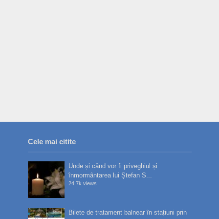
Cele mai citite
Unde și când vor fi priveghiul și
înmormântarea lui Ștefan S...
24.7k views
Bilete de tratament balnear în stațiuni prin