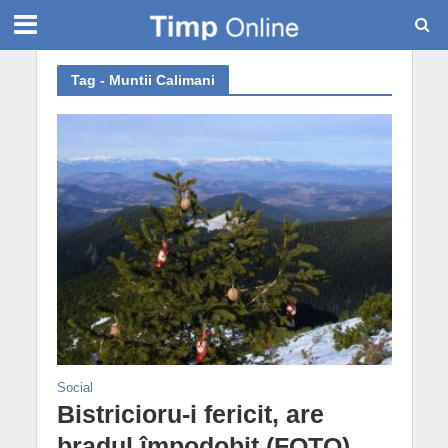
Tag - Muntii Calimani
Social
Bistricioru-i fericit, are
bradul împodobit (FOTO)