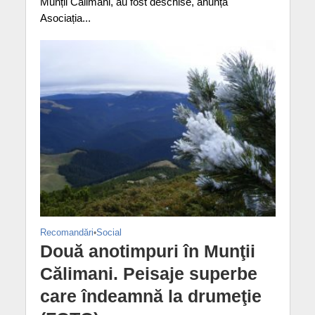
Munții Călimani, au fost deschise, anunță
Asociația...
Recomandări
•
Social
Două anotimpuri în Munţii
Călimani. Peisaje superbe
care îndeamnă la drumeţie