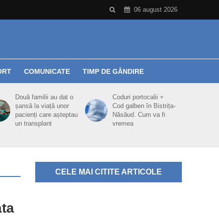
06 august 2026
ORT
COMUNICATE
TIMP DE GÂNDIRE
Două familii au dat o
Coduri portocalii +
șansă la viață unor
Cod galben în Bistrița-
pacienți care așteptau
Năsăud. Cum va fi
un transplant
vremea
CELE MAI CITITE ARTICOLE
ata