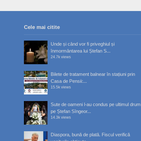
Cele mai citite
Unde și când vor fi priveghiul și
înmormântarea lui Ștefan S...
24.7k views
Bilete de tratament balnear în stațiuni prin
Casa de Pensii:...
15.5k views
Sute de oameni l-au condus pe ultimul drum
pe Ștefan Sîngeor...
14.3k views
Diaspora, bună de plată. Fiscul verifică