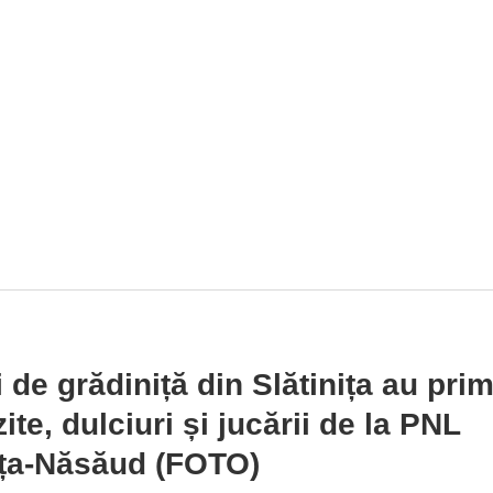
i de grădiniță din Slătinița au prim
ite, dulciuri și jucării de la PNL
ița-Năsăud (FOTO)