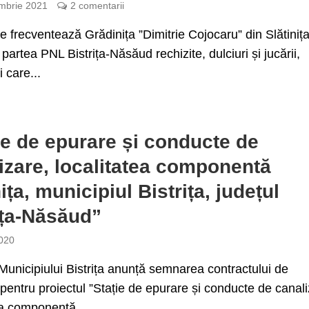
mbrie 2021
2 comentarii
re frecventează Grădinița ”Dimitrie Cojocaru” din Slătiniț
 partea PNL Bistrița-Năsăud rechizite, dulciuri și jucării,
i care...
ie de epurare și conducte de
izare, localitatea componentă
ița, municipiul Bistrița, județul
ița-Năsăud”
020
Municipiului Bistrița anunță semnarea contractului de
 pentru proiectul ”Stație de epurare și conducte de canali
ea componentă...