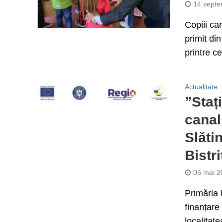
14 septe
Copiii ca
primit din
printre ce
Actualitate
”Staț
canal
Slătin
Bistr
05 mai 2
Primăria 
finanțare
localitat