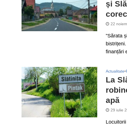
și Slă
corec
22 noiem
”Sărata ș
bistrițen
finanțări 
Actualitate
•
La Sl
robin
apă
29 iulie 
Locuitorii