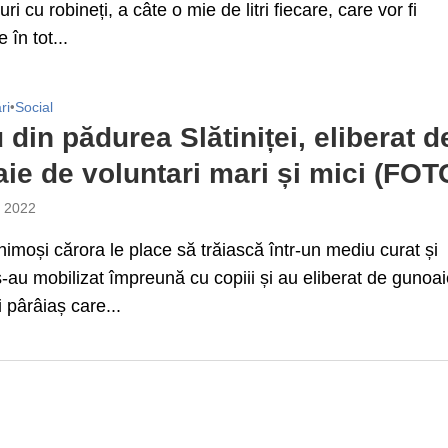
ri cu robineți, a câte o mie de litri fiecare, care vor fi
 în tot...
ri
•
Social
 din pădurea Slătiniței, eliberat d
ie de voluntari mari și mici (FOT
e 2022
imoși cărora le place să trăiască într-un mediu curat și
-au mobilizat împreună cu copiii și au eliberat de gunoa
i pârâiaș care...