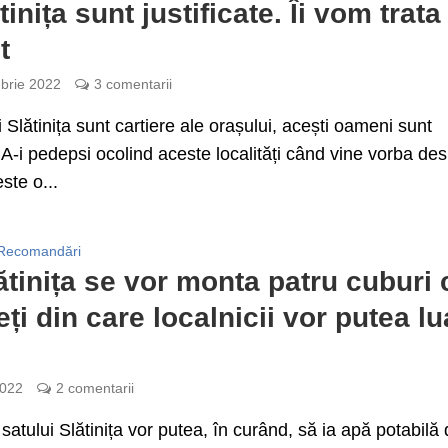
tinița sunt justificate. Îi vom trata
t
brie 2022
3 comentarii
i Slătinița sunt cartiere ale orașului, acești oameni sunt
i. A-i pedepsi ocolind aceste localități când vine vorba de
este o...
Recomandări
ătinița se vor monta patru cuburi 
eți din care localnicii vor putea lu
2022
2 comentarii
 satului Slătinița vor putea, în curând, să ia apă potabilă 