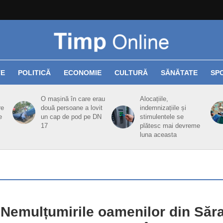
TE
POLITICĂ
ECONOMIE
CULTURĂ
SĂNĂTATE
SP
O mașină în care erau
Alocațiile,
re
două persoane a lovit
indemnizațiile și
e
un cap de pod pe DN
stimulentele se
17
plătesc mai devreme
luna aceasta
 Nemulțumirile oamenilor din Săr