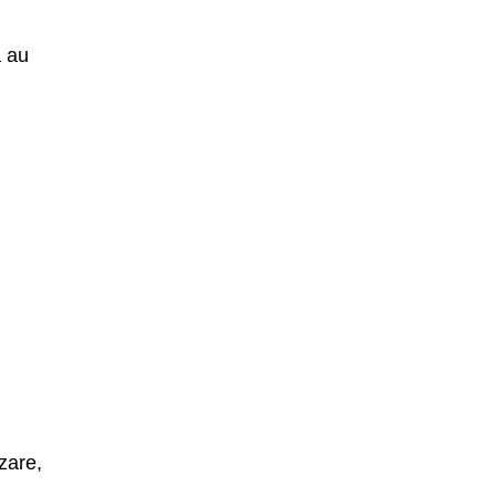
a au
zare,