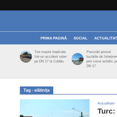
PRIMA PAGINĂ
SOCIAL
ACTUALITA
Trei mașini implicate
Precizări privind
într-un accident rutier
lucrările de întreține
pe DN 17 la Coldău
prin covor asfaltic p
DN 17
Tag - slătinița
Actualitate
Turc: