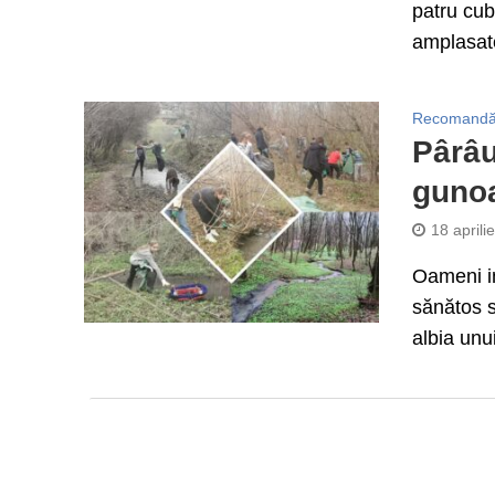
patru cubu
amplasate
Recomandă
Pârâu
gunoa
18 aprili
Oameni in
sănătos s
albia unu