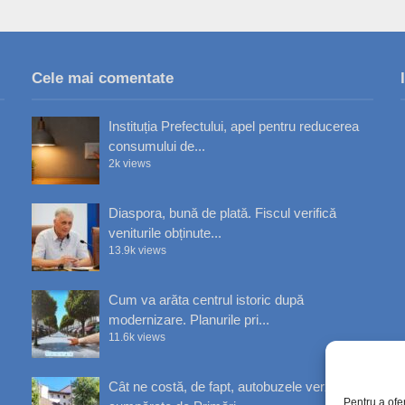
Cele mai comentate
Instituția Prefectului, apel pentru reducerea
consumului de...
2k views
Diaspora, bună de plată. Fiscul verifică
veniturile obținute...
13.9k views
Cum va arăta centrul istoric după
modernizare. Planurile pri...
11.6k views
Cât ne costă, de fapt, autobuzele verzi
Pentru a ofe