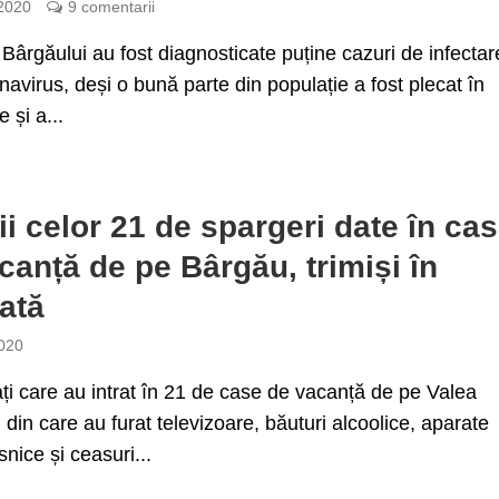
 2020
9 comentarii
Bârgăului au fost diagnosticate puține cazuri de infectar
navirus, deși o bună parte din populație a fost plecat în
e și a...
ii celor 21 de spargeri date în ca
canță de pe Bârgău, trimiși în
ată
020
ți care au intrat în 21 de case de vacanță de pe Valea
 din care au furat televizoare, băuturi alcoolice, aparate
snice și ceasuri...