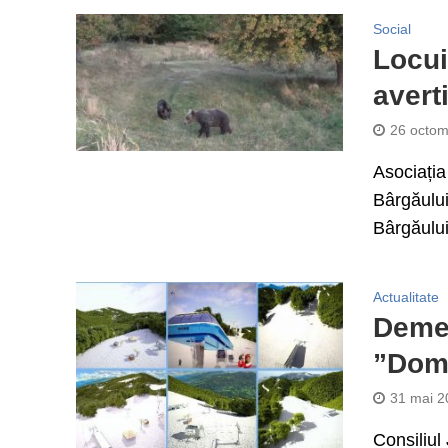
Social
Locui
averti
26 octom
Asociația 
Bârgăului
Bârgăului
Actualitate
Demer
”Dome
31 mai 2
Consiliul