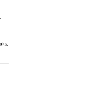
e
r
rița,