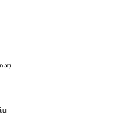
a
 alți
ău