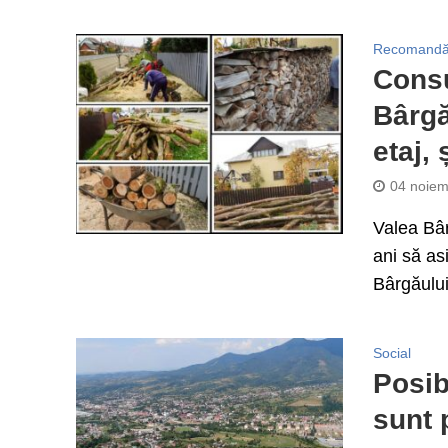
Recomandă
Consu
Bârgă
etaj,
04 noiem
Valea Bâr
ani să as
Bârgăului
Social
Posib
sunt 