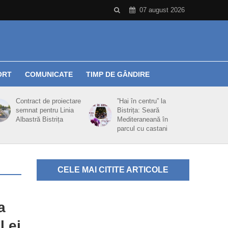
07 august 2026
ORT
COMUNICATE
TIMP DE GÂNDIRE
Contract de proiectare
”Hai în centru” la
semnat pentru Linia
Bistrița: Seară
Albastră Bistrița
Mediteraneană în
parcul cu castani
CELE MAI CITITE ARTICOLE
a
l ei