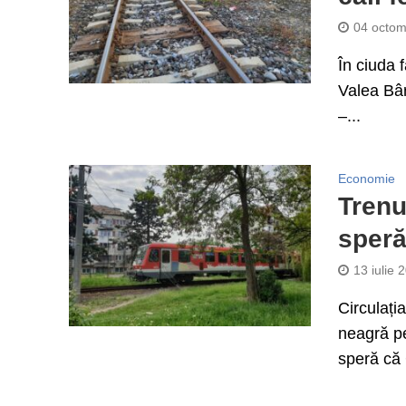
04 octom
În ciuda 
Valea Bâr
–...
Economie
Trenul
speră
13 iulie 
Circulația
neagră pe
speră că 