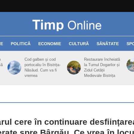
TE
POLITICĂ
ECONOMIE
CULTURĂ
SĂNĂTATE
SP
n
Cod galben și cod
Restaurare încheiată
să
portocaliu în Bistrița-
la Turnul Dogarilor și
Năsăud. Cum va fi
Zidul Cetății
vremea
Medievale Bistrița
rul cere în continuare desființare
ferate spre Bârgău. Ce vrea în locu