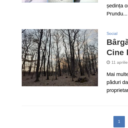
ședința o
Prundu...
Social
Bârgă
Cine 
11 aprili
Mai multe
păduri da
proprietar
1