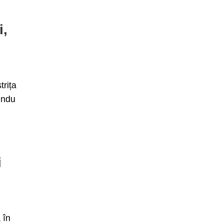
i,
trița
undu
i
 în