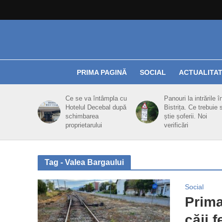
PRIMA PAGINĂ
SOCIAL
ACTUALITA
Ce se va întâmpla cu
Panouri la intrările î
Hotelul Decebal după
Bistrița. Ce trebuie 
schimbarea
știe șoferii. Noi
proprietarului
verificări
Tag - Valea Bargaului
Social
Prima
căii 