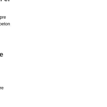
spre
 beton
ne
re