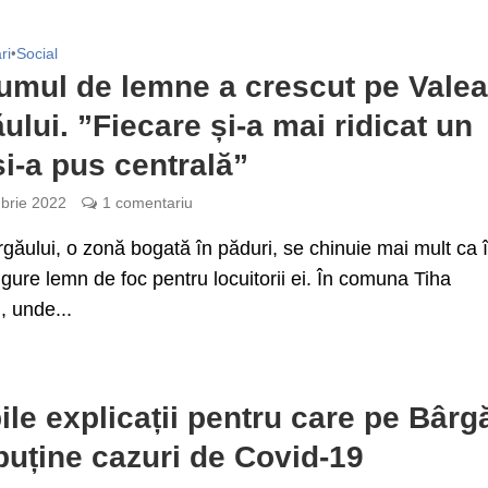
ri
•
Social
mul de lemne a crescut pe Vale
ului. ”Fiecare și-a mai ridicat un
 și-a pus centrală”
brie 2022
1 comentariu
găului, o zonă bogată în păduri, se chinuie mai mult ca în
igure lemn de foc pentru locuitorii ei. În comuna Tiha
, unde...
ile explicații pentru care pe Bârg
puține cazuri de Covid-19