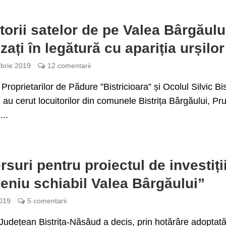
torii satelor de pe Valea Bârgăulu
zați în legătură cu apariția urșilor
brie 2019
12 comentarii
Proprietarilor de Pădure ”Bistricioara” și Ocolul Silvic Bis
 au cerut locuitorilor din comunele Bistrița Bârgăului, Pr
...
suri pentru proiectul de investiți
niu schiabil Valea Bârgăului”
019
5 comentarii
 Județean Bistrița-Năsăud a decis, prin hotărâre adoptată