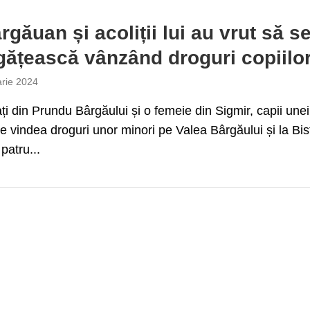
rgăuan și acoliții lui au vrut să s
ățească vânzând droguri copiilo
arie 2024
ți din Prundu Bârgăului și o femeie din Sigmir, capii unei
re vindea droguri unor minori pe Valea Bârgăului și la Bist
 patru...