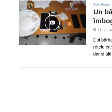
Actualitate
Un bâ
îmbog
29 febru
Doi bărba
rețele ca
dar și alți