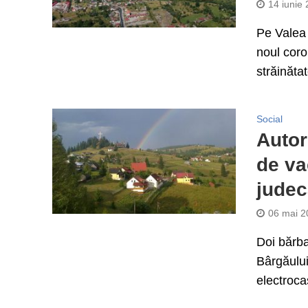
14 iunie
Pe Valea 
noul coro
străinătat
Social
Autor
de va
judec
06 mai 2
Doi bărba
Bârgăului
electroca