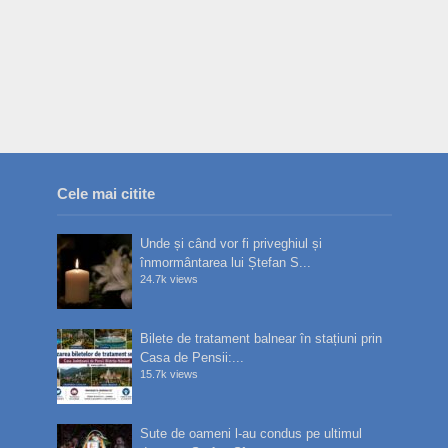
Cele mai citite
Unde și când vor fi priveghiul și
înmormântarea lui Ștefan S...
24.7k views
Bilete de tratament balnear în stațiuni prin
Casa de Pensii:...
15.7k views
Sute de oameni l-au condus pe ultimul