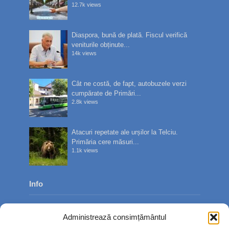
12.7k views
Diaspora, bună de plată. Fiscul verifică
veniturile obținute...
14k views
Cât ne costă, de fapt, autobuzele verzi
cumpărate de Primări...
2.8k views
Atacuri repetate ale urșilor la Telciu.
Primăria cere măsuri...
1.1k views
Info
Despre noi
Administrează consimțământul
Publicitate