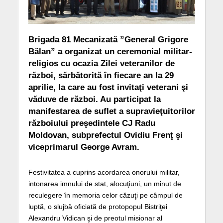
Brigada 81 Mecanizată ”General Grigore
Bălan” a organizat un ceremonial militar-
religios cu ocazia Zilei veteranilor de
război, sărbătorită în fiecare an la 29
aprilie, la care au fost invitaţi veterani şi
văduve de război. Au participat la
manifestarea de suflet a supravieţuitorilor
războiului preşedintele CJ Radu
Moldovan, subprefectul Ovidiu Frenţ şi
viceprimarul George Avram.
Festivitatea a cuprins acordarea onorului militar,
intonarea imnului de stat, alocuţiuni, un minut de
reculegere în memoria celor căzuţi pe câmpul de
luptă, o slujbă oficiată de protopopul Bistriţei
Alexandru Vidican şi de preotul misionar al