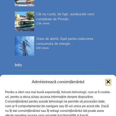
Cât ne costă, de fapt, autobuzele verzi
cumpărate de Primări...
2.6k views
Stare de alertă: Apel pentru reducerea
consumului de energie...
600 views
Info
Despre noi
Administrează consimțământul
Publicitate
Pentru a oferi cea mai bună experiență, folosim tehnologii, cum ar fi cookie-
Contact
uri, pentru a stoca și/sau accesa informațiile despre dispozitive.
Consimțământul pentru aceste tehnologii ne permite să procesăm date,
Politica de confidențialitate
cum ar fi comportamentul de navigare sau ID-uri unice pe acest site. Dacă
nu îți dai consimțământul sau îți retragi consimțământul dat poate avea
Politică cookie-uri (UE)
afecte negative asupra unor anumite funcționalități și funcții.