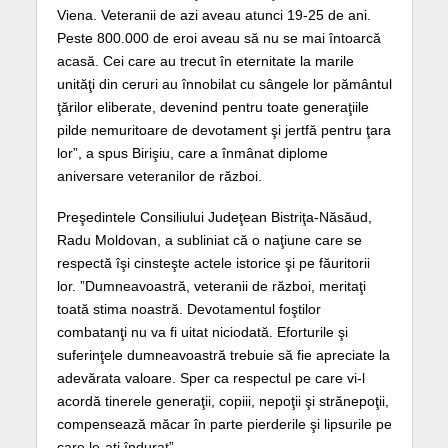
Viena. Veteranii de azi aveau atunci 19-25 de ani.
Peste 800.000 de eroi aveau să nu se mai întoarcă
acasă. Cei care au trecut în eternitate la marile
unităţi din ceruri au înnobilat cu sângele lor pământul
ţărilor eliberate, devenind pentru toate generaţiile
pilde nemuritoare de devotament şi jertfă pentru ţara
lor”, a spus Birişiu, care a înmânat diplome
aniversare veteranilor de război.
Preşedintele Consiliului Judeţean Bistriţa-Năsăud,
Radu Moldovan, a subliniat că o naţiune care se
respectă îşi cinsteşte actele istorice şi pe făuritorii
lor. ”Dumneavoastră, veteranii de război, meritaţi
toată stima noastră. Devotamentul foştilor
combatanţi nu va fi uitat niciodată. Eforturile şi
suferinţele dumneavoastră trebuie să fie apreciate la
adevărata valoare. Sper ca respectul pe care vi-l
acordă tinerele generaţii, copiii, nepoţii şi strănepoţii,
compensează măcar în parte pierderile şi lipsurile pe
care le-aţi îndurat”.