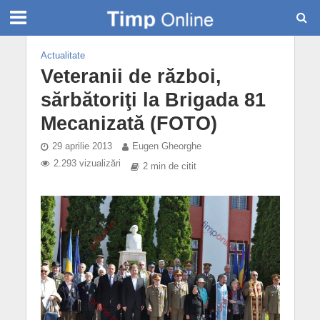
Actualitate
Veteranii de război,
sărbătoriţi la Brigada 81
Mecanizată (FOTO)
29 aprilie 2013
Eugen Gheorghe
2.293 vizualizări
2 min de citit