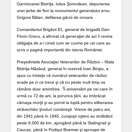
Garnizoanei Bistriţa, Iulius Şomodean, depunerea
unei jerbe de flori la monumentul generalului erou
Grigore Bălan, defilarea gărzii de onoare.
Comandantul Brigăzii 81, general de brigadă Dan-
Florin Grecu, a afirmat că generaţiei de azi îi revine
obligaţia de a-i cinsti cum se cuvine pe cei care au
scris o pagină importantă din istoria României.
Preşedintele Asociaţiei Veteranilor de Război – filiala
Bistriţa-Năsăud, general în rezervă Ioan Birişiu, a
spus cu tristeţe că numărul veteranilor de război
scade pe zi ce trece şi că nu peste mult timp va
rămâne doar amintirea. ”Îi aniversăm pe cei care în
urmă cu 72 de ani, la porunca ţării, au îmbrăcat
cămaşa morţii şi au pornit la luptă pentru eliberarea
străvechilor ţinuturi româneşti. Vreme de patru ani,
din 1941 până în 1945, curajoşii oşteni au străbătut
peste 6.000 de km, ajungând până la Stalingrad şi
Caucaz, până în Podişul Boemiei şi aproape de