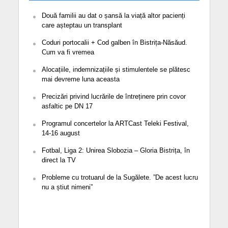
Două familii au dat o șansă la viață altor pacienți
care așteptau un transplant
Coduri portocalii + Cod galben în Bistrița-Năsăud.
Cum va fi vremea
Alocațiile, indemnizațiile și stimulentele se plătesc
mai devreme luna aceasta
Precizări privind lucrările de întreținere prin covor
asfaltic pe DN 17
Programul concertelor la ARTCast Teleki Festival,
14-16 august
Fotbal, Liga 2: Unirea Slobozia – Gloria Bistrița, în
direct la TV
Probleme cu trotuarul de la Sugălete. ”De acest lucru
nu a știut nimeni”