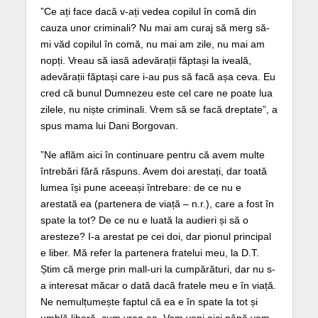
”Ce ați face dacă v-ați vedea copilul în comă din
cauza unor criminali? Nu mai am curaj să merg să-
mi văd copilul în comă, nu mai am zile, nu mai am
nopți. Vreau să iasă adevărații făptași la iveală,
adevărații făptași care i-au pus să facă așa ceva. Eu
cred că bunul Dumnezeu este cel care ne poate lua
zilele, nu niște criminali. Vrem să se facă dreptate”, a
spus mama lui Dani Borgovan.
”Ne aflăm aici în continuare pentru că avem multe
întrebări fără răspuns. Avem doi arestați, dar toată
lumea își pune aceeași întrebare: de ce nu e
arestată ea (partenera de viață – n.r.), care a fost în
spate la tot? De ce nu e luată la audieri și să o
aresteze? I-a arestat pe cei doi, dar pionul principal
e liber. Mă refer la partenera fratelui meu, la D.T.
Știm că merge prin mall-uri la cumpărături, dar nu s-
a interesat măcar o dată dacă fratele meu e în viață.
Ne nemulțumește faptul că ea e în spate la tot și
umblă liberă, cum vrea ea. Vom veni aici până vom