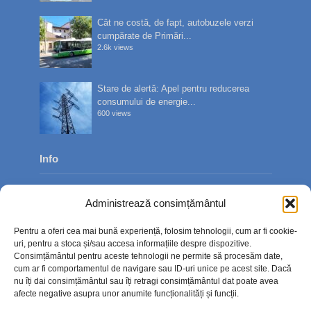
Cât ne costă, de fapt, autobuzele verzi
cumpărate de Primări...
2.6k views
Stare de alertă: Apel pentru reducerea
consumului de energie...
600 views
Info
Despre noi
Administrează consimțământul
Publicitate
Pentru a oferi cea mai bună experiență, folosim tehnologii, cum ar fi cookie-
Contact
uri, pentru a stoca și/sau accesa informațiile despre dispozitive.
Consimțământul pentru aceste tehnologii ne permite să procesăm date,
Politica de confidențialitate
cum ar fi comportamentul de navigare sau ID-uri unice pe acest site. Dacă
nu îți dai consimțământul sau îți retragi consimțământul dat poate avea
Politică cookie-uri (UE)
afecte negative asupra unor anumite funcționalități și funcții.