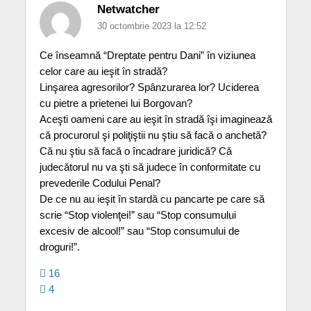
Netwatcher
30 octombrie 2023 la 12:52
Ce înseamnă “Dreptate pentru Dani” în viziunea
celor care au ieşit în stradă?
Linşarea agresorilor? Spânzurarea lor? Uciderea
cu pietre a prietenei lui Borgovan?
Aceşti oameni care au ieşit în stradă îşi imaginează
că procurorul şi poliţiştii nu ştiu să facă o anchetă?
Că nu ştiu să facă o încadrare juridică? Că
judecătorul nu va şti să judece în conformitate cu
prevederile Codului Penal?
De ce nu au ieşit în stardă cu pancarte pe care să
scrie “Stop violenţei!” sau “Stop consumului
excesiv de alcool!” sau “Stop consumului de
droguri!”.
16
4