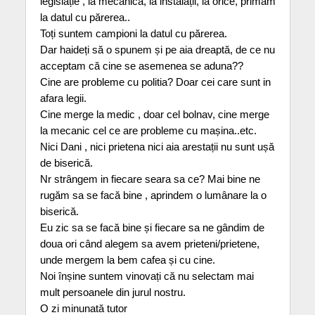
legislație , la mecanica, la instalații, la orice, primam
la datul cu părerea..
Toți suntem campioni la datul cu părerea.
Dar haideți să o spunem și pe aia dreaptă, de ce nu
acceptam că cine se asemenea se aduna??
Cine are probleme cu politia? Doar cei care sunt in
afara legii.
Cine merge la medic , doar cel bolnav, cine merge
la mecanic cel ce are probleme cu mașina..etc.
Nici Dani , nici prietena nici aia arestații nu sunt ușă
de biserică.
Nr strângem in fiecare seara sa ce? Mai bine ne
rugăm sa se facă bine , aprindem o lumânare la o
biserică.
Eu zic sa se facă bine și fiecare sa ne gândim de
doua ori când alegem sa avem prieteni/prietene,
unde mergem la bem cafea și cu cine.
Noi înșine suntem vinovați că nu selectam mai
mult persoanele din jurul nostru.
O zi minunată tutor