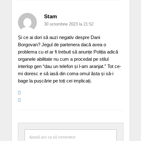
Stam
30 octombrie 2023 la 21:52
Și ce ai dori să auzi negativ despre Dani
Borgovan? Jegul de partenera dacă avea o
problema cu el ar fi trebuit să anunțe Poliția adică
organele abilitate nu cum a procedat pe stilul
interlop gen “dau un telefon și l-am aranjat.” Tot ce-
mi doresc e să iasă din coma omul ăsta și să-i
bage la pușcărie pe toți cei implicați.
Apasă aici ca să comentezi