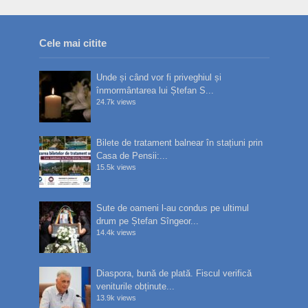
Cele mai citite
Unde și când vor fi priveghiul și
înmormântarea lui Ștefan S...
24.7k views
Bilete de tratament balnear în stațiuni prin
Casa de Pensii:...
15.5k views
Sute de oameni l-au condus pe ultimul
drum pe Ștefan Sîngeor...
14.4k views
Diaspora, bună de plată. Fiscul verifică
veniturile obținute...
13.9k views