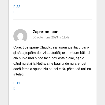
32
5
Zapartan leon
30 octombrie 2023 la 11:42
Corect ce spune Claudiu, să lăsăm justiția urbană
și să așteptăm decizia autorităților…oricum băiatul
ăla nu va mai putea face box asta e clar, așa e
când nu stai la Netflix și te bagi unde nu are rost
dacă femeia spune Nu atunci e Nu păcat că unii nu
înțeleg
11