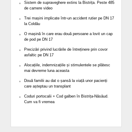
Sistem de supraveghere extins la Bistrița. Peste 485
de camere video
Trei mașini implicate într-un accident rutier pe DN 17
la Coldău
O mașină în care erau două persoane a lovit un cap
de pod pe DN 17
Precizări privind lucrările de întreținere prin covor
asfaltic pe DN 17
Alocațiile, indemnizațiile și stimulentele se plătesc
mai devreme luna aceasta
Două familii au dat o șansă la viață unor pacienți
care așteptau un transplant
Coduri portocalii + Cod galben în Bistrița-Năsăud.
Cum va fi vremea