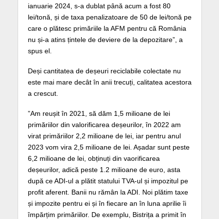
ianuarie 2024, s-a dublat până acum a fost 80
lei/tonă, și de taxa penalizatoare de 50 de lei/tonă pe
care o plătesc primăriile la AFM pentru că România
nu și-a atins țintele de deviere de la depozitare”, a
spus el.
Deși cantitatea de deșeuri reciclabile colectate nu
este mai mare decât în anii trecuți, calitatea acestora
a crescut.
”Am reușit în 2021, să dăm 1,5 milioane de lei
primăriilor din valorificarea deșeurilor, în 2022 am
virat primăriilor 2,2 milioane de lei, iar pentru anul
2023 vom vira 2,5 milioane de lei. Așadar sunt peste
6,2 milioane de lei, obținuți din vaorificarea
deșeurilor, adică peste 1.2 milioane de euro, asta
după ce ADI-ul a plătit statului TVA-ul și impozitul pe
profit aferent. Banii nu rămân la ADI. Noi plătim taxe
și impozite pentru ei și în fiecare an în luna aprilie îi
împărțim primăriilor. De exemplu, Bistrița a primit în