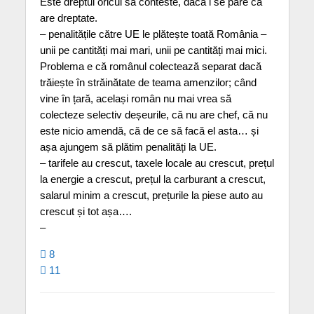
Este dreptul oricui să conteste, dacă i se pare că
are dreptate.
– penalitățile către UE le plătește toată România –
unii pe cantități mai mari, unii pe cantități mai mici.
Problema e că românul colectează separat dacă
trăiește în străinătate de teama amenzilor; când
vine în țară, același român nu mai vrea să
colecteze selectiv deșeurile, că nu are chef, că nu
este nicio amendă, că de ce să facă el asta… și
așa ajungem să plătim penalități la UE.
– tarifele au crescut, taxele locale au crescut, prețul
la energie a crescut, prețul la carburant a crescut,
salarul minim a crescut, prețurile la piese auto au
crescut și tot așa….
–
8
11