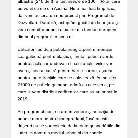
albastre (240 de l), a fost nevoie de 106 TIR-uri care
au venit cu ele din Austria. Nu a mai fost timp fizic,
dar vom accesa un nou proiect prin Programul de
Dezvoltare Durabilă, așteptăm ghidul de finanțare și
vom cumpăra pubele albastre din fonduri europene
din noul program”, a spus el.
Utilizatorii au deja pubela neagră pentru menajer,
cea galbenă pentru plastic și metal, pubela verde
pentru sticlă, iar undeva la finalul anului viitor vor
avea și cea albastră pentru hârtie-carton, așadar
pentru toate fracțiile care se colectează. Au sosit și
21000 de pubele galbene, odată cu cele verzi, pe
care le vom distribui cetățenilor care nu au primit în
2019.
Pe programul nou, se are în vedere și achiziția de
pubele maro pentru biodegradabil, însă aceste
deșeuri nu se vor colecta de la toate gospodăriile din
județ, ci doar din mediul urban și din zonele