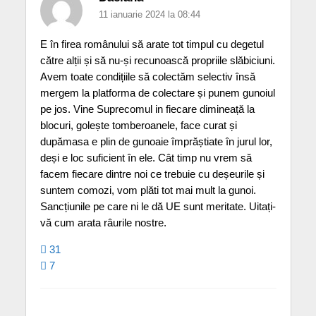
11 ianuarie 2024 la 08:44
E în firea românului să arate tot timpul cu degetul
către alții și să nu-și recunoască propriile slăbiciuni.
Avem toate condițiile să colectăm selectiv însă
mergem la platforma de colectare și punem gunoiul
pe jos. Vine Suprecomul in fiecare dimineață la
blocuri, golește tomberoanele, face curat și
dupămasa e plin de gunoaie împrăștiate în jurul lor,
deși e loc suficient în ele. Cât timp nu vrem să
facem fiecare dintre noi ce trebuie cu deșeurile și
suntem comozi, vom plăti tot mai mult la gunoi.
Sancțiunile pe care ni le dă UE sunt meritate. Uitați-
vă cum arata râurile nostre.
31
7