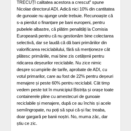
TRECUȚI calitatea acestora a crescut” spune
Nicolae directorul ADI. Adică nici 10% din cantitatea
de gunoaie nu ajunge unde trebuie. Recunoaște că
s-a pierdut o finanțare pe bani europeni, pentru
pubelele albastre, că plătim penalități la Comisia
Europeană pentru că nu gestionăm bine colectarea
selectivă, dar se laudă că dă bani primăriilor din
valorificarea reciclabilului, fără să menționeze cât
plătesc primăriile, mai bine zis cetățenii pentru
ridicarea deșeurilor reciclabile. Nu zice nimic
despre scumpirile de tarife, aprobate de ADI, cu
votul primarilor, care au fost de 22% pentru deșeuri
menajere și peste 60% pentru reciclabil. Cât timp
vedem peste tot în municipiul Bistrița și orașe toate
containerele pline cu amestecuri de gunoaie
reciclabile și menajere, după ce au închis și acele
semiîngropate, nu poți să spui că-și fac treaba,
doar gargară pe banii noștri. No, muma zâc, dar
știu ce zic.