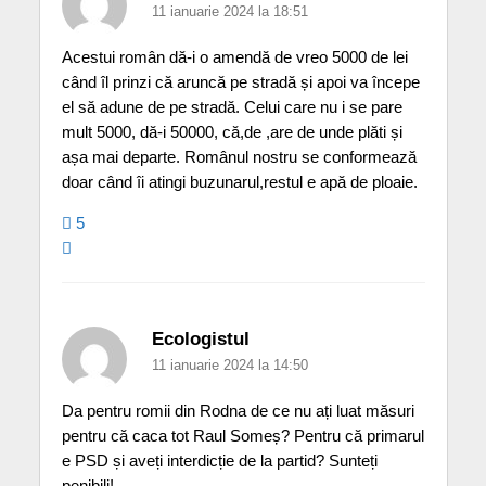
11 ianuarie 2024 la 18:51
Acestui român dă-i o amendă de vreo 5000 de lei
când îl prinzi că aruncă pe stradă și apoi va începe
el să adune de pe stradă. Celui care nu i se pare
mult 5000, dă-i 50000, că,de ,are de unde plăti și
așa mai departe. Românul nostru se conformează
doar când îi atingi buzunarul,restul e apă de ploaie.
5
Ecologistul
11 ianuarie 2024 la 14:50
Da pentru romii din Rodna de ce nu ați luat măsuri
pentru că caca tot Raul Someș? Pentru că primarul
e PSD și aveți interdicție de la partid? Sunteți
penibili!