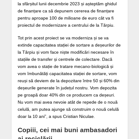
la sfârșitul lunii decembrie 2023 și așteptăm ghidul
de finanțare ca să depunem cererea de finanțare
pentru aproape 100 de milioane de euro cât va fi
proiectul de modernizare a centrului de la Tărpiu.
Tot prin acest proiect se va moderniza și se va
extinde capacitatea stației de sortare a deșeurilor de
la Tărpiu și vom face niște modificări necesare în
stațiile de transfer și centrele de colectare. Dacă
vom avea o stație de tratare mecano-biologică și
vom îmbunătăți capacitatea stației de sortare, vom
reuși să deviem de la depozitare între 50 și 60% din
deșeurile generate în județul nostru. Vom depozita
pe groapă doar 40% din ce producem ca deșeuri.
Nu vom mai avea nevoie atât de repede de o nouă
celulă, am putea ajunge să construim o nouă celulă
doar la 10 ani”, a spus Cristian Niculae.
Copiii, cei mai buni ambasadori
ai reciclării