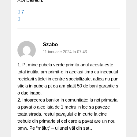
ADI Deseuri.
7
Szabo
11 ianuarie 2024 la 07:43
1. Pt mine pubela verde primita anul acesta este
total inutila, am primit-o in acelasi timp cu inceputul
reciclarii sticlei in centre speciallizate, adica nu pun
sticla in pubela pt ca am platit 50 de bani garantie si
o duc inapoi.
2. Intoarcerea banilor in comunitate: la noi primaria
a pavat o alee lata de 1 metru in loc sa paveze
toata strada, restul pavajului e in curte la cine
trebuie din primarie si cel care a pavat are un nou
bmw. Pe “măluț” – ul unei văi din sat…