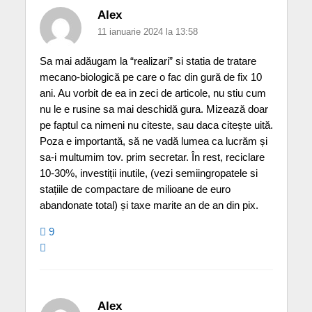
Alex
11 ianuarie 2024 la 13:58
Sa mai adăugam la “realizari” si statia de tratare
mecano-biologică pe care o fac din gură de fix 10
ani. Au vorbit de ea in zeci de articole, nu stiu cum
nu le e rusine sa mai deschidă gura. Mizează doar
pe faptul ca nimeni nu citeste, sau daca citește uită.
Poza e importantă, să ne vadă lumea ca lucrăm și
sa-i multumim tov. prim secretar. În rest, reciclare
10-30%, investiții inutile, (vezi semiingropatele si
stațiile de compactare de milioane de euro
abandonate total) și taxe marite an de an din pix.
9
Alex