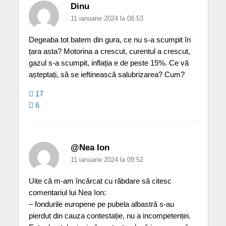
Dinu
11 ianuarie 2024 la 08:53
Degeaba tot batem din gura, ce nu s-a scumpit în
țara asta? Motorina a crescut, curentul a crescut,
gazul s-a scumpit, inflația e de peste 15%. Ce vă
așteptați, să se ieftinească salubrizarea? Cum?
17
6
@Nea Ion
11 ianuarie 2024 la 09:52
Uite că m-am încărcat cu răbdare să citesc
comentariul lui Nea Ion:
– fondurile europene pe pubela albastră s-au
pierdut din cauza contestație, nu a incompetenței.