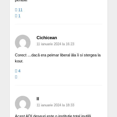
11
1
Cichicean
11 ianuarie 2024 la 16:23
Corect …dacă era peimar liberal ăla îi si stergea la
kour.
4
Il
11 ianuarie 2024 la 18:33
Acest ADI deșeuri este o instituție total inutilă,