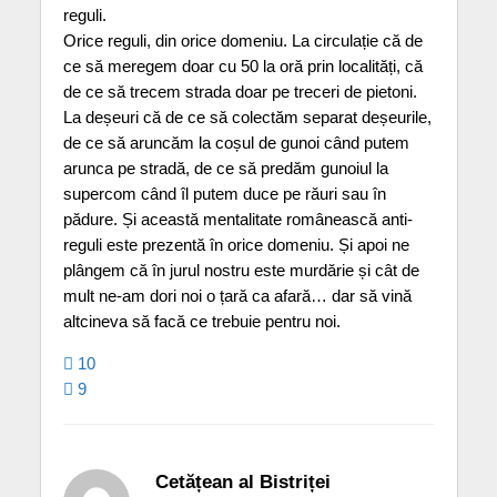
reguli.
Orice reguli, din orice domeniu. La circulație că de
ce să meregem doar cu 50 la oră prin localități, că
de ce să trecem strada doar pe treceri de pietoni.
La deșeuri că de ce să colectăm separat deșeurile,
de ce să aruncăm la coșul de gunoi când putem
arunca pe stradă, de ce să predăm gunoiul la
supercom când îl putem duce pe răuri sau în
pădure. Și această mentalitate românească anti-
reguli este prezentă în orice domeniu. Și apoi ne
plângem că în jurul nostru este murdărie și cât de
mult ne-am dori noi o țară ca afară… dar să vină
altcineva să facă ce trebuie pentru noi.
10
9
Cetățean al Bistriței