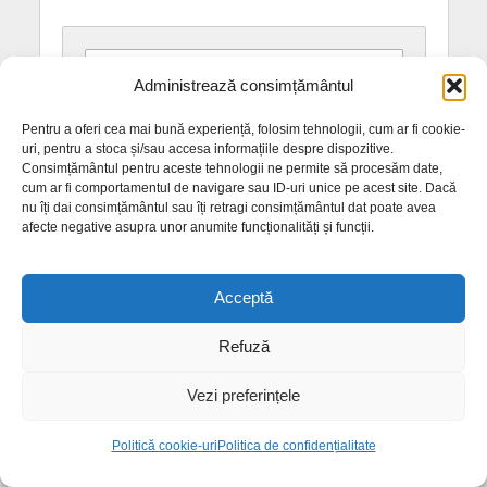
Apasă aici ca să comentezi
Administrează consimțământul
Pentru a oferi cea mai bună experiență, folosim tehnologii, cum ar fi cookie-
uri, pentru a stoca și/sau accesa informațiile despre dispozitive.
Consimțământul pentru aceste tehnologii ne permite să procesăm date,
cum ar fi comportamentul de navigare sau ID-uri unice pe acest site. Dacă
nu îți dai consimțământul sau îți retragi consimțământul dat poate avea
afecte negative asupra unor anumite funcționalități și funcții.
Acceptă
Refuză
Vezi preferințele
Politică cookie-uri
Politica de confidențialitate