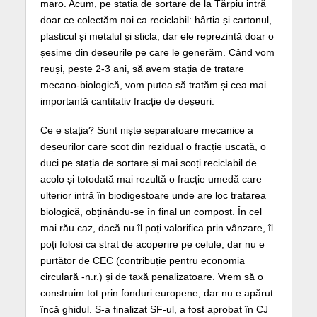
maro. Acum, pe stația de sortare de la Tărpiu intră
doar ce colectăm noi ca reciclabil: hârtia și cartonul,
plasticul și metalul și sticla, dar ele reprezintă doar o
șesime din deșeurile pe care le generăm. Când vom
reuși, peste 2-3 ani, să avem stația de tratare
mecano-biologică, vom putea să tratăm și cea mai
importantă cantitativ fracție de deșeuri.
Ce e stația? Sunt niște separatoare mecanice a
deșeurilor care scot din rezidual o fracție uscată, o
duci pe stația de sortare și mai scoți reciclabil de
acolo și totodată mai rezultă o fracție umedă care
ulterior intră în biodigestoare unde are loc tratarea
biologică, obținându-se în final un compost. În cel
mai rău caz, dacă nu îl poți valorifica prin vânzare, îl
poți folosi ca strat de acoperire pe celule, dar nu e
purtător de CEC (contribuție pentru economia
circulară -n.r.) și de taxă penalizatoare. Vrem să o
construim tot prin fonduri europene, dar nu e apărut
încă ghidul. S-a finalizat SF-ul, a fost aprobat în CJ