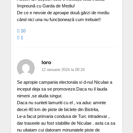
împreună cu Garda de Mediu!
De ce e nevoie de aproape două gărzi de mediu
când nici una nu funcționează cum trebuie!!
10
1
loro
12 ianuarie 2024 la 08:24
Se apropie campania electorala si d-nul Niculae a
inceput deja sa se promoveze.Daca nu il lauda
nimeni ,se aluda singur.
Daca nu sunteti lamuriti cu el , va aduc aminte
decei 40 km de piste de biclete din Bistrita,
Le-a facut primaria condusa de Turc intradevar ,
dar traseele au fost stabilite de Niculae . asta ca sa
nu uitatam cui datoram minunatele piste de