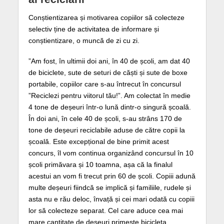
Conștientizarea și motivarea copiilor să colecteze
selectiv ține de activitatea de informare și
conștientizare, o muncă de zi cu zi.
”Am fost, în ultimii doi ani, în 40 de școli, am dat 40
de biciclete, sute de seturi de căști și sute de boxe
portabile, copiilor care s-au întrecut în concursul
”Reciclezi pentru viitorul tău!”. Am colectat în medie
4 tone de deșeuri într-o lună dintr-o singură școală.
În doi ani, în cele 40 de școli, s-au strâns 170 de
tone de deșeuri reciclabile aduse de către copii la
școală. Este excepțional de bine primit acest
concurs, îl vom continua organizând concursul în 10
școli primăvara și 10 toamna, așa că la finalul
acestui an vom fi trecut prin 60 de școli. Copiii adună
multe deșeuri fiindcă se implică și familiile, rudele și
asta nu e rău deloc, învață și cei mari odată cu copiii
lor să colecteze separat. Cel care aduce cea mai
mare cantitate de deșeuri primește bicicleta.