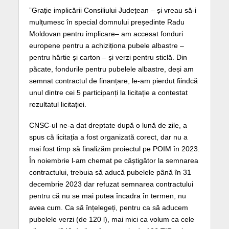
”Grație implicării Consiliului Județean – și vreau să-i
mulțumesc în special domnului președinte Radu
Moldovan pentru implicare– am accesat fonduri
europene pentru a achiziționa pubele albastre –
pentru hârtie și carton – și verzi pentru sticlă. Din
păcate, fondurile pentru pubelele albastre, deși am
semnat contractul de finanțare, le-am pierdut fiindcă
unul dintre cei 5 participanți la licitație a contestat
rezultatul licitației.
CNSC-ul ne-a dat dreptate după o lună de zile, a
spus că licitația a fost organizată corect, dar nu a
mai fost timp să finalizăm proiectul pe POIM în 2023.
În noiembrie l-am chemat pe câștigător la semnarea
contractului, trebuia să aducă pubelele până în 31
decembrie 2023 dar refuzat semnarea contractului
pentru că nu se mai putea încadra în termen, nu
avea cum. Ca să înțelegeți, pentru ca să aducem
pubelele verzi (de 120 l), mai mici ca volum ca cele