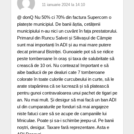
11 ianuarie 2024 la 14:10
@ donQ Nu 50% ci 70% din factura Supercom o
platește municipiul. De banii ăștia, cetățenii
municipiului n-au nici un cuvânt în fața prestatorului.
Primarul din Runcu Salvei și Silivașul de Câmpie
sunt mai importanți în ADI și au mai mare putere
decat primarul Bistriței. Gunoaiele pot să se ridice
peste tomberoane în oraș și taxa de salubritate să
crească de 10 ori. Nu conteaza! Important e să
aibe badiucii de pe dealuri cate 7 tomberoane
colorate în toate culorile curcubeului in curte, să le
arate stapânirea că se lucrează și să platească
pentru gunoi contravaloarea unui pachet de tigari pe
an. Nu mai mult. Și desigur să mai facă un ban ADI
ul din cumparaturile pe fonduri să mai angajeze
niste fatuci care să se acupe de campaniile lui
Mniculae. Poate și sa-i schimbe jeepu-ul. Pe banii
noștri, desigur. Taxare fară reprezentare. Asta e