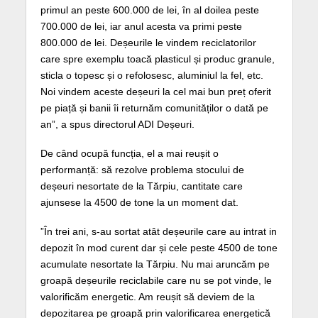
primul an peste 600.000 de lei, în al doilea peste
700.000 de lei, iar anul acesta va primi peste
800.000 de lei. Deșeurile le vindem reciclatorilor
care spre exemplu toacă plasticul și produc granule,
sticla o topesc și o refolosesc, aluminiul la fel, etc.
Noi vindem aceste deșeuri la cel mai bun preț oferit
pe piață și banii îi returnăm comunităților o dată pe
an”, a spus directorul ADI Deșeuri.
De când ocupă funcția, el a mai reușit o
performanță: să rezolve problema stocului de
deșeuri nesortate de la Tărpiu, cantitate care
ajunsese la 4500 de tone la un moment dat.
”În trei ani, s-au sortat atât deșeurile care au intrat in
depozit în mod curent dar și cele peste 4500 de tone
acumulate nesortate la Tărpiu. Nu mai aruncăm pe
groapă deșeurile reciclabile care nu se pot vinde, le
valorificăm energetic. Am reușit să deviem de la
depozitarea pe groapă prin valorificarea energetică