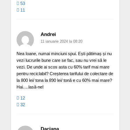
53
11
Andrei
11 ianuarie 2024 la 08:20
Nea Ioane, numai minciuni spui. Ești pătimaș și nu
vezi lucrurile bune care se fac, sau nu vrei să le
vezi. De unde ai scos asta cu 60% tarif mai mare
pentru reciclabil? Creșterea tarifului de colectare de
la 800 lei/ tona la 890 lei/ tonă e cu 60% mai mare?
Hai….lasă-ne!
12
32
Daciana