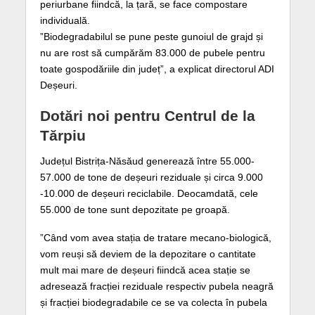
periurbane fiindcă, la țară, se face compostare
individuală.
”Biodegradabilul se pune peste gunoiul de grajd și
nu are rost să cumpărăm 83.000 de pubele pentru
toate gospodăriile din județ”, a explicat directorul ADI
Deșeuri.
Dotări noi pentru Centrul de la
Tărpiu
Județul Bistrița-Năsăud generează între 55.000-
57.000 de tone de deșeuri reziduale și circa 9.000
-10.000 de deșeuri reciclabile. Deocamdată, cele
55.000 de tone sunt depozitate pe groapă.
”Când vom avea stația de tratare mecano-biologică,
vom reuși să deviem de la depozitare o cantitate
mult mai mare de deșeuri fiindcă acea stație se
adresează fracției reziduale respectiv pubela neagră
și fracției biodegradabile ce se va colecta în pubela