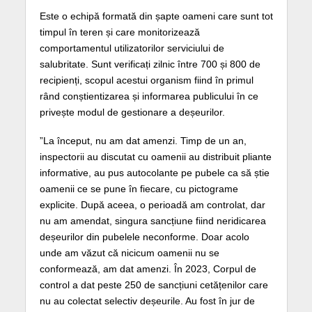
Este o echipă formată din șapte oameni care sunt tot
timpul în teren și care monitorizează
comportamentul utilizatorilor serviciului de
salubritate. Sunt verificați zilnic între 700 și 800 de
recipienți, scopul acestui organism fiind în primul
rând conștientizarea și informarea publicului în ce
privește modul de gestionare a deșeurilor.
”La început, nu am dat amenzi. Timp de un an,
inspectorii au discutat cu oamenii au distribuit pliante
informative, au pus autocolante pe pubele ca să știe
oamenii ce se pune în fiecare, cu pictograme
explicite. După aceea, o perioadă am controlat, dar
nu am amendat, singura sancțiune fiind neridicarea
deșeurilor din pubelele neconforme. Doar acolo
unde am văzut că nicicum oamenii nu se
conformează, am dat amenzi. În 2023, Corpul de
control a dat peste 250 de sancțiuni cetățenilor care
nu au colectat selectiv deșeurile. Au fost în jur de