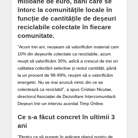
milioane de euro, bani care se
întorc la comunitățile locale în
funcție de cantitățile de deșeuri
reciclabile colectate în fiecare
comunitate.
”Acum trei ani, reușeam să valorificăm material cam
10% din deșeurile colectate ca reciclabile, acum
reușit să valorificăm 30%, adică a crescut de trei ori
calitatea colectării selective și restul cantității, până
la un procent de 98-99%, reușim să o valorificăm
energetic. Nu se mai aruncă nimic din ce se
colectează ca reciclabil”, a spus Cristian Niculae,
directorul Asociației de Dezvoltare Intercomunitară
Deșeuri într-un interviu acordat Timp Online.
Ce s-a făcut concret în ultimii 3
ani
”Pentru ca să punem în aplicare planul nostru de