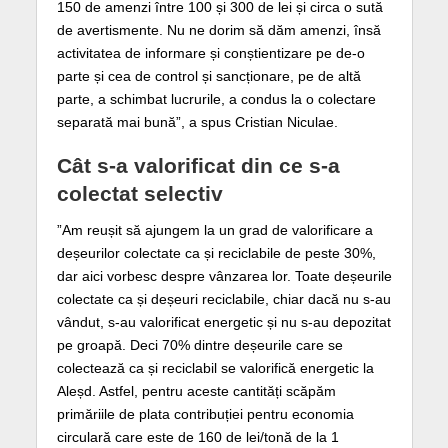
150 de amenzi între 100 și 300 de lei și circa o sută
de avertismente. Nu ne dorim să dăm amenzi, însă
activitatea de informare și conștientizare pe de-o
parte și cea de control și sancționare, pe de altă
parte, a schimbat lucrurile, a condus la o colectare
separată mai bună”, a spus Cristian Niculae.
Cât s-a valorificat din ce s-a
colectat selectiv
”Am reușit să ajungem la un grad de valorificare a
deșeurilor colectate ca și reciclabile de peste 30%,
dar aici vorbesc despre vânzarea lor. Toate deșeurile
colectate ca și deșeuri reciclabile, chiar dacă nu s-au
vândut, s-au valorificat energetic și nu s-au depozitat
pe groapă. Deci 70% dintre deșeurile care se
colectează ca și reciclabil se valorifică energetic la
Aleșd. Astfel, pentru aceste cantități scăpăm
primăriile de plata contribuției pentru economia
circulară care este de 160 de lei/tonă de la 1