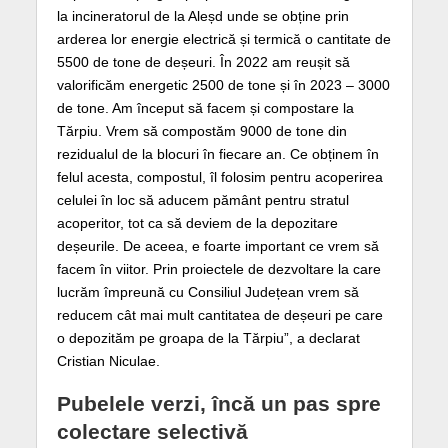
la incineratorul de la Aleșd unde se obține prin
arderea lor energie electrică și termică o cantitate de
5500 de tone de deșeuri. În 2022 am reușit să
valorificăm energetic 2500 de tone și în 2023 – 3000
de tone. Am început să facem și compostare la
Tărpiu. Vrem să compostăm 9000 de tone din
rezidualul de la blocuri în fiecare an. Ce obținem în
felul acesta, compostul, îl folosim pentru acoperirea
celulei în loc să aducem pământ pentru stratul
acoperitor, tot ca să deviem de la depozitare
deșeurile. De aceea, e foarte important ce vrem să
facem în viitor. Prin proiectele de dezvoltare la care
lucrăm împreună cu Consiliul Județean vrem să
reducem cât mai mult cantitatea de deșeuri pe care
o depozităm pe groapa de la Tărpiu”, a declarat
Cristian Niculae.
Pubelele verzi, încă un pas spre
colectare selectivă