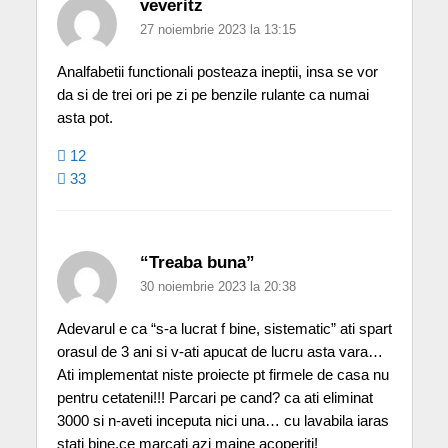
veveritz
27 noiembrie 2023 la 13:15
Analfabetii functionali posteaza ineptii, insa se vor
da si de trei ori pe zi pe benzile rulante ca numai
asta pot.
12
33
“Treaba buna”
30 noiembrie 2023 la 20:38
Adevarul e ca “s-a lucrat f bine, sistematic” ati spart
orasul de 3 ani si v-ati apucat de lucru asta vara…
Ati implementat niste proiecte pt firmele de casa nu
pentru cetateni!!! Parcari pe cand? ca ati eliminat
3000 si n-aveti inceputa nici una… cu lavabila iaras
stati bine,ce marcati azi maine acoperiti!