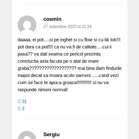
cosmin
27 noiembrie 2023 la 11:24
daaaa, ei pot….si pe inghet si cu floie si cu tik tok!!!
pot dara ca pot!!!! ca nu va fi de calitate….cui ii
pasa?? va dati seama ce pericol prezinta
constuctia asta facuta pe o atat de mare
graba??????????????????? mai bina dam findurile
inapoi decat sa moara acolo oameni …..cand vezi
cum se face te apuca groaza!!!!!!!!!!!! si nu va
raspunde nimeni normal!
31
3
Sergiu