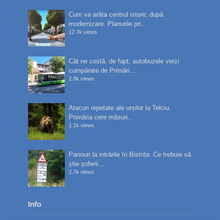
Cum va arăta centrul istoric după
modernizare. Planurile pri...
12.7k views
Cât ne costă, de fapt, autobuzele verzi
cumpărate de Primări...
2.8k views
Atacuri repetate ale urșilor la Telciu.
Primăria cere măsuri...
1.1k views
Panouri la intrările în Bistrița. Ce trebuie să
știe șoferii...
2.7k views
Info