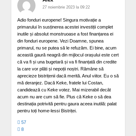
27 noiembrie 2023 la 09:22
Adio fonduri europene! Singura motivație a
primarului în susținerea acestei investiții complet
inutile și absolut monstruoase a fost finanțarea ei
din fonduri europene. Vezi Doamne, spunea
primarul, nu se putea să le refuzăm. Ei bine, acum
această gaură neagră din mijlocul orașului este cert
că va fi și una bugetară și va fi finanțată din credite
la care vor plăti și nepoții noștri. Rămâne să
aprecieze bistrițenii dacă merită. Anul viitor. Eu o să
mă deranjez. Dacă Keke, fratele lui Costan,
candidează cu Keke votez. Mai mizerabil decât
acum nu are cum să fie. Plus că Keke o să dea
destinația potrivită pentru gaura aceea inutilă: palat
pentru toți home-lessi Bistriței.
57
8