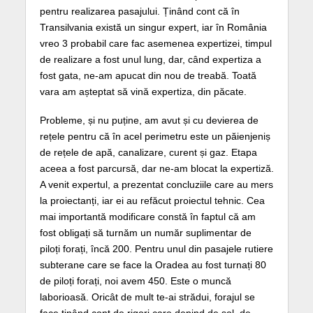
pentru realizarea pasajului. Ținând cont că în
Transilvania există un singur expert, iar în România
vreo 3 probabil care fac asemenea expertizei, timpul
de realizare a fost unul lung, dar, când expertiza a
fost gata, ne-am apucat din nou de treabă. Toată
vara am așteptat să vină expertiza, din păcate.
Probleme, și nu puține, am avut și cu devierea de
rețele pentru că în acel perimetru este un păienjeniș
de rețele de apă, canalizare, curent și gaz. Etapa
aceea a fost parcursă, dar ne-am blocat la expertiză.
A venit expertul, a prezentat concluziile care au mers
la proiectanți, iar ei au refăcut proiectul tehnic. Cea
mai importantă modificare constă în faptul că am
fost obligați să turnăm un număr suplimentar de
piloți forați, încă 200. Pentru unul din pasajele rutiere
subterane care se face la Oradea au fost turnați 80
de piloți forați, noi avem 450. Este o muncă
laborioasă. Oricât de mult te-ai strădui, forajul se
face ținând cont de rigori care depind de sol, de