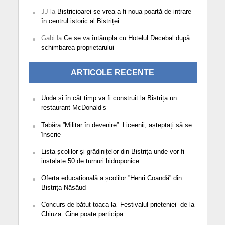
JJ
la
Bistricioarei se vrea a fi noua poartă de intrare
în centrul istoric al Bistriței
Gabi
la
Ce se va întâmpla cu Hotelul Decebal după
schimbarea proprietarului
ARTICOLE RECENTE
Unde și în cât timp va fi construit la Bistrița un
restaurant McDonald’s
Tabăra ”Militar în devenire”. Liceenii, așteptați să se
înscrie
Lista școlilor și grădinițelor din Bistrița unde vor fi
instalate 50 de turnuri hidroponice
Oferta educațională a școlilor ”Henri Coandă” din
Bistrița-Năsăud
Concurs de bătut toaca la ”Festivalul prieteniei” de la
Chiuza. Cine poate participa