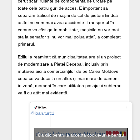
cerut scări rulante pe componenta de urcare pe
toate cele patru guri de acces. E important să
separăm traficul de mașini de cel de pietoni fiindcă
astfel nu vom mai avea accidente. Transportul în
comun va câștiga în mobilitate, mașinile nu vor mai
sta la semafor și nu vor mai polua atât“, a completat
primarul.
Edilul a reamintit că municipalitatea are și un proiect
de modernizare a Pieței Decebal, inclusiv prin
mutarea aici a comercianților de pe Calea Moldovei,
ceea ce va duce la un aflux și mai mare de oameni
în zonă, moment în care utilitatea pasajului subteran
va fi cu atât mai evidentă.
@ioan.turc1
#vizibil
#sepoate
#bistrita
Dă clic pentru a accepta cookie-urile pentru