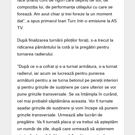
compoziția lui, de performanța utilajului cu care se
forează. Am avut chiar și trei foreze la un moment
dat”, a spus primarul Ioan Turc într-o emisiune la AS
TV.
După finalizarea turnării piloților forați, s-a trecut la
ridicarea pământului la cotă și la pregătiri pentru
turnarea radierului.
”După ce s-a cofrat și s-a turnat armătura, s-a turnat
radierul, iar acum se lucrează pentru punerea
armăturii pentru a se turna betonul pe pereții interiori
și pentru grinzile de susținere pe care ulterior se vor
pune grinzile transversale. Se va întâmpla în curând,
cel mai probabil săptămâna aceasta. Vor fi turnate
așadar grinzile de susținere și vom începe să punem
grinzile transversale. Urmează alte lucrări de
pregătire. Va fi turnată placa și va trebui să așteptăm
un număr de zile, după care urmează să așternem