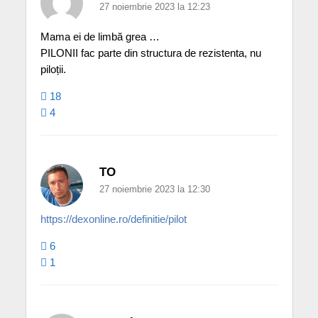
27 noiembrie 2023 la 12:23
Mama ei de limbă grea …
PILONII fac parte din structura de rezistenta, nu
piloții.
18
4
TO
27 noiembrie 2023 la 12:30
https://dexonline.ro/definitie/pilot
6
1