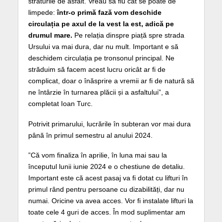
straturile de asfalt. Vreau să fiu cât se poate de
limpede:
într-o primă fază vom deschide
circulația pe axul de la vest la est, adică pe
drumul mare.
Pe relația dinspre piață spre strada
Ursului va mai dura, dar nu mult. Important e să
deschidem circulația pe tronsonul principal. Ne
străduim să facem acest lucru oricât ar fi de
complicat, doar o înăsprire a vremii ar fi de natură să
ne întârzie în turnarea plăcii și a asfaltului”, a
completat Ioan Turc.
Potrivit primarului, lucrările în subteran vor mai dura
până în primul semestru al anului 2024.
”Că vom finaliza în aprilie, în luna mai sau la
începutul lunii iunie 2024 e o chestiune de detaliu.
Important este că acest pasaj va fi dotat cu lifturi în
primul rând pentru persoane cu dizabilități, dar nu
numai. Oricine va avea acces. Vor fi instalate lifturi la
toate cele 4 guri de acces. În mod suplimentar am