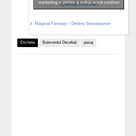
marketing și pentru a activa acest conținut
#pasaj
#lucrari
♬ Magical Fantasy – Dmitriy Sevostyanov
Etichete
Bulevardul Decebal
pasaj