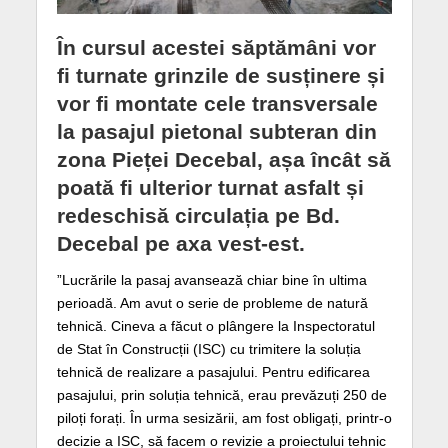
În cursul acestei săptămâni vor
fi turnate grinzile de susținere și
vor fi montate cele transversale
la pasajul pietonal subteran din
zona Pieței Decebal, așa încât să
poată fi ulterior turnat asfalt și
redeschisă circulația pe Bd.
Decebal pe axa vest-est.
”Lucrările la pasaj avansează chiar bine în ultima
perioadă. Am avut o serie de probleme de natură
tehnică. Cineva a făcut o plângere la Inspectoratul
de Stat în Construcții (ISC) cu trimitere la soluția
tehnică de realizare a pasajului. Pentru edificarea
pasajului, prin soluția tehnică, erau prevăzuți 250 de
piloți forați. În urma sesizării, am fost obligați, printr-o
decizie a ISC, să facem o revizie a proiectului tehnic