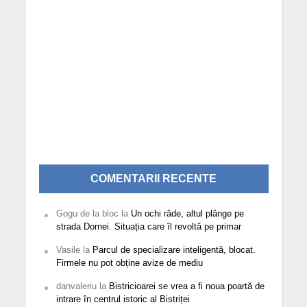
COMENTARII RECENTE
Gogu de la bloc
la
Un ochi râde, altul plânge pe
strada Dornei. Situația care îl revoltă pe primar
Vasile
la
Parcul de specializare inteligentă, blocat.
Firmele nu pot obține avize de mediu
danvaleriu
la
Bistricioarei se vrea a fi noua poartă de
intrare în centrul istoric al Bistriței