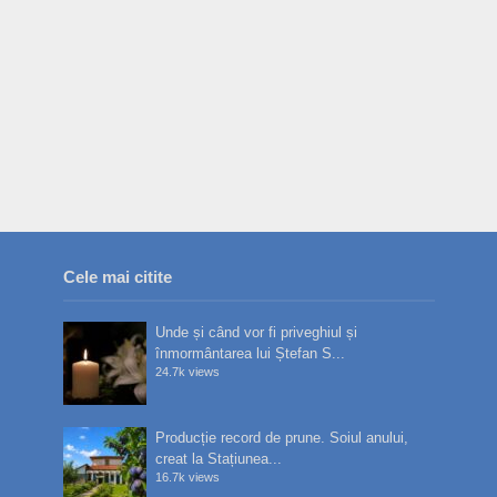
Cele mai citite
Unde și când vor fi priveghiul și
înmormântarea lui Ștefan S...
24.7k views
Producție record de prune. Soiul anului,
creat la Stațiunea...
16.7k views