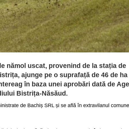
e nămol uscat, provenind de la stația de
strița, ajunge pe o suprafață de 46 de ha
tereag în baza unei aprobări dată de Age
iului Bistrița-Năsăud.
inistrate de Bachiș SRL și se află în extravilanul comune