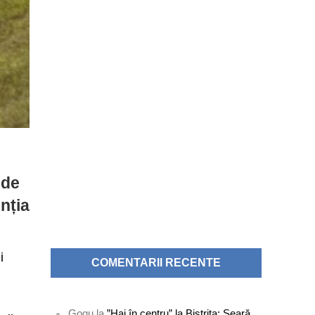
 de
nția
i
COMENTARII RECENTE
Gogu
la
”Hai în centru” la Bistrița: Seară