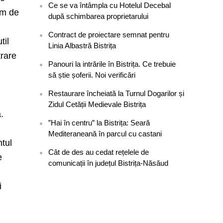
Ce se va întâmpla cu Hotelul Decebal
om de
după schimbarea proprietarului
Contract de proiectare semnat pentru
til
Linia Albastră Bistrița
trare
Panouri la intrările în Bistrița. Ce trebuie
să știe șoferii. Noi verificări
Restaurare încheiată la Turnul Dogarilor și
Zidul Cetății Medievale Bistrița
.
”Hai în centru” la Bistrița: Seară
Mediteraneană în parcul cu castani
ntul
Cât de des au cedat rețelele de
e
comunicații în județul Bistrița-Năsăud
i
e