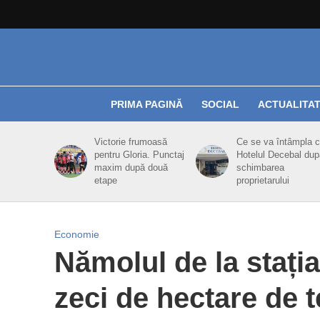
PRIMA PAGINĂ
SOCIAL
ACTUALITA
Victorie frumoasă
Ce se va întâmpla 
pentru Gloria. Punctaj
Hotelul Decebal dup
maxim după două
schimbarea
etape
proprietarului
Economie
Nămolul de la stați
zeci de hectare de t