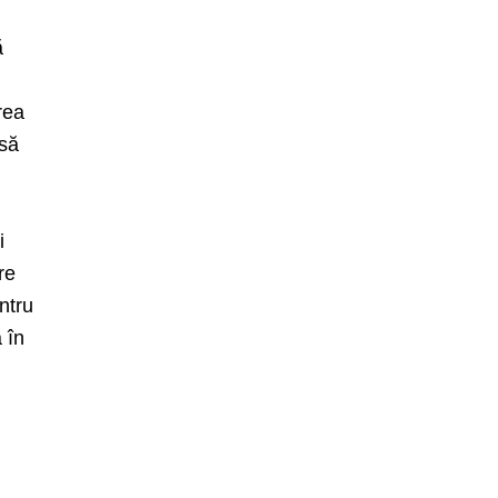
ă
rea
 să
i
re
ntru
 în