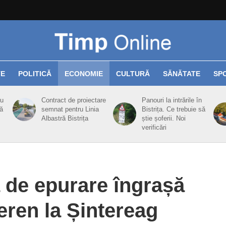
TE
POLITICĂ
ECONOMIE
CULTURĂ
SĂNĂTATE
SP
cu
Contract de proiectare
Panouri la intrările în
ă
semnat pentru Linia
Bistrița. Ce trebuie să
Albastră Bistrița
știe șoferii. Noi
verificări
a de epurare îngrașă
eren la Șintereag