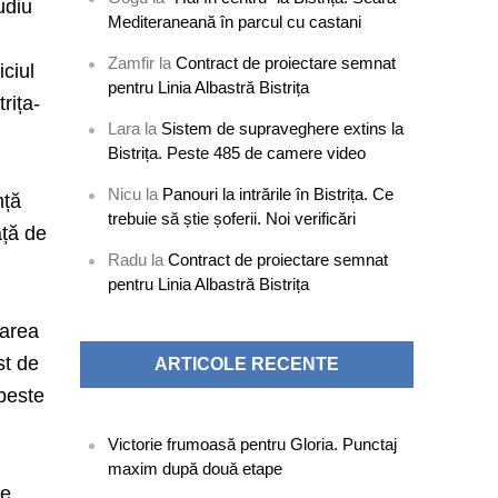
udiu
Mediteraneană în parcul cu castani
Zamfir
la
Contract de proiectare semnat
iciul
pentru Linia Albastră Bistrița
rița-
Lara
la
Sistem de supraveghere extins la
Bistrița. Peste 485 de camere video
Nicu
la
Panouri la intrările în Bistrița. Ce
nță
trebuie să știe șoferii. Noi verificări
ață de
Radu
la
Contract de proiectare semnat
pentru Linia Albastră Bistrița
carea
st de
ARTICOLE RECENTE
 peste
Victorie frumoasă pentru Gloria. Punctaj
maxim după două etape
re