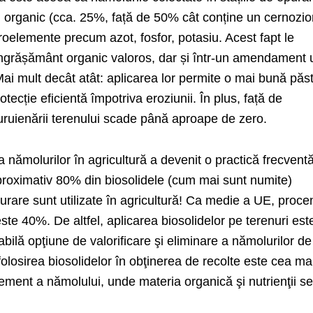
n organic (cca. 25%, față de 50% cât conține un cernozi
croelemente precum azot, fosfor, potasiu. Acest fapt le
îngrășământ organic valoros, dar și într-un amendament u
Mai mult decât atât: aplicarea lor permite o mai bună păs
protecție eficientă împotriva eroziunii. În plus, față de
uruienării terenului scade până aproape de zero.
ea nămolurilor în agricultură a devenit o practică frecventă
roximativ 80% din biosolidele (cum mai sunt numite)
purare sunt utilizate în agricultură! Ca medie a UE, proce
este 40%. De altfel, aplicarea biosolidelor pe terenuri est
bilă opţiune de valorificare şi eliminare a nămolurilor de
olosirea biosolidelor în obţinerea de recolte este cea ma
ment a nămolului, unde materia organică şi nutrienţii s
.