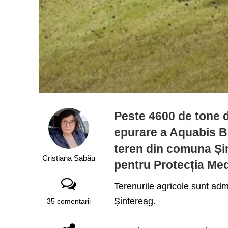
Peste 4600 de tone d
epurare a Aquabis Bi
teren din comuna Șin
Cristiana Sabău
pentru Protecția Med
Terenurile agricole sunt adm
Șintereag.
35 comentarii