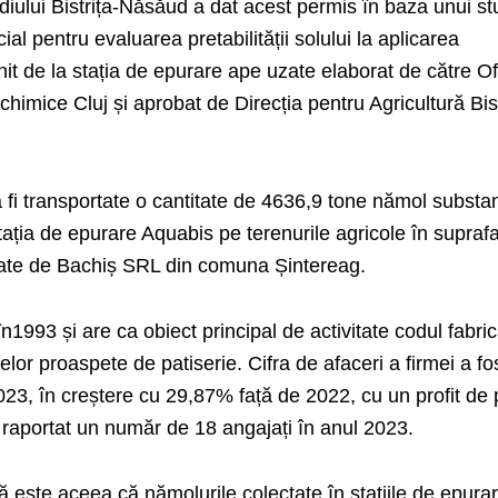
iului Bistrița-Năsăud a dat acest permis în baza unui st
al pentru evaluarea pretabilității solului la aplicarea
it de la stația de epurare ape uzate elaborat de către Of
himice Cluj și aprobat de Direcția pentru Agricultură Bist
 fi transportate o cantitate de 4636,9 tone nămol substa
stația de epurare Aquabis pe terenurile agricole în supraf
rate de Bachiș SRL din comuna Șintereag.
în1993 și are ca obiect principal de activitate codul fabri
uselor proaspete de patiserie. Cifra de afaceri a firmei a fo
2023, în creștere cu 29,87% față de 2022, cu un profit de
 raportat un număr de 18 angajați în anul 2023.
 este aceea că nămolurile colectate în stațiile de epura