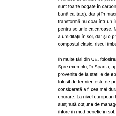
sunt foarte bogate în carbo
bună calitate), dar și în ma
transformă nu doar într-un 
pentru solurile calcaroase. 
a umidității în sol, dar și o 
compostul clasic, riscul îmb
În multe țări din UE, folosir
Spre exemplu, în Spania, ap
provenite de la stațiile de e
folosit de fermieri este de p
considerată a fi cea mai dura
epurare. La nivel european f
susţinută opţiune de manage
întorc în mod benefic în sol