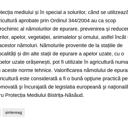
ecția mediului și în special a solurilor, când se utilizeaz
ricultură aprobate prin Ordinul 344/2004 au ca scop
agrochimic al nămolurilor de epurare, prevenirea și reduce
ilor, apelor, vegetației, animalelor și omului, astfel încât
acestor nămoluri. Nămolurile provenite de la stațiile de
calități și din alte stații de epurare a apelor uzate, cu o
or uzate orășenești, pot fi utilizate în agricultură numa
u aceste norme tehnice. Valorificarea nămolului de epura
gricultură este considerată a fi o bună opţiune practică pe
omovată şi încurajată de legislatia europeană şi naţională
ru Protecția Mediului Bistrița-Năsăud.
șintereag