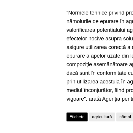
”Normele tehnice privind prot
nămolurile de epurare în ag
valorificarea potențialului 
efectelor nocive asupra solur
asigure utilizarea corectă a 
epurare a apelor uzate din lo
compoziție asemănătoare apel
dacă sunt în conformitate c
prin utilizarea acestuia în a
mediul înconjurător, fiind pr
vigoare”, arată Agenția pent
Etichete
agricultură
nămol