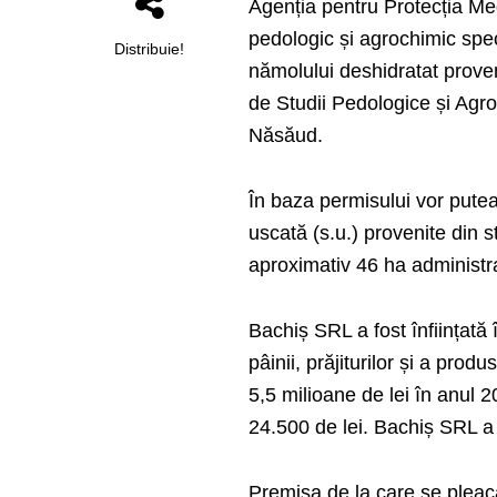
Agenția pentru Protecția Med
pedologic și agrochimic speci
Distribuie!
nămolului deshidratat proven
de Studii Pedologice și Agroc
Năsăud.
În baza permisului vor putea
uscată (s.u.) provenite din 
aproximativ 46 ha administ
Bachiș SRL a fost înființată 
pâinii, prăjiturilor și a prod
5,5 milioane de lei în anul 
24.500 de lei. Bachiș SRL a
Premisa de la care se pleacă