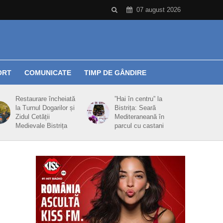
07 august 2026
ORT
COMUNICATE
TIMP DE GÂNDIRE
Restaurare încheiată
”Hai în centru” la
la Turnul Dogarilor și
Bistrița: Seară
Zidul Cetății
Mediteraneană în
Medievale Bistrița
parcul cu castani