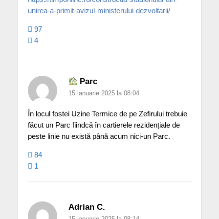
unirea-a-primit-avizul-ministerului-dezvoltarii/
97
4
Parc
15 ianuarie 2025 la 08:04
În locul fostei Uzine Termice de pe Zefirului trebuie
făcut un Parc fiindcă în cartierele rezidențiale de
peste linie nu există până acum nici-un Parc.
84
1
Adrian C.
15 ianuarie 2025 la 08:14