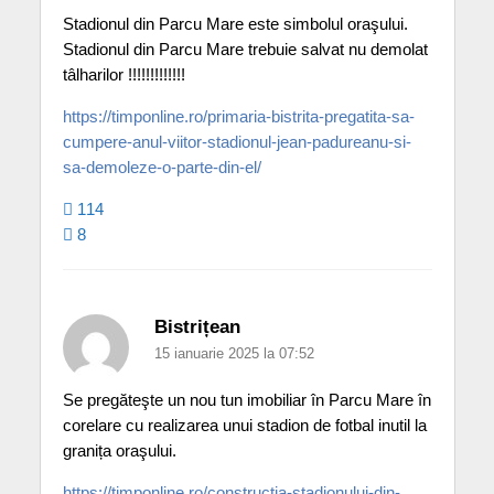
Stadionul din Parcu Mare este simbolul oraşului.
Stadionul din Parcu Mare trebuie salvat nu demolat
tâlharilor !!!!!!!!!!!!!
https://timponline.ro/primaria-bistrita-pregatita-sa-
cumpere-anul-viitor-stadionul-jean-padureanu-si-
sa-demoleze-o-parte-din-el/
114
8
Bistrițean
15 ianuarie 2025 la 07:52
Se pregăteşte un nou tun imobiliar în Parcu Mare în
corelare cu realizarea unui stadion de fotbal inutil la
granița oraşului.
https://timponline.ro/constructia-stadionului-din-