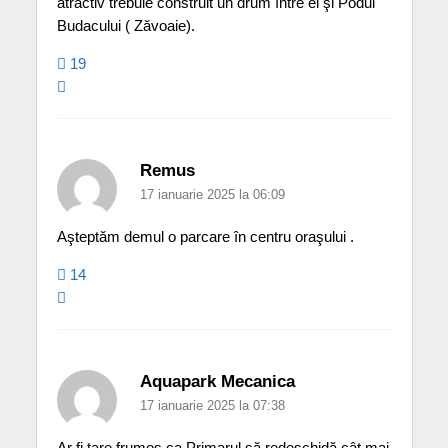
atractiv trebuie construit un drum între el şi Podul
Budacului ( Zăvoaie).
19
Remus
17 ianuarie 2025 la 06:09
Aşteptăm demul o parcare în centru oraşului .
14
Aquapark Mecanica
17 ianuarie 2025 la 07:38
Ar fi tare frumos ca Primarul să redeschidă cât mai