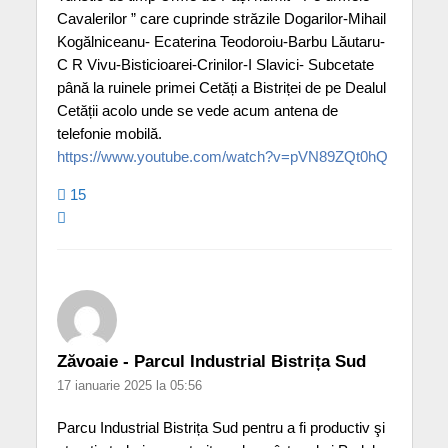
Cavalerilor ” care cuprinde străzile Dogarilor-Mihail
Kogălniceanu- Ecaterina Teodoroiu-Barbu Lăutaru-
C R Vivu-Bisticioarei-Crinilor-I Slavici- Subcetate
până la ruinele primei Cetăți a Bistriței de pe Dealul
Cetății acolo unde se vede acum antena de
telefonie mobilă.
https://www.youtube.com/watch?v=pVN89ZQt0hQ
15
Zăvoaie - Parcul Industrial Bistrița Sud
17 ianuarie 2025 la 05:56
Parcu Industrial Bistrița Sud pentru a fi productiv şi