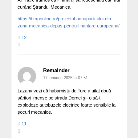
curând Ştrandul Mecanica.
https://timponline.ro/proiectul-aquapark-ului-din-
zona-mecanica-depus-pentru-finantare-europeana/
12
Remainder
17 ianuarie 2025 la 07:51
Lazany vezi că habarnistu de Turc a uitat două
săritori imense pe strada Dornei şi- o să-ți
explodeze autobuzele electrice foarte sensibile la
şocuri mecanice.
11