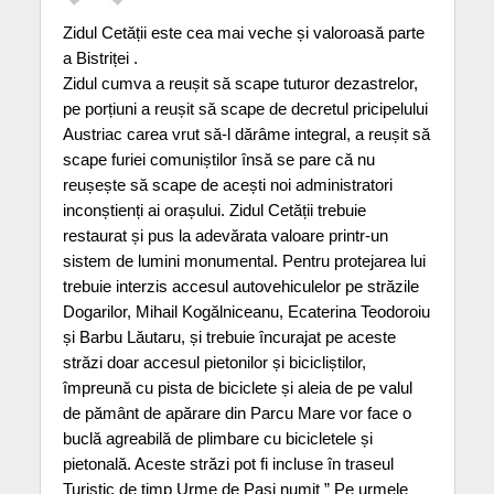
Zidul Cetății este cea mai veche și valoroasă parte
a Bistriței .
Zidul cumva a reușit să scape tuturor dezastrelor,
pe porțiuni a reușit să scape de decretul pricipelului
Austriac carea vrut să-l dărâme integral, a reușit să
scape furiei comuniștilor însă se pare că nu
reușește să scape de acești noi administratori
inconștienți ai orașului. Zidul Cetății trebuie
restaurat și pus la adevărata valoare printr-un
sistem de lumini monumental. Pentru protejarea lui
trebuie interzis accesul autovehiculelor pe străzile
Dogarilor, Mihail Kogălniceanu, Ecaterina Teodoroiu
și Barbu Lăutaru, și trebuie încurajat pe aceste
străzi doar accesul pietonilor și bicicliștilor,
împreună cu pista de biciclete și aleia de pe valul
de pământ de apărare din Parcu Mare vor face o
buclă agreabilă de plimbare cu bicicletele și
pietonală. Aceste străzi pot fi incluse în traseul
Turistic de timp Urme de Pași numit ” Pe urmele