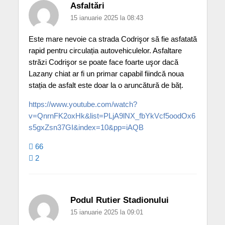
Asfaltări
15 ianuarie 2025 la 08:43
Este mare nevoie ca strada Codrişor să fie asfatată
rapid pentru circulația autovehiculelor. Asfaltare
străzi Codrişor se poate face foarte uşor dacă
Lazany chiat ar fi un primar capabil fiindcă noua
stația de asfalt este doar la o aruncătură de băț.
https://www.youtube.com/watch?
v=QnrnFK2oxHk&list=PLjA9lNX_fbYkVcf5oodOx6
s5gxZsn37GI&index=10&pp=iAQB
66
2
Podul Rutier Stadionului
15 ianuarie 2025 la 09:01