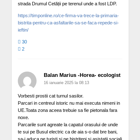
strada Drumul Cetății pe terenul unde a fost LDP.
https://timponline.ro/ce-firma-va-trece-la-primaria-
bistrita-pentru-ca-asfaltarile-sa-se-faca-repede-si-
ieftin/
30
2
Balan Marius -Horea- ecologist
16 ianuarie 2025 la 08:13
Vorbesti prostii cat turnul sasilor.
Parcari in centreul istoric nu mai executa nimeni in
UE.Toata zona aceea trebuie sa fie pietonala fara
noxe.
Parcarile sunt agreate la capatul orasului de unde
te sui pe Busul electric ca de aia s-o dat bre bani,
sa-i aduca pe turisti si pe bistriteni si asistatii sociali