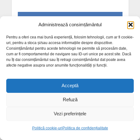
COMENTARII RECENTE
Administrează consimțământul
Ghiveciul tine umbra?
la
Probleme cu trotuarul de la
Pentru a oferi cea mai bună experiență, folosim tehnologii, cum ar fi cookie-
Sugălete. ”De acest lucru nu a știut nimeni”
uri, pentru a stoca și/sau accesa informațiile despre dispozitive.
Consimțământul pentru aceste tehnologii ne permite să procesăm date,
Balanel si Miaunel
la
Atacuri repetate ale urșilor la
cum ar fi comportamentul de navigare sau ID-uri unice pe acest site. Dacă
Telciu. Primăria cere măsuri urgente
nu îți dai consimțământul sau îți retragi consimțământul dat poate avea
afecte negative asupra unor anumite funcționalități și funcții.
Oltean R
la
Probleme cu trotuarul de la Sugălete. ”De
acest lucru nu a știut nimeni”
Tractoristu'
la
Precizări privind lucrările de întreținere
Acceptă
prin covor asfaltic pe DN 17
Refuză
Navetă
la
Precizări privind lucrările de întreținere prin
covor asfaltic pe DN 17
Vezi preferințele
ARTICOLE RECENTE
Politică cookie-uri
Politica de confidențialitate
Sistem de supraveghere extins la Bistrița. Peste 485