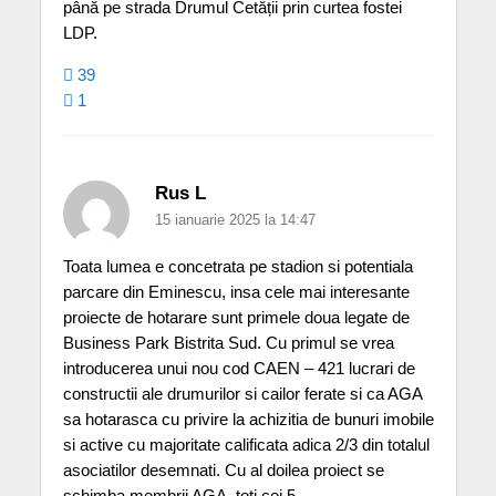
până pe strada Drumul Cetății prin curtea fostei
LDP.
39
1
Rus L
15 ianuarie 2025 la 14:47
Toata lumea e concetrata pe stadion si potentiala
parcare din Eminescu, insa cele mai interesante
proiecte de hotarare sunt primele doua legate de
Business Park Bistrita Sud. Cu primul se vrea
introducerea unui nou cod CAEN – 421 lucrari de
constructii ale drumurilor si cailor ferate si ca AGA
sa hotarasca cu privire la achizitia de bunuri imobile
si active cu majoritate calificata adica 2/3 din totalul
asociatilor desemnati. Cu al doilea proiect se
schimba membrii AGA, toti cei 5.