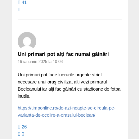
41
Uni primari pot alți fac numai găinări
16 ianuarie 2025 la 10:08
Uni primari pot face lucrurile urgente strict
necesare unui oraş civilizat alți vezi primarul
Becleanului iar alți fac găinări cu stadioane de fotbal
inutile.
https://timponline.ro/de-azi-noapte-se-circula-pe-
varianta-de-ocolire-a-orasului-beclean/
26
0