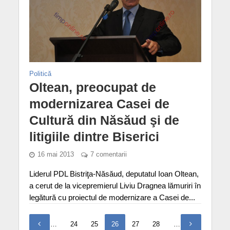
Politică
Oltean, preocupat de
modernizarea Casei de
Cultură din Năsăud şi de
litigiile dintre Biserici
16 mai 2013
7 comentarii
Liderul PDL Bistriţa-Năsăud, deputatul Ioan Oltean,
a cerut de la vicepremierul Liviu Dragnea lămuriri în
legătură cu proiectul de modernizare a Casei de...
1
…
24
25
26
27
28
…
30