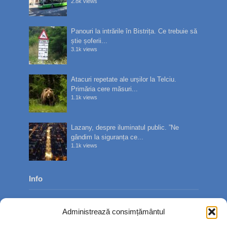
2.8k views
Panouri la intrările în Bistrița. Ce trebuie să
știe șoferii...
3.1k views
Atacuri repetate ale urșilor la Telciu.
Primăria cere măsuri...
1.1k views
Lazany, despre iluminatul public. ”Ne
gândim la siguranța ce...
1.1k views
Info
Despre noi
Administrează consimțământul
Publicitate