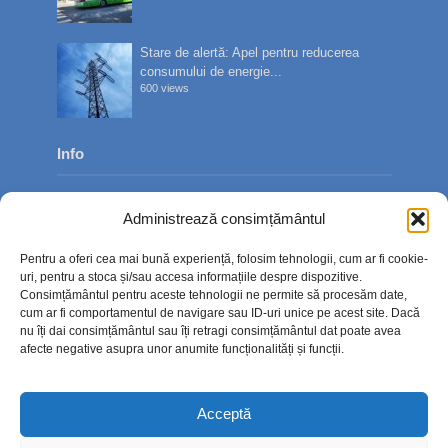
Stare de alertă: Apel pentru reducerea
consumului de energie...
600 views
Info
Despre noi
Administrează consimțământul
Publicitate
Pentru a oferi cea mai bună experiență, folosim tehnologii, cum ar fi cookie-
Contact
uri, pentru a stoca și/sau accesa informațiile despre dispozitive.
Consimțământul pentru aceste tehnologii ne permite să procesăm date,
Politica de confidențialitate
cum ar fi comportamentul de navigare sau ID-uri unice pe acest site. Dacă
nu îți dai consimțământul sau îți retragi consimțământul dat poate avea
Politică cookie-uri (UE)
afecte negative asupra unor anumite funcționalități și funcții.
Acceptă