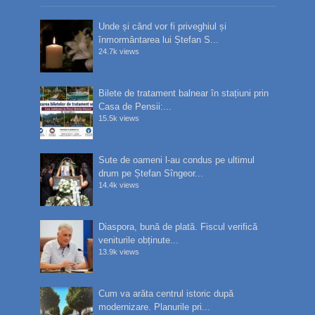
Unde și când vor fi priveghiul și
înmormântarea lui Ștefan S...
24.7k views
Bilete de tratament balnear în stațiuni prin
Casa de Pensii:...
15.5k views
Sute de oameni l-au condus pe ultimul
drum pe Ștefan Sîngeor...
14.4k views
Diaspora, bună de plată. Fiscul verifică
veniturile obținute...
13.9k views
Cum va arăta centrul istoric după
modernizare. Planurile pri...