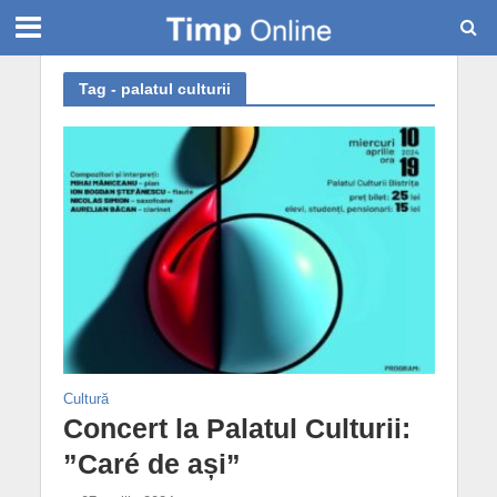
Tag - palatul culturii
Cultură
Concert la Palatul Culturii:
”Caré de ași”