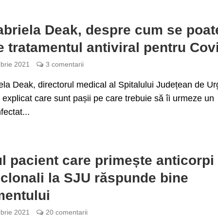
abriela Deak, despre cum se poat
e tratamentul antiviral pentru Cov
brie 2021
3 comentarii
ela Deak, directorul medical al Spitalului Județean de U
 a explicat care sunt pașii pe care trebuie să îi urmeze un
fectat...
l pacient care primește anticorpi
lonali la SJU răspunde bine
mentului
brie 2021
20 comentarii