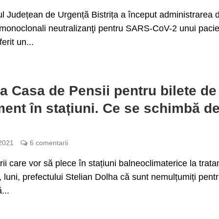
ul Județean de Urgență Bistrița a început administrarea 
 monoclonali neutralizanţi pentru SARS-CoV-2 unui pacie
erit un...
la Casa de Pensii pentru bilete de
ment în stațiuni. Ce se schimbă d
 2021
6 comentarii
ii care vor să plece în stațiuni balneoclimaterice la trat
, luni, prefectului Stelian Dolha că sunt nemulțumiți pent
...