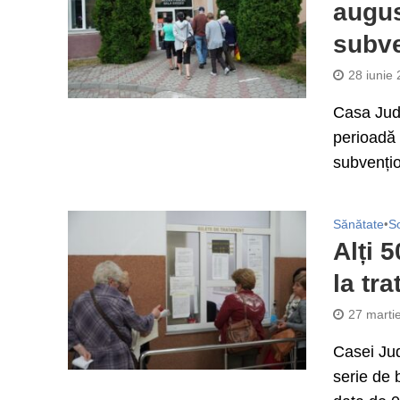
augus
subve
28 iunie
Casa Jude
perioadă 
subvențio
Sănătate
•
So
Alți 
la tra
27 marti
Casei Jud
serie de 