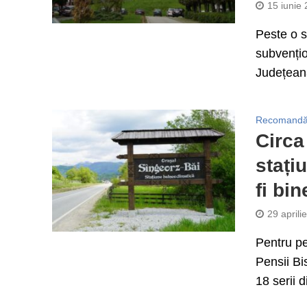
15 iunie
Peste o s
subvențio
Județeană
Recomandă
Circa
stați
fi bi
29 aprili
Pentru pe
Pensii Bi
18 serii d