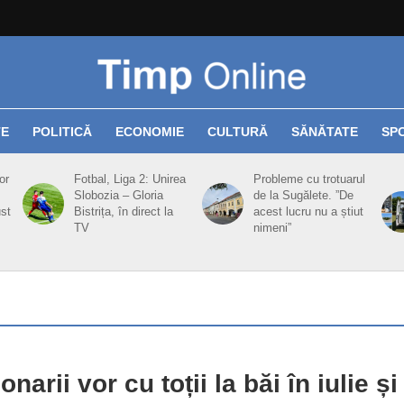
TE
POLITICĂ
ECONOMIE
CULTURĂ
SĂNĂTATE
SP
or
Fotbal, Liga 2: Unirea
Probleme cu trotuarul
Slobozia – Gloria
de la Sugălete. ”De
ust
Bistrița, în direct la
acest lucru nu a știut
TV
nimeni”
narii vor cu toții la băi în iulie și