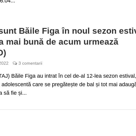
6.04...
unt Băile Figa în noul sezon esti
ea mai bună de acum urmează
O)
 2022
3 comentarii
) Băile Figa au intrat în cel de-al 12-lea sezon estival
adolescentă care se pregătește de bal și tot mai adaug
 să fie și...