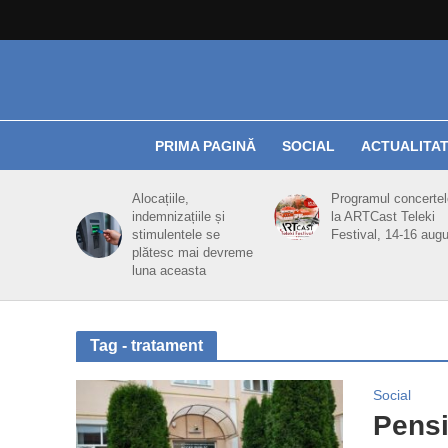
PRIMA PAGINĂ
SOCIAL
ACTUALITA
Alocațiile,
Programul concertel
indemnizațiile și
la ARTCast Teleki
stimulentele se
Festival, 14-16 aug
plătesc mai devreme
luna aceasta
Tag - tratament
Social
Pensio