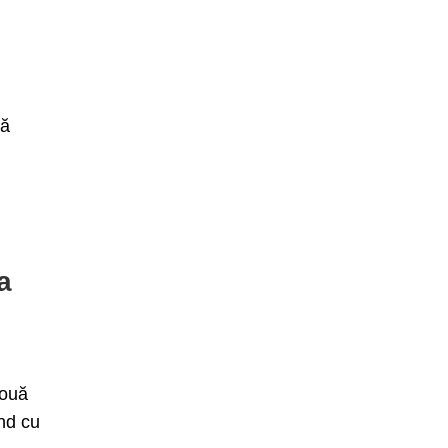
tă
a
nouă
ând cu