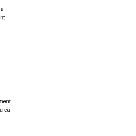
de
nt
e
ament
ru că