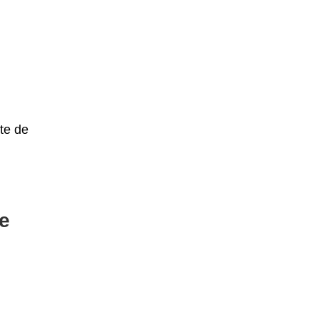
ete de
te