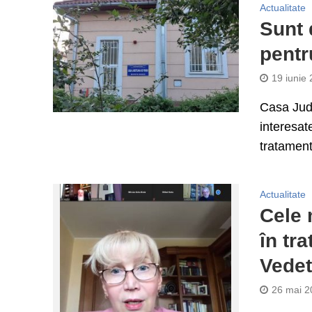
Actualitate
Sunt 
pentr
19 iunie
Casa Jud
interesat
tratament
Actualitate
Cele 
în tr
Vedet
26 mai 2