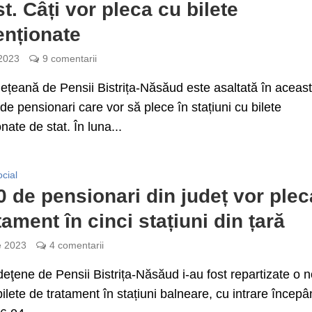
t. Câți vor pleca cu bilete
nționate
 2023
9 comentarii
țeană de Pensii Bistrița-Năsăud este asaltată în aceas
de pensionari care vor să plece în stațiuni cu bilete
nate de stat. În luna...
cial
50 de pensionari din județ vor plec
tament în cinci stațiuni din țară
e 2023
4 comentarii
eţene de Pensii Bistrița-Năsăud i-au fost repartizate o 
bilete de tratament în stațiuni balneare, cu intrare încep