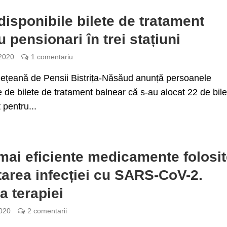
disponibile bilete de tratament
u pensionari în trei stațiuni
 2020
1 comentariu
ețeană de Pensii Bistrița-Năsăud anunță persoanele
e de bilete de tratament balnear că s-au alocat 22 de bil
 pentru...
mai eficiente medicamente folosi
atarea infecției cu SARS-CoV-2.
a terapiei
020
2 comentarii