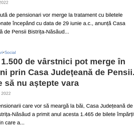
 2022
ută de pensionari vor merge la tratament cu biletele
nate începând cu data de 29 iunie a.c., anunță Casa
 de Pensii Bistrița-Năsăud...
ri
•
Social
 1.500 de vârstnici pot merge în
uni prin Casa Județeană de Pensii
ne să nu aștepte vara
e 2022
nsionarii care vor să meargă la băi, Casa Județeană de
strița-Năsăud a primit anul acesta 1.465 de bilete împărți
in care a...