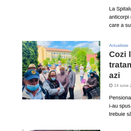
La Spital
anticorpi
care a suf
Actualitate
Cozi 
trata
azi
14 iunie
Pensionar
i-au spus
trebuie să