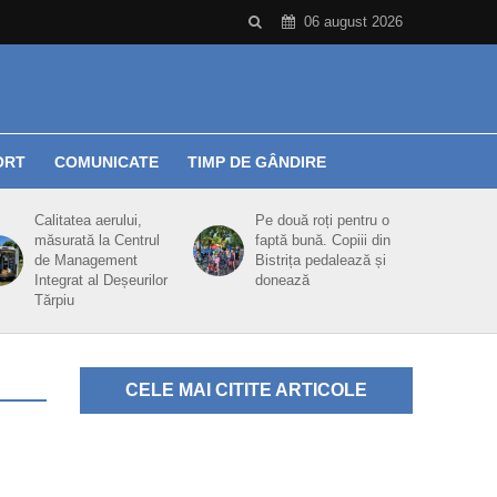
06 august 2026
ORT
COMUNICATE
TIMP DE GÂNDIRE
Calitatea aerului,
Pe două roți pentru o
măsurată la Centrul
faptă bună. Copiii din
de Management
Bistrița pedalează și
Integrat al Deșeurilor
donează
Tărpiu
CELE MAI CITITE ARTICOLE