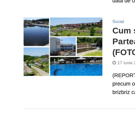
data de 0
Social
Cum s
Part
(FOT
17 iunie
(REPORTAJ
precum o 
brizbriz ca