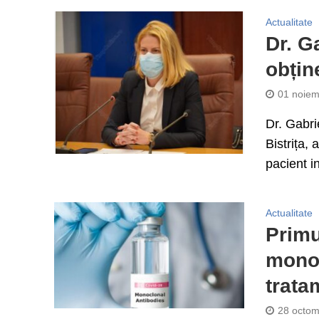
Actualitate
Dr. G
obțin
01 noiem
Dr. Gabri
Bistrița,
pacient in
Actualitate
Primu
monoc
trata
28 octom