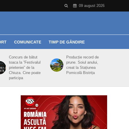
09 august 2026
ORT
COMUNICATE
TIMP DE GÂNDIRE
Concurs de bătut
Producție record de
toaca la ”Festivalul
prune. Soiul anului,
prieteniei” de la
creat la Stațiunea
Chiuza. Cine poate
Pomicolă Bistrița
participa