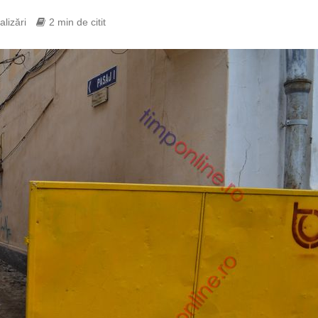
alizări
2 min de citit