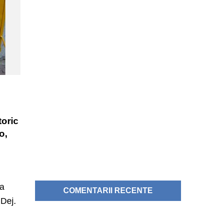
toric
o,
ca
COMENTARII RECENTE
 Dej.