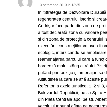
10 octombrie 2013 la 13:35
In “Strategia de Dezvoltare Durabilă 
regeneratea centrului istoric si crear
Codrişor face parte din zona de protecţ
a fost declarată zonă cu valoare pei
şi din zona de protecţie a centrului i
executării construcţiilor va avea în ve
ecologic, interzicându-se amplasarea
reamenajarea parcului care a funcţion
bordează malul stâng al râului Bistri
putând prin poziţie şi amenajări să d
Altitudinea la care se află aceste p
Referitor la axele turistice, 1, 2 si 
Bulevardul Republicii, pe str.Spiru Ha
din Piata Centrala apoi pe str. Albe
vechiului tribunal aflata pe acest tras