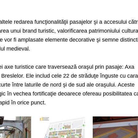
ltele redarea funcţionalităţii pasajelor şi a accesului căt
area unui brand turistic, valorificarea patrimoniului cultura
asee vor fi amplasate elemente decorative şi semne distinct
ilul medieval.
ei axe turistice care traversează oraşul prin pasaje: Axa
 Breslelor. Ele includ cele 22 de străduţe înguste cu cara
urte între laturile de nord şi de sud ale oraşului. Aceste
ic în vechea fortificaţie deoarece ofereau posibilitatea c
rapid în orice punct.