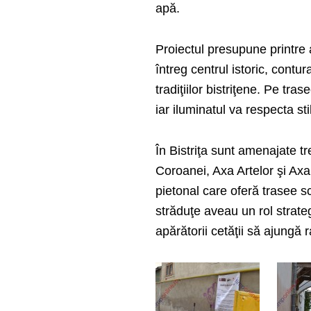
apă.
Proiectul presupune printre a
întreg centrul istoric, contur
tradiţiilor bistriţene. Pe tr
iar iluminatul va respecta st
În Bistriţa sunt amenajate tr
Coroanei, Axa Artelor şi Axa
pietonal care oferă trasee sc
străduţe aveau un rol strateg
apărătorii cetăţii să ajungă 