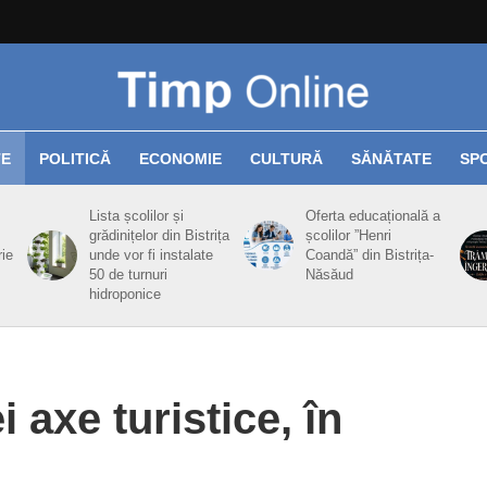
TE
POLITICĂ
ECONOMIE
CULTURĂ
SĂNĂTATE
SP
Lista școlilor și
Oferta educațională a
grădinițelor din Bistrița
școlilor ”Henri
rie
unde vor fi instalate
Coandă” din Bistrița-
50 de turnuri
Năsăud
hidroponice
i axe turistice, în