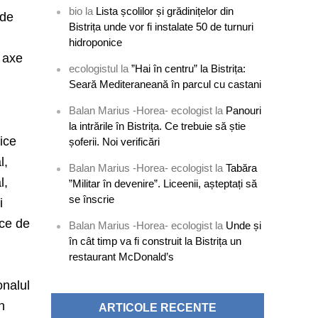
bio
la
Lista școlilor și grădinițelor din
 de
Bistrița unde vor fi instalate 50 de turnuri
hidroponice
r axe
ecologistul
la
”Hai în centru” la Bistrița:
Seară Mediteraneană în parcul cu castani
Balan Marius -Horea- ecologist
la
Panouri
la intrările în Bistrița. Ce trebuie să știe
lice
șoferii. Noi verificări
l,
Balan Marius -Horea- ecologist
la
Tabăra
l,
”Militar în devenire”. Liceenii, așteptați să
se înscrie
i
ice de
Balan Marius -Horea- ecologist
la
Unde și
în cât timp va fi construit la Bistrița un
restaurant McDonald’s
onalul
n
ARTICOLE RECENTE