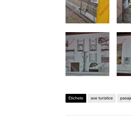
Etichete
axe turistice
pasaj