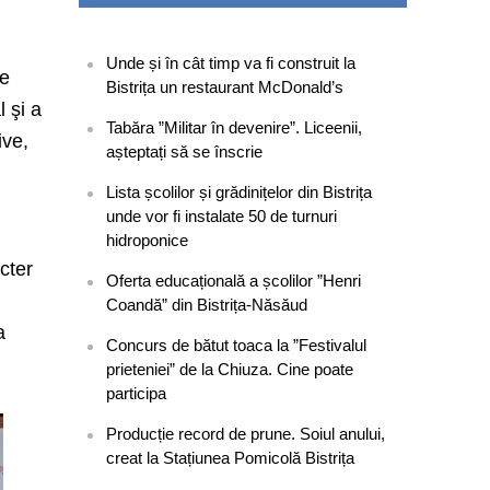
Unde și în cât timp va fi construit la
re
Bistrița un restaurant McDonald’s
l şi a
Tabăra ”Militar în devenire”. Liceenii,
ive,
așteptați să se înscrie
Lista școlilor și grădinițelor din Bistrița
unde vor fi instalate 50 de turnuri
hidroponice
cter
Oferta educațională a școlilor ”Henri
Coandă” din Bistrița-Năsăud
a
Concurs de bătut toaca la ”Festivalul
prieteniei” de la Chiuza. Cine poate
participa
Producție record de prune. Soiul anului,
creat la Stațiunea Pomicolă Bistrița