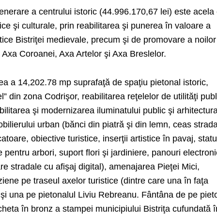
enerare a centrului istoric (44.996.170,67 lei) este acela
rice şi culturale, prin reabilitarea şi punerea în valoare a
istice Bistriţei medievale, precum şi de promovare a noilo
e Axa Coroanei, Axa Artelor şi Axa Breslelor.
a a 14,202.78 mp suprafaţă de spaţiu pietonal istoric,
el” din zona Codrişor, reabilitarea reţelelor de utilităţi pub
bilitarea şi modernizarea iluminatului public şi arhitectura
ilierului urban (bănci din piatră şi din lemn, ceas strada
atoare, obiective turistice, inserţii artistice în pavaj, statu
 pentru arbori, suport flori şi jardiniere, panouri electron
e stradale cu afişaj digital), amenajarea Pieţei Mici,
ene pe traseul axelor turistice (dintre care una în faţa
 şi una pe pietonalul Liviu Rebreanu. Fântâna de pe piet
eta în bronz a stampei municipiului Bistriţa cufundată î