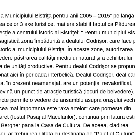
a Municipiului Bistriţa pentru anii 2005 – 2015” pe langa
ea celor 3 axe turistice, mai era stabilit faptul ca Pădure
ie a centrului istoric al Bistriţei: “ Pentru municipiul Bist
sagistică zona împădurită a dealului Codrişor, care face 
storic al municipiului Bistriţa. În aceste zone, autorizarea
dere păstrarea calităţii mediului natural şi a echilibrului
 de unităţi productive. Pentru dealul Codrişor se propu
at aici în perioada interbelică. Dealul Codrişor, deal ca
ţa, în prezent neamenajat, are un potenţial nevalorificat,
evină un punct de atracţie turistică (locuri de belvedere).
uncte permite o vedere de ansamblu asupra oraşului vechi
3, cea mai importanta este “axa artelor” care porneste din
ret (fostul Pasaj al Macelarilor), continua prin latura est
rt Bergher pana la Casa de Cultura. De aceea, cladirea
eu ar trebui reabilitata cu destinatia de “Palat al Culturii”