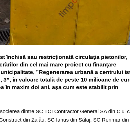
st închisă sau restricţionată circulaţia pietonilor,
rărilor din cel mai mare proiect cu finanţare
nicipalitate, ”Regenerarea urbană a centrului is
 2, 3”, în valoare totală de peste 10 milioane de eur
a în maxim doi ani, aşa cum este stabilit prin
st asocierea dintre SC TCI Contractor General SA din Cluj 
m Construct din Zalău, SC Ianus din Sălaj, SC Renmar din