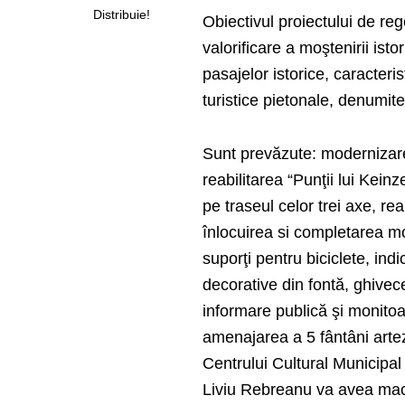
Distribuie!
Obiectivul proiectului de reg
valorificare a moştenirii isto
pasajelor istorice, caracter
turistice pietonale, denumit
Sunt prevăzute: modernizare
reabilitarea “Punţii lui Keinz
pe traseul celor trei axe, rea
înlocuirea si completarea mob
suporţi pentru biciclete, indic
decorative din fontă, ghivece
informare publică şi monitoar
amenajarea a 5 fântâni artezi
Centrului Cultural Municipal
Liviu Rebreanu va avea mach