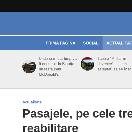
PRIMA PAGINĂ
SOCIAL
ACTUALITA
Unde și în cât timp va
Tabăra ”Militar în
fi construit la Bistrița
devenire”. Liceenii,
un restaurant
așteptați să se însc
McDonald’s
Actualitate
Pasajele, pe cele tre
reabilitare