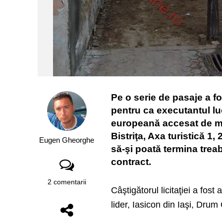
Pe o serie de pasaje a fo
pentru ca executantul luc
europeană accesat de mu
Bistriţa, Axa turistică 1,
Eugen Gheorghe
să-şi poată termina treab
contract.
2 comentarii
Câştigătorul licitaţiei a fo
lider, Iasicon din Iaşi, Dru