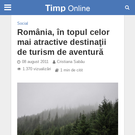
Social
România, în topul celor
mai atractive destinaţii
de turism de aventură
08 august 2011
Cristiana Sabău
1.370 vizualizări
1 min de citit