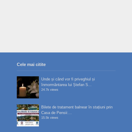
Cele mai citite
Unde și când vor fi priveghiul și
înmormântarea lui Ștefan S...
24.7k views
Bilete de tratament balnear în stațiuni prin
Casa de Pensii:...
15.5k views