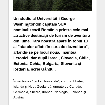
Un studiu al Universităţii George
Washingtondin capitala SUA
nominalizează România printre cele mai
atractive destinaţii de turism de aventură
din lume. Ţara noastră apare în topul 10
al "statelor aflate în curs de dezvoltare",
aflându-se pe locul nouă, înaintea
Letoniei, dar după Israel, Slovacia, Chile,
Estonia, Cehia, Bulgaria, Slovenia şi
Iordania, scrie Gândul.
În secţiunea “ţărilor dezvoltate”, conduc Elveţia,
Islanda şi Noua Zeelandă, urmate de Canada,
Germania, Suedia, Irlanda, Norvegia, Finlanda şi
Austria.