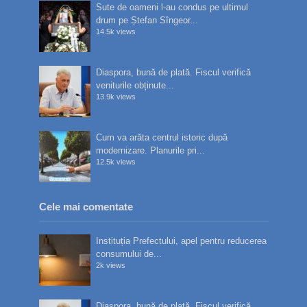
Sute de oameni l-au condus pe ultimul
drum pe Ștefan Sîngeor...
14.5k views
Diaspora, bună de plată. Fiscul verifică
veniturile obținute...
13.9k views
Cum va arăta centrul istoric după
modernizare. Planurile pri...
12.5k views
Cele mai comentate
Instituția Prefectului, apel pentru reducerea
consumului de...
2k views
Diaspora, bună de plată. Fiscul verifică