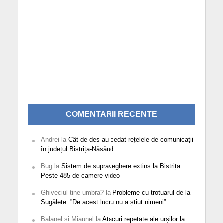
COMENTARII RECENTE
Andrei
la
Cât de des au cedat rețelele de comunicații
în județul Bistrița-Năsăud
Bug
la
Sistem de supraveghere extins la Bistrița.
Peste 485 de camere video
Ghiveciul tine umbra?
la
Probleme cu trotuarul de la
Sugălete. ”De acest lucru nu a știut nimeni”
Balanel si Miaunel
la
Atacuri repetate ale urșilor la