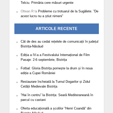
Telciu. Primăria cere măsuri urgente
Oltean R
la
Probleme cu trotuarul de la Sugălete. ”De
acest lucru nu a știut nimeni”
ARTICOLE RECENTE
Cât de des au cedat rețelele de comunicații în județul
Bistrița-Năsăud
Ediția a IV-a a Festivalului Internațional de Film
Pasaje: 2-6 septembrie, Bistrița
Fotbal: Gloria Bistrița pornește la drum și în noua
ediție a Cupei României
Restaurare încheiată la Turnul Dogarilor și Zidul
Cetății Medievale Bistrița
”Hai în centru” la Bistrița: Seară Mediteraneană în
parcul cu castani
Oferta educațională a școlilor ”Henri Coandă” din