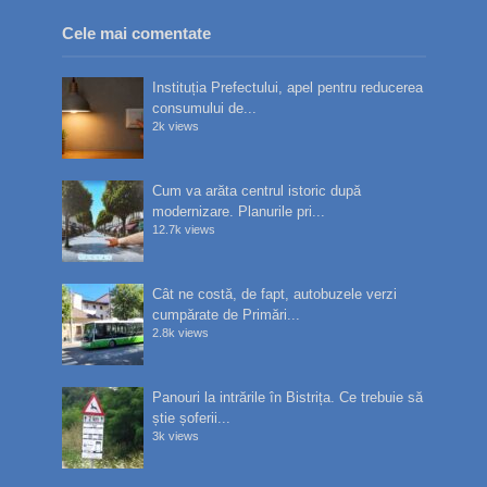
Cele mai comentate
Instituția Prefectului, apel pentru reducerea
consumului de...
2k views
Cum va arăta centrul istoric după
modernizare. Planurile pri...
12.7k views
Cât ne costă, de fapt, autobuzele verzi
cumpărate de Primări...
2.8k views
Panouri la intrările în Bistrița. Ce trebuie să
știe șoferii...
3k views