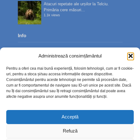
Atacuri repetate ale urșilor la Telciu.
Primăria cere măsuri...
1.1k views
Info
Despre noi
Administrează consimțământul
Publicitate
Pentru a oferi cea mai bună experiență, folosim tehnologii, cum ar fi cookie-
Contact
uri, pentru a stoca și/sau accesa informațiile despre dispozitive.
Consimțământul pentru aceste tehnologii ne permite să procesăm date,
Politica de confidențialitate
cum ar fi comportamentul de navigare sau ID-uri unice pe acest site. Dacă
nu îți dai consimțământul sau îți retragi consimțământul dat poate avea
Politică cookie-uri (UE)
afecte negative asupra unor anumite funcționalități și funcții.
Acceptă
Refuză