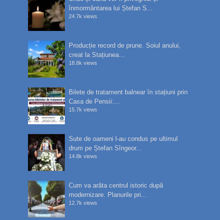
înmormântarea lui Ștefan S...
24.7k views
Producție record de prune. Soiul anului,
creat la Stațiunea...
18.8k views
Bilete de tratament balnear în stațiuni prin
Casa de Pensii:...
15.7k views
Sute de oameni l-au condus pe ultimul
drum pe Ștefan Sîngeor...
14.8k views
Cum va arăta centrul istoric după
modernizare. Planurile pri...
12.7k views