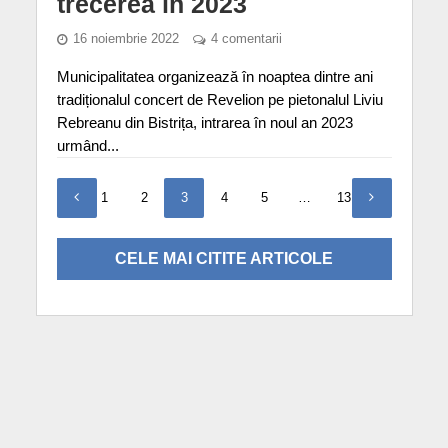
trecerea în 2023
16 noiembrie 2022
4 comentarii
Municipalitatea organizează în noaptea dintre ani
tradiționalul concert de Revelion pe pietonalul Liviu
Rebreanu din Bistrița, intrarea în noul an 2023
urmând...
1
2
3
4
5
…
13
CELE MAI CITITE ARTICOLE