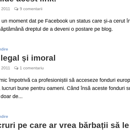
e 2011
9 comentarii
 un moment dat pe Facebook un status care și-a cerut î
ăptâmână dreptul de a deveni o postare pe blog.
ndire
ilegal și imoral
e 2011
1 comentariu
ic împotrivă ca profesioniștii să acceseze fonduri euro
ă lucruri bune pentru oameni. Când însă aceste fonduri s
doar de...
ndire
cruri pe care ar vrea bărbații să le