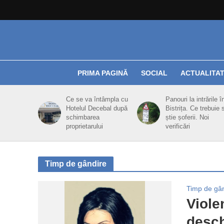
PRIMA PAGINĂ
SOCIAL
ACTUALITA
Ce se va întâmpla cu
Panouri la intrările î
Hotelul Decebal după
Bistrița. Ce trebuie 
schimbarea
știe șoferii. Noi
proprietarului
verificări
Timp de gândire
Timp de gâ
Viole
desch