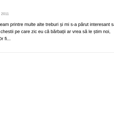
e 2011
seam printre multe alte treburi și mi s-a părut interesant s
 chestii pe care zic eu că bărbații ar vrea să le știm noi,
r fi...