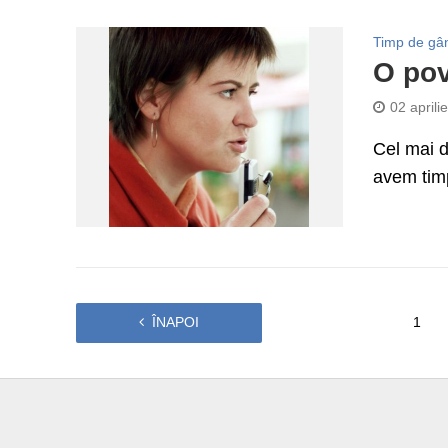
Timp de gâ
O pov
02 aprili
Cel mai d
avem tim
ÎNAPOI
1