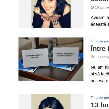
16 aprili
Aveam la
această s
Timp de gâ
Între 
15 aprili
Nu am nim
și să fac
accesate 
Timp de gâ
13 lu