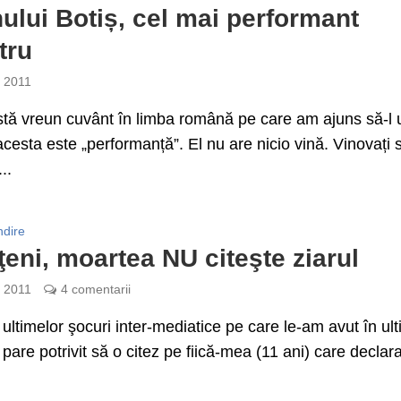
lui Botiș, cel mai performant
tru
e 2011
tă vreun cuvânt în limba română pe care am ajuns să-l 
acesta este „performanță”. El nu are nicio vină. Vinovați 
..
ndire
iţeni, moartea NU citeşte ziarul
e 2011
4 comentarii
 ultimelor şocuri inter-mediatice pe care le-am avut în ult
 pare potrivit să o citez pe fiică-mea (11 ani) care declara