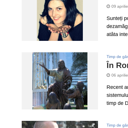
09 aprili
Sunteți p
dezamăgiț
atâta inte
Timp de gâ
În Ro
06 aprili
Recent am
sistemulu
timp de 
Timp de gâ