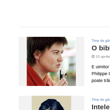
Timp de gâ
O bib
10 aprili
E uimitor
Philippe 
poate trăi
Timp de gâ
Intel