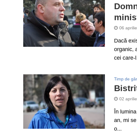
Domnu
minis
06 aprili
Dacă exis
organic, 
cei care-l.
Timp de gâ
Bistr
02 aprili
În lumina
an, mi se
o...