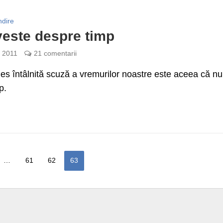
ndire
este despre timp
e 2011
21 comentarii
es întâlnită scuză a vremurilor noastre este aceea că nu
p.
…
61
62
63