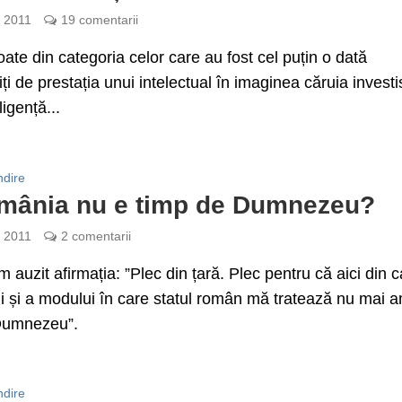
e 2011
19 comentarii
oate din categoria celor care au fost cel puțin o dată
i de prestația unui intelectual în imaginea căruia investi
ligență...
ndire
mânia nu e timp de Dumnezeu?
e 2011
2 comentarii
 auzit afirmația: ”Plec din țară. Plec pentru că aici din 
i și a modului în care statul român mă tratează nu mai 
Dumnezeu”.
ndire