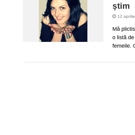
știm
12 aprili
Mă plicti
o listă de
femeile. O