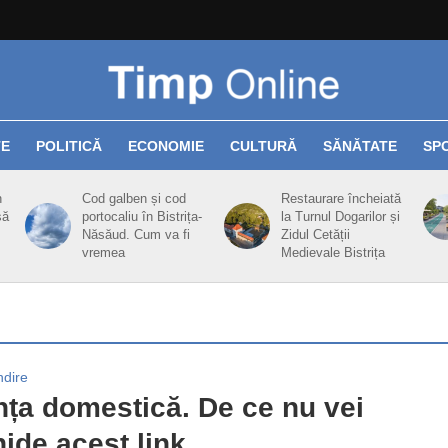
TE
POLITICĂ
ECONOMIE
CULTURĂ
SĂNĂTATE
SP
n
Cod galben și cod
Restaurare încheiată
să
portocaliu în Bistrița-
la Turnul Dogarilor și
Năsăud. Cum va fi
Zidul Cetății
vremea
Medievale Bistrița
ndire
nța domestică. De ce nu vei
ide acest link.