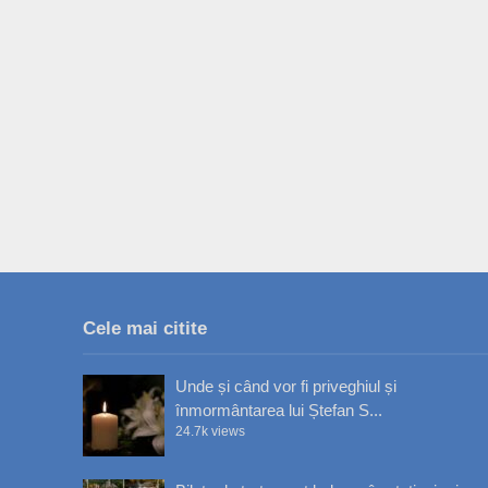
Cele mai citite
Unde și când vor fi priveghiul și
înmormântarea lui Ștefan S...
24.7k views