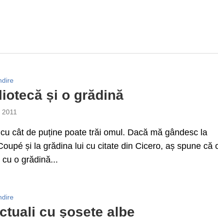
ndire
liotecă și o grădină
e 2011
 cu cât de puține poate trăi omul. Dacă mă gândesc la
Coupé și la grădina lui cu citate din Cicero, aș spune că
 cu o grădină...
ndire
ectuali cu șosete albe