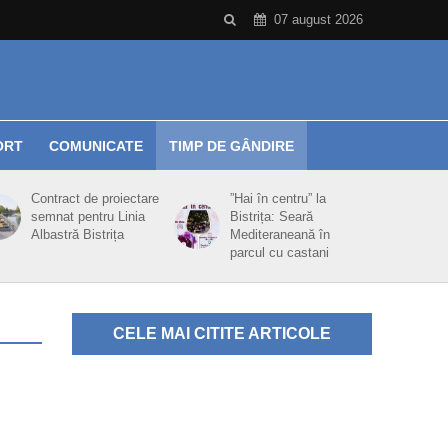
07 august 2026
ORT
COMUNICATE
TIMP DE GÂNDIRE
Contract de proiectare
”Hai în centru” la
semnat pentru Linia
Bistrița: Seară
Albastră Bistrița
Mediteraneană în
parcul cu castani
CELE MAI CITITE ARTICOLE