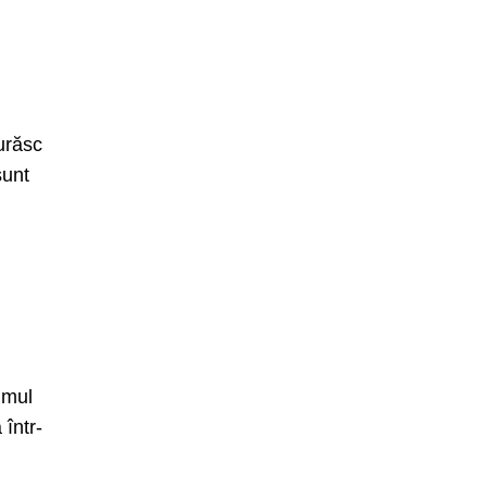
urăsc
sunt
imul
 într-