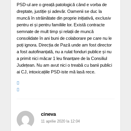
PSD-ul are o greață patologică când e vorba de
dreptate, justiție și adevăr. Oamenii se duc la
muncă în străinătate din proprie inițiativă, exclusiv
pentru ei și pentru familiile lor. Există contracte
semnate de mult timp și relații de muncă
consolidate în ani buni de colaborare pe care nu le
poți ignora. Direcția de Pază unde am fost director
a fost autofinanțată, nu a rulat fonduri publice și nu
a primit nici măcar 1 leu finanțare de la Consiliul
Județean. Nu am avut nici o treabă cu banii publici
ai CJ, intoxicațiile PSD-iste mă lasă rece.
cineva
11 aprilie 2020 la 12:04