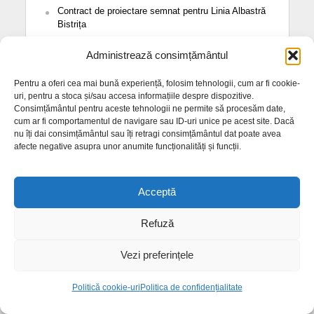
Contract de proiectare semnat pentru Linia Albastră
Bistrița
”Hai în centru” la Bistrița: Seară Mediteraneană în
Administrează consimțământul
parcul cu castani
Pentru a oferi cea mai bună experiență, folosim tehnologii, cum ar fi cookie-
Cât de des au cedat rețelele de comunicații în județul
uri, pentru a stoca și/sau accesa informațiile despre dispozitive.
Bistrița-Năsăud
Consimțământul pentru aceste tehnologii ne permite să procesăm date,
cum ar fi comportamentul de navigare sau ID-uri unice pe acest site. Dacă
Ediția a IV-a a Festivalului Internațional de Film
nu îți dai consimțământul sau îți retragi consimțământul dat poate avea
Pasaje: 2-6 septembrie, Bistrița
afecte negative asupra unor anumite funcționalități și funcții.
Acceptă
Refuză
Vezi preferințele
Politică cookie-uri
Politica de confidențialitate