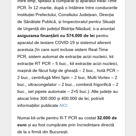
Între timp, spitalul a cumpărat și aparatul Real-Time
PCR. În 12 martie, după o întâlnire între conducerile
Instituției Prefectului, Consiliului Județean, Direcția
de Sănătate Publică, și Inspectoratul pentru Situații
de Urgență din județul Bistrița-Năsăud, s-a anunțat
asigurarea finanțării cu 574.000 de lei
pentru
aparatul de testare COVID-19 și sistemul aferent
acestuia (în care sunt incluse sistem Real-Time
PCR, sistem automat de extracție acizi nucleici, kit
extracție RT PCR – 5 buc., kit extracție acizi nucleici,
mașină de făcut fulgi de gheață – 2 buc., hotă PCR –
2 buc., centrifugă Mini Spin – 2 buc, Multi Vortex – 2
buc., ultracongelator – 2 buc., combină frigorifică – 2
buc., set pipete automate – 2×5 buc.). Alte județe au
alocat între 300.000 și 400.000 de lei, potrivit
informațiilor publicate
AICI.
Numai kit-urile pentru R-T PCR au costat
32.000 de
euro
și au fost cumpărate prin încredințare directă
de la o firmă din București.