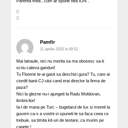
Parerea mea , cum ar spune nea ION .
Pamfir
11 aprilie 2020 la 09:52
Mai latraule, nici nu merita sa ma obosesc sa-ti
scriu cateva ganduri!
Tu Florene te-ai gasit sa deschizi gura? Tu, care ai
ciordit banii CJ-ului cand erai director la firma de
paza?
Nici la glezne nu-i ajungeti la Radu Moldovan,
limbricilor!
Ia-l de mana pe Turc – bugetarul de lux si mereti la
guvern ca-s a vostrii si spuneti-le sa faca ceea ce
trebuie, sa timita kit-uri de testare, ca murim pe
capete !