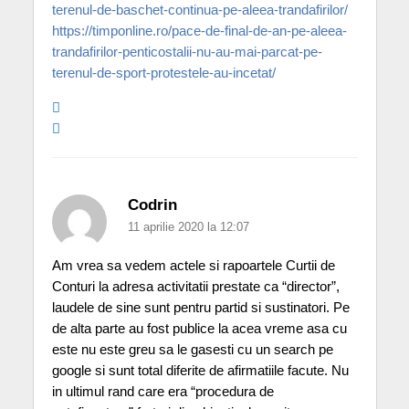
terenul-de-baschet-continua-pe-aleea-trandafirilor/
https://timponline.ro/pace-de-final-de-an-pe-aleea-
trandafirilor-penticostalii-nu-au-mai-parcat-pe-
terenul-de-sport-protestele-au-incetat/
Codrin
11 aprilie 2020 la 12:07
Am vrea sa vedem actele si rapoartele Curtii de
Conturi la adresa activitatii prestate ca “director”,
laudele de sine sunt pentru partid si sustinatori. Pe
de alta parte au fost publice la acea vreme asa cu
este nu este greu sa le gasesti cu un search pe
google si sunt total diferite de afirmatiile facute. Nu
in ultimul rand care era “procedura de