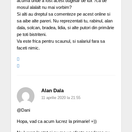
acuma unde a fost acest bugetar de lux ?ca de
mosul alalalt nu mai vorbim?
Si alti au dreptul sa comenteze pe acest online si
sa aibe alte pareri. Nu reprezentati tu, rabinul, alan
dala, solcan, bradea, lidia, si alte putori din primărie
pe toti bistriteni.
Va este frica pentru scaunul, si salariul fara sa
faceti nimic.
Alan Dala
11 aprilie 2020 la 21:55
@Dani
Hopa, vad ca acum lucrez la primarie! =))