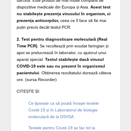
sarcină. Este produs de mai multe companii de
dispozitive medicale din Europa și Asia.
Acest test
nu stabilește prezența virusului în organism, ci
prezența anticorpilor,
ceea ce îl face să fie mai
puțin precis decât testul PCR.
2. Test pentru diagnosticare moleculară (Real
Time PCR)
. Se recoltează prin exudat faringian și
apoi se prelucrează în laborator, cu ajutorul unui
aparat special.
Testul stabilește dacă virusul
COVID-19 este sau nu prezent în organismul
pacientului
. Obținerea rezultatului durează câteva
ore. (sursa Recorder)
CITEȘTE ȘI:
Ce lipsește ca să poată începe testele
Covid-19 și în Laboratorul de biologie
moleculară de la DSVSA
Testele pentru Covid-19 se fac tot la