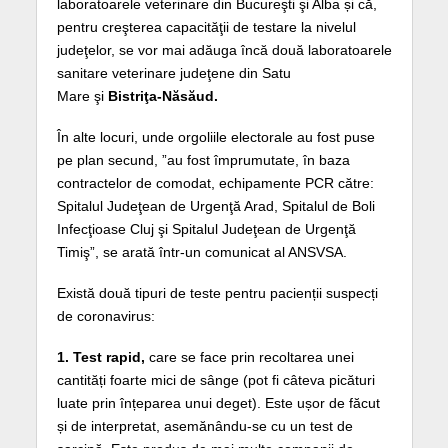
laboratoarele veterinare din Bucureşti şi Alba și că,
pentru creşterea capacităţii de testare la nivelul
judeţelor, se vor mai adăuga încă două laboratoarele
sanitare veterinare judeţene din Satu
Mare şi
Bistriţa-Năsăud.
În alte locuri, unde orgoliile electorale au fost puse
pe plan secund, ”au fost împrumutate, în baza
contractelor de comodat, echipamente PCR către:
Spitalul Judeţean de Urgenţă Arad, Spitalul de Boli
Infecţioase Cluj şi Spitalul Judeţean de Urgenţă
Timiş”, se arată într-un comunicat al ANSVSA.
Există două tipuri de teste pentru pacienții suspecți
de coronavirus:
1.
Test rapid,
care se face prin recoltarea unei
cantități foarte mici de sânge (pot fi câteva picături
luate prin înțeparea unui deget). Este ușor de făcut
și de interpretat, asemănându-se cu un test de