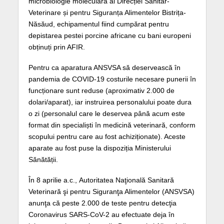
microbiologie moleculară al Direcției Sanitar-
Veterinare și pentru Siguranța Alimentelor Bistrița-
Năsăud, echipamentul fiind cumpărat pentru
depistarea pestei porcine africane cu bani europeni
obținuți prin AFIR.
Pentru ca aparatura ANSVSA să deservească în
pandemia de COVID-19 costurile necesare punerii în
funcționare sunt reduse (aproximativ 2.000 de
dolari/aparat), iar instruirea personalului poate dura
o zi (personalul care le deservea până acum este
format din specialiști în medicină veterinară, conform
scopului pentru care au fost achiziționate). Aceste
aparate au fost puse la dispoziția Ministerului
Sănătății.
În 8 aprilie a.c.,
Autoritatea Naţională Sanitară
Veterinară şi pentru Siguranţa Alimentelor (ANSVSA)
anunţa că peste 2.000 de teste pentru detecţia
Coronavirus SARS-CoV-2 au efectuate deja în