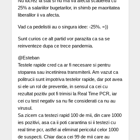
Nu lucrez la stat si nu ma va afecta scaderea cu
25% a salariilor bugetarilor, in shimb pe maoritatea
liberalilor ii va afecta.
Vad ca pedelistii au o singura idee: -25%. =))
Sunt curios ce alt partid vor parazita ca sa se
reinventeze dupa ce trece pandemia.
@Esteban
Testele rapide cred ca ar fi necesare si pentru
stoparea sau incetinirea transmiterii. Am vazut ca
politrucii sunt impotriva testelor rapide, dar pot avea
si ele un rol de preventie, in sensul ca cei cu
rezultat pozitiv pot fi trimisi la Real Time PCR, iar
cei cu test negativ sa nu fie considerati ca nu au
virusul.
Sa zicem ca testezi rapid 100 de mii, din care 1000
ies pozitivi, asa ca ii poti carantina si ii testezi cu
real time pcr, astfel ai eliminat pericolul celor 1000
de suspecti. Chiar daca cei 99 de mii care au