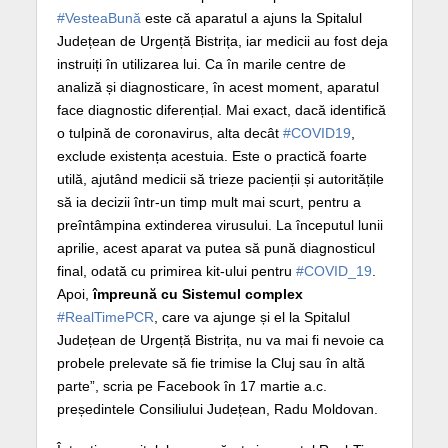
#VesteaBună
este că aparatul a ajuns la Spitalul
Județean de Urgență Bistrița, iar medicii au fost deja
instruiți în utilizarea lui. Ca în marile centre de
analiză și diagnosticare, în acest moment, aparatul
face diagnostic diferențial. Mai exact, dacă identifică
o tulpină de coronavirus, alta decât
#COVID19
,
exclude existența acestuia. Este o practică foarte
utilă, ajutând medicii să trieze pacienții și autoritățile
să ia decizii într-un timp mult mai scurt, pentru a
preîntâmpina extinderea virusului. La începutul lunii
aprilie, acest aparat va putea să pună diagnosticul
final, odată cu primirea kit-ului pentru
#COVID_19
.
Apoi,
împreună cu Sistemul complex
#RealTimePCR
, care va ajunge și el la Spitalul
Județean de Urgență Bistrița, nu va mai fi nevoie ca
probele prelevate să fie trimise la Cluj sau în altă
parte”, scria pe Facebook în 17 martie a.c.
președintele Consiliului Județean, Radu Moldovan.