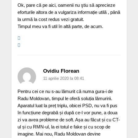
Ok, pare că pe aici, oamenii nu ştiu să aprecieze
eforturile altora de a vulgariza informație utilă , până
la urmă la cost redus vezi gratuit.
Timpul meu va fi util în altă parte, de acum.
Ovidiu Florean
11 aprilie 2020 la 08:41
Pentru cei ce nu s-au lămurit că numa gura-i de
Radu Moldovan, timpul le oferă soluția lămuririi.
Aparatul luat la preț triplu, obicei PSD, nu va fi pus
în funcțiune degrabă și după ce-l vor pune, a doua
zi va avea probleme de soft. Așa au făcut și cu CT-
ul și cu RMN-ul, la ei totul e fake și cu scop de
imagine. Mai nou, Radu Moldovan devine