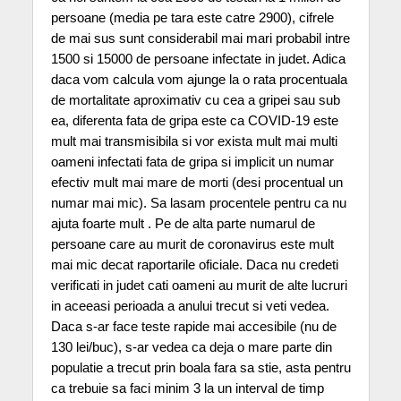
persoane (media pe tara este catre 2900), cifrele
de mai sus sunt considerabil mai mari probabil intre
1500 si 15000 de persoane infectate in judet. Adica
daca vom calcula vom ajunge la o rata procentuala
de mortalitate aproximativ cu cea a gripei sau sub
ea, diferenta fata de gripa este ca COVID-19 este
mult mai transmisibila si vor exista mult mai multi
oameni infectati fata de gripa si implicit un numar
efectiv mult mai mare de morti (desi procentual un
numar mai mic). Sa lasam procentele pentru ca nu
ajuta foarte mult . Pe de alta parte numarul de
persoane care au murit de coronavirus este mult
mai mic decat raportarile oficiale. Daca nu credeti
verificati in judet cati oameni au murit de alte lucruri
in aceeasi perioada a anului trecut si veti vedea.
Daca s-ar face teste rapide mai accesibile (nu de
130 lei/buc), s-ar vedea ca deja o mare parte din
populatie a trecut prin boala fara sa stie, asta pentru
ca trebuie sa faci minim 3 la un interval de timp