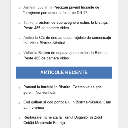
Armean Lucian
la
Precizări privind lucrările de
întreținere prin covor asfaltic pe DN 17
Totikő
la
Sistem de supraveghere extins la Bistrița.
Peste 485 de camere video
Andrei
la
Cât de des au cedat rețelele de comunicații
în județul Bistrița-Năsăud
Vultur
la
Sistem de supraveghere extins la Bistrița.
Peste 485 de camere video
ARTICOLE RECENTE
Panouri la intrările în Bistrița. Ce trebuie să știe
șoferii. Noi verificări
Cod galben și cod portocaliu în Bistrița-Năsăud. Cum
va fi vremea
Restaurare încheiată la Turnul Dogarilor și Zidul
Cetății Medievale Bistrița