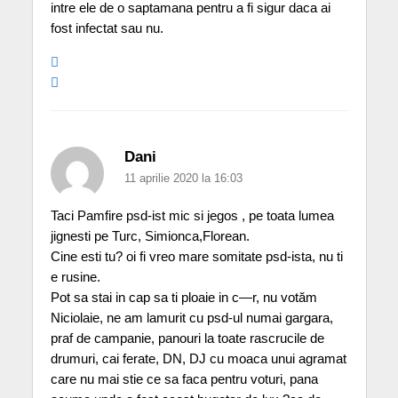
intre ele de o saptamana pentru a fi sigur daca ai
fost infectat sau nu.
Dani
11 aprilie 2020 la 16:03
Taci Pamfire psd-ist mic si jegos , pe toata lumea
jignesti pe Turc, Simionca,Florean.
Cine esti tu? oi fi vreo mare somitate psd-ista, nu ti
e rusine.
Pot sa stai in cap sa ti ploaie in c—r, nu votăm
Niciolaie, ne am lamurit cu psd-ul numai gargara,
praf de campanie, panouri la toate rascrucile de
drumuri, cai ferate, DN, DJ cu moaca unui agramat
care nu mai stie ce sa faca pentru voturi, pana