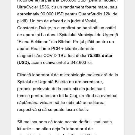
RotorGene) și până la 140.000 USD (pentru modelul
UltraCycler 1536, cu un randament foarte mare, sau
aproximativ 90.000 USD pentru QuantStudio 12k, de
pildă). Un om de afaceri din județul Vaslui,
Constantin Duluțe, a cumpărat pe banii săi un astfel
de aparat și l-a donat Spitalului Municipal de Urgență
“Elena Beldiman” din Bârlad. Prețul plătit pentru un
aparat Real Time PCR + kiturile aferente
diagnosticării COVID-19 a fost de fix
75.898 dolari
(USD),
acum echivalentul a 342.603 lei.
Fiindcă laboratorul de microbiologie moleculară de la
Spitalul de Urgență Bistrița nu are acreditare,
probele prelevate de la pacienții din județ sunt
trimise pentru testare tot la Cluj, urmând ca eventual
săptămâna viitoare să fie obținută acreditarea
respectivă și să se poate lucra efectiv.
Să mai spunem că toate aceste dotări – mai puțin
kit-urile – se aflau deja în laboratorul de