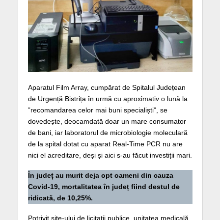
Aparatul Film Array, cumpărat de Spitalul Județean
de Urgență Bistrița în urmă cu aproximativ o lună la
”recomandarea celor mai buni specialiști”, se
dovedește, deocamdată doar un mare consumator
de bani, iar laboratorul de microbiologie moleculară
de la spital dotat cu aparat Real-Time PCR nu are
nici el acreditare, deși și aici s-au făcut investiții mari.
În județ au murit deja opt oameni din cauza
Covid-19, mortalitatea în județ fiind destul de
ridicată, de 10,25%.
Potrivit site-ului de licitații publice, unitatea medicală,