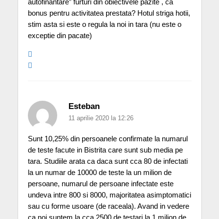
autofinantare” furturi din obiectivele pazite , ca
bonus pentru activitatea prestata? Hotul striga hotii,
stim asta si este o regula la noi in tara (nu este o
exceptie din pacate)
Esteban
11 aprilie 2020 la 12:26
Sunt 10,25% din persoanele confirmate la numarul
de teste facute in Bistrita care sunt sub media pe
tara. Studiile arata ca daca sunt cca 80 de infectati
la un numar de 10000 de teste la un milion de
persoane, numarul de persoane infectate este
undeva intre 800 si 8000, majoritatea asimptomatici
sau cu forme usoare (de raceala). Avand in vedere
ca noi suntem la cca 2500 de testari la 1 milion de