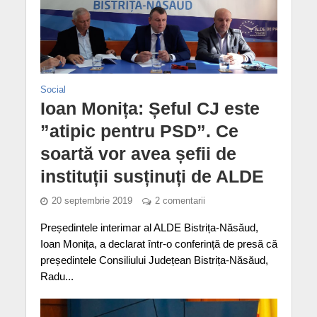
Social
Ioan Monița: Șeful CJ este
”atipic pentru PSD”. Ce
soartă vor avea șefii de
instituții susținuți de ALDE
20 septembrie 2019
2 comentarii
Președintele interimar al ALDE Bistrița-Năsăud,
Ioan Monița, a declarat într-o conferință de presă că
președintele Consiliului Județean Bistrița-Năsăud,
Radu...