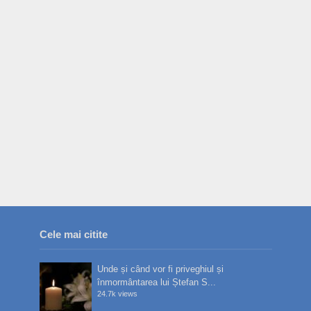
Cele mai citite
Unde și când vor fi priveghiul și
înmormântarea lui Ștefan S...
24.7k views