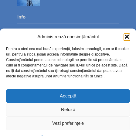
Info
Despre noi
Administrează consimțământul
Publicitate
Pentru a oferi cea mai bună experiență, folosim tehnologii, cum ar fi cookie-
Contact
uri, pentru a stoca și/sau accesa informațiile despre dispozitive.
Consimțământul pentru aceste tehnologii ne permite să procesăm date,
Politica de confidențialitate
cum ar fi comportamentul de navigare sau ID-uri unice pe acest site. Dacă
nu îți dai consimțământul sau îți retragi consimțământul dat poate avea
Politică cookie-uri (UE)
afecte negative asupra unor anumite funcționalități și funcții.
Acceptă
Refuză
Vezi preferințele