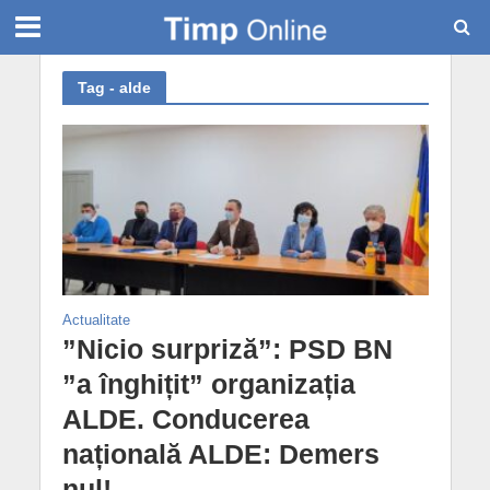
Tag - alde
Actualitate
”Nicio surpriză”: PSD BN
”a înghițit” organizația
ALDE. Conducerea
națională ALDE: Demers
nul!