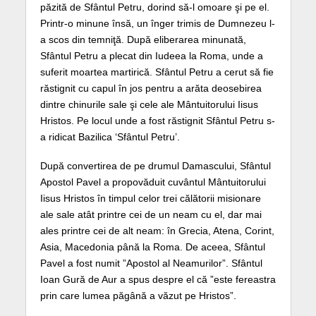
păzită de Sfântul Petru, dorind să-l omoare şi pe el.
Printr-o minune însă, un înger trimis de Dumnezeu l-
a scos din temniţă. După eliberarea minunată,
Sfântul Petru a plecat din Iudeea la Roma, unde a
suferit moartea martirică. Sfântul Petru a cerut să fie
răstignit cu capul în jos pentru a arăta deosebirea
dintre chinurile sale şi cele ale Mântuitorului Iisus
Hristos. Pe locul unde a fost răstignit Sfântul Petru s-
a ridicat Bazilica ‘Sfântul Petru’.
După convertirea de pe drumul Damascului, Sfântul
Apostol Pavel a propovăduit cuvântul Mântuitorului
Iisus Hristos în timpul celor trei călătorii misionare
ale sale atât printre cei de un neam cu el, dar mai
ales printre cei de alt neam: în Grecia, Atena, Corint,
Asia, Macedonia până la Roma. De aceea, Sfântul
Pavel a fost numit ”Apostol al Neamurilor”. Sfântul
Ioan Gură de Aur a spus despre el că ”este fereastra
prin care lumea păgână a văzut pe Hristos”.