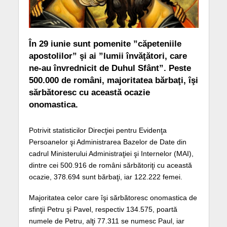
În 29 iunie sunt pomenite ”căpeteniile
apostolilor” şi ai ”lumii învăţători, care
ne-au învrednicit de Duhul Sfânt”. Peste
500.000 de români, majoritatea bărbaţi, îşi
sărbătoresc cu această ocazie
onomastica.
Potrivit statisticilor Direcţiei pentru Evidenţa
Persoanelor şi Administrarea Bazelor de Date din
cadrul Ministerului Administraţiei şi Internelor (MAI),
dintre cei 500.916 de români sărbătoriţi cu această
ocazie, 378.694 sunt bărbaţi, iar 122.222 femei.
Majoritatea celor care îşi sărbătoresc onomastica de
sfinţii Petru şi Pavel, respectiv 134.575, poartă
numele de Petru, alţi 77.311 se numesc Paul, iar