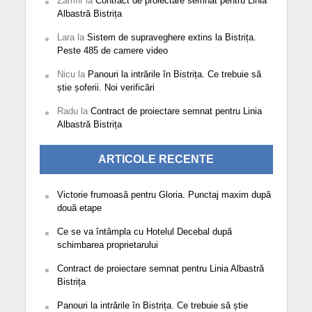
Zamfir
la
Contract de proiectare semnat pentru Linia
Albastră Bistrița
Lara
la
Sistem de supraveghere extins la Bistrița.
Peste 485 de camere video
Nicu
la
Panouri la intrările în Bistrița. Ce trebuie să
știe șoferii. Noi verificări
Radu
la
Contract de proiectare semnat pentru Linia
Albastră Bistrița
ARTICOLE RECENTE
Victorie frumoasă pentru Gloria. Punctaj maxim după
două etape
Ce se va întâmpla cu Hotelul Decebal după
schimbarea proprietarului
Contract de proiectare semnat pentru Linia Albastră
Bistrița
Panouri la intrările în Bistrița. Ce trebuie să știe