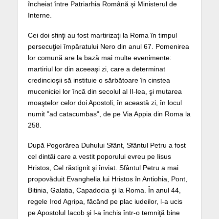
încheiat între Patriarhia Română şi Ministerul de
Interne.
Cei doi sfinţi au fost martirizaţi la Roma în timpul
persecuţiei împăratului Nero din anul 67. Pomenirea
lor comună are la bază mai multe evenimente:
martiriul lor din aceeaşi zi, care a determinat
credincioşii să instituie o sărbătoare în cinstea
muceniciei lor încă din secolul al II-lea, şi mutarea
moaştelor celor doi Apostoli, în această zi, în locul
numit ”ad catacumbas”, de pe Via Appia din Roma la
258.
După Pogorârea Duhului Sfânt, Sfântul Petru a fost
cel dintâi care a vestit poporului evreu pe Iisus
Hristos, Cel răstignit şi înviat. Sfântul Petru a mai
propovăduit Evanghelia lui Hristos în Antiohia, Pont,
Bitinia, Galatia, Capadocia şi la Roma. În anul 44,
regele Irod Agripa, făcând pe plac iudeilor, l-a ucis
pe Apostolul Iacob şi l-a închis într-o temniţă bine