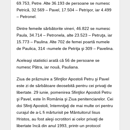
69.753, Petre. Alte 36.193 de persoane se numesc
Petrică, 32.569 – Pavel, 17.504 – Petrişor, iar 4.499
– Petronel.
Dintre femeile sărbătorite vineri, 46.822 se numesc
Paula, 34.714 – Petronela, alte 23.523 – Petruţa, iar
15.773 – Paulina. Alte 702 de femei poartă numele
de Paulica, 314 -numele de Petriţa şi 309 – Pavelina.
Aceleaşi statistici arată că 56 de persoane se
numesc Pătra, iar nouă, Pauliana.
Ziua de prăznuire a Sfinţilor Apostoli Petru şi Pavel
este zi de sărbătoare deosebită pentru cei privaţi de
libertate. 29 iunie, pomenirea Sfinţilor Apostoli Petru
şi Pavel, este în România şi Ziua penitenciarelor. Cei
doi Sfinţi Apostoli, întemniţaţi de mai multe ori pentru
curajul de a-L fi mărturisit pe Mântuitorul Iisus
Hristos, au fost aleşi ocrotitori ai celor privaţi de
libertate încă din anul 1993, printr-un protocol