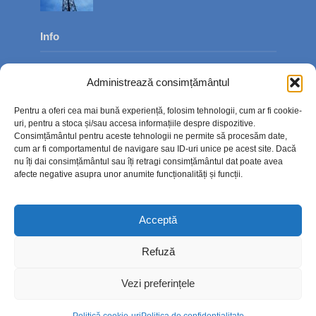
Info
Despre noi
Administrează consimțământul
Publicitate
Pentru a oferi cea mai bună experiență, folosim tehnologii, cum ar fi cookie-
Contact
uri, pentru a stoca și/sau accesa informațiile despre dispozitive.
Consimțământul pentru aceste tehnologii ne permite să procesăm date,
Politica de confidențialitate
cum ar fi comportamentul de navigare sau ID-uri unice pe acest site. Dacă
nu îți dai consimțământul sau îți retragi consimțământul dat poate avea
Politică cookie-uri (UE)
afecte negative asupra unor anumite funcționalități și funcții.
Acceptă
Refuză
Vezi preferințele
Politică cookie-uri
Politica de confidențialitate