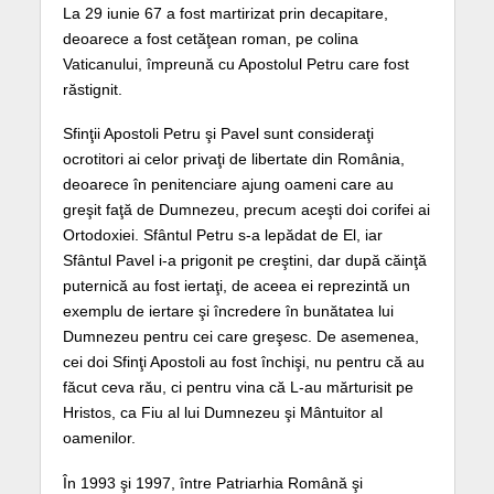
La 29 iunie 67 a fost martirizat prin decapitare,
deoarece a fost cetăţean roman, pe colina
Vaticanului, împreună cu Apostolul Petru care fost
răstignit.
Sfinţii Apostoli Petru şi Pavel sunt consideraţi
ocrotitori ai celor privaţi de libertate din România,
deoarece în penitenciare ajung oameni care au
greşit faţă de Dumnezeu, precum aceşti doi corifei ai
Ortodoxiei. Sfântul Petru s-a lepădat de El, iar
Sfântul Pavel i-a prigonit pe creştini, dar după căinţă
puternică au fost iertaţi, de aceea ei reprezintă un
exemplu de iertare şi încredere în bunătatea lui
Dumnezeu pentru cei care greşesc. De asemenea,
cei doi Sfinţi Apostoli au fost închişi, nu pentru că au
făcut ceva rău, ci pentru vina că L-au mărturisit pe
Hristos, ca Fiu al lui Dumnezeu şi Mântuitor al
oamenilor.
În 1993 şi 1997, între Patriarhia Română şi