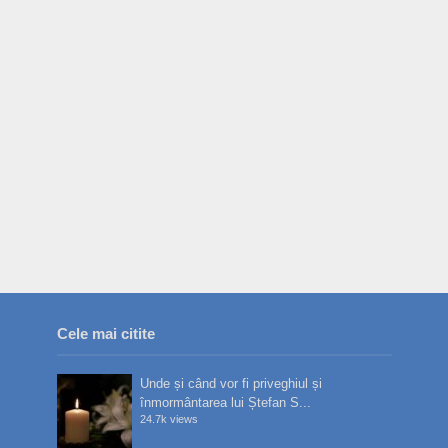
Cele mai citite
Unde și când vor fi priveghiul și
înmormântarea lui Ștefan S...
24.7k views